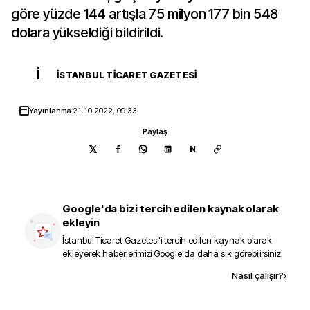
göre yüzde 144 artışla 75 milyon 177 bin 548
dolara yükseldiği bildirildi.
İ
İSTANBUL TICARET GAZETESI
Yayınlanma
21.10.2022, 09:33
Paylaş
N
Google'da bizi tercih edilen kaynak olarak
ekleyin
İstanbul Ticaret Gazetesi
'i tercih edilen kaynak olarak
ekleyerek haberlerimizi Google'da daha sık görebilirsiniz.
Kaynak ekle
Nasıl çalışır?
›