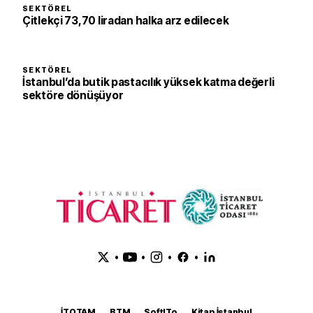
SEKTÖREL
Çitlekçi 73,70 liradan halka arz edilecek
SEKTÖREL
İstanbul’da butik pastacılık yüksek katma değerli
sektöre dönüşüyor
•
•
•
•
İTOTAM
BTM
SoftITo
Kitap İstanbul