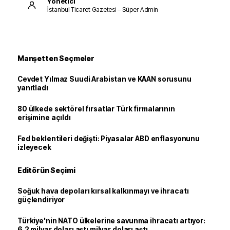
Yönetici
İstanbul Ticaret Gazetesi – Süper Admin
Manşetten Seçmeler
Cevdet Yılmaz Suudi Arabistan ve KAAN sorusunu
yanıtladı
80 ülkede sektörel fırsatlar Türk firmalarının
erişimine açıldı
Fed beklentileri değişti: Piyasalar ABD enflasyonunu
izleyecek
Editörün Seçimi
Soğuk hava depoları kırsal kalkınmayı ve ihracatı
güçlendiriyor
Türkiye'nin NATO ülkelerine savunma ihracatı artıyor:
6,2 milyar doları aştı milyar doları aştı