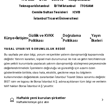
Teknopark İstanbul
İDTM İstanbul
İTOSAM
Cemile Sultan Tesisleri
ICVB
İstanbul Ticaret Üniversitesi
Gizlilik ve KVKK
Doğrulama
Yayın
Künye
•
İletişim
•
•
•
Politikası
Politikası
İlkeleri
YASAL UYARI VE SORUMLULUK REDDİ
Bu sayfada yer alan bilgi, yorum ve içerikler yatırım danışmanlığı kapsamında
değildir. Yatırım kararları, kişisel mali durumunuz ile risk ve getiri tercihlerinize
göre yetkili kurumlarla yapılacak yatırım danışmanlığı sözleşmesi çerçevesinde
değerlendirilmelidir. İçeriklerin doğruluğu ve güncelliği için azami özen
gösterilmekle birlikte, olası hata, eksiklik, gecikme veya bu bilgilerin
kullanımından doğabilecek zararlardan İstanbul Ticaret Odası sorumlu değildir.
BIST isim ve logosu ile Borsa İstanbul A.Ş. adına açıklanan tüm bilgi ve verilerin
telif hakları Borsa İstanbul A.Ş.’ye aittir.
Haftalık yeni kurulan şirketler
Haftalık listeye göz atın