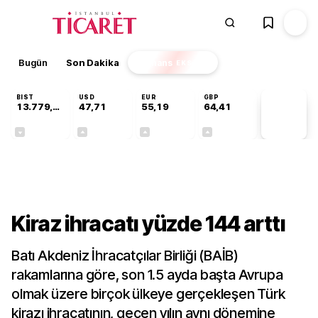
Bugün
Son Dakika
Finans
EKSTRA
BIST
USD
EUR
GBP
13.779,39
47,71
55,19
64,41
PİYASA
VERİLERİ
-0,14%
+0,18%
+0,32%
+0,38%
Sektörel
Kiraz ihracatı yüzde 144 arttı
Batı Akdeniz İhracatçılar Birliği (BAİB)
rakamlarına göre, son 1.5 ayda başta Avrupa
olmak üzere birçok ülkeye gerçekleşen Türk
kirazı ihracatının, geçen yılın aynı dönemine