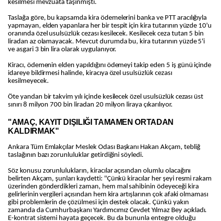
kesilmesi mevzuata taşınmıştı.
Taslağa göre, bu kapsamda kira ödemelerini banka ve PTT aracılığıyla
yapmayan, elden yapanlara her bir tespit için kira tutarının yüzde 10'u
oranında özel usulsüzlük cezası kesilecek. Kesilecek ceza tutarı 5 bin
liradan az olamayacak. Mevcut durumda bu, kira tutarının yüzde 5'i
ve asgari 3 bin lira olarak uygulanıyor.
Kiracı, ödemenin elden yapıldığını ödemeyi takip eden 5 iş günü içinde
idareye bildirmesi halinde, kiracıya özel usulsüzlük cezası
kesilmeyecek.
Öte yandan bir takvim yılı içinde kesilecek özel usulsüzlük cezası üst
sınırı 8 milyon 700 bin liradan 20 milyon liraya çıkarılıyor.
"AMAÇ, KAYIT DIŞILIĞI TAMAMEN ORTADAN
KALDIRMAK"
Ankara Tüm Emlakçılar Meslek Odası Başkanı Hakan Akçam, tebliğ
taslağının bazı zorunluluklar getirdiğini söyledi.
Söz konusu zorunlulukların, kiracılar açısından olumlu olacağını
belirten Akçam, şunları kaydetti: "Çünkü kiracılar her şeyi resmi rakam
üzerinden gönderdikleri zaman, hem mal sahibinin ödeyeceği kira
gelirlerinin vergileri açısından hem kira artışlarının çok afaki olmaması
gibi problemlerin de çözülmesi için destek olacak. Çünkü yakın
zamanda da Cumhurbaşkanı Yardımcımız Cevdet Yılmaz Bey açıkladı.
E-kontrat sistemi hayata geçecek. Bu da bununla entegre olduğu