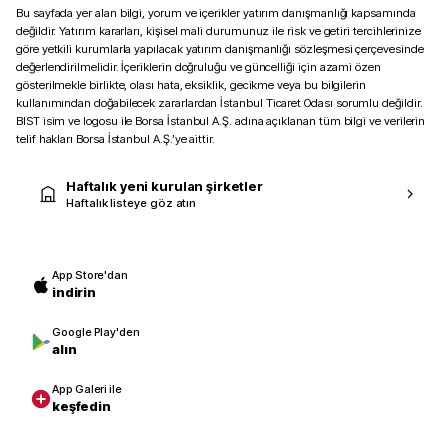
Bu sayfada yer alan bilgi, yorum ve içerikler yatırım danışmanlığı kapsamında
değildir. Yatırım kararları, kişisel mali durumunuz ile risk ve getiri tercihlerinize
göre yetkili kurumlarla yapılacak yatırım danışmanlığı sözleşmesi çerçevesinde
değerlendirilmelidir. İçeriklerin doğruluğu ve güncelliği için azami özen
gösterilmekle birlikte, olası hata, eksiklik, gecikme veya bu bilgilerin
kullanımından doğabilecek zararlardan İstanbul Ticaret Odası sorumlu değildir.
BIST isim ve logosu ile Borsa İstanbul A.Ş. adına açıklanan tüm bilgi ve verilerin
telif hakları Borsa İstanbul A.Ş.’ye aittir.
Haftalık yeni kurulan şirketler
Haftalık listeye göz atın
App Store'dan
indirin
Google Play'den
alın
App Galeri ile
keşfedin