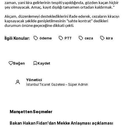
zaman, yani kira gelirlerinin tespiti yapıldığında, gözden kaçan hiçbir
şey olmayacak. Amaç, kayıt dışılığı tamamen ortadan kaldırmak."
Akçam, düzenlemeyi desteklediklerini ifade ederek, cezaların kiracıyı
kapsayacak şekilde genişletilmesinin "sahte kontrat" dedikleri
durumun önüne geçeceğine dikkati çekti.
İlgili Konular:
ödeme
PTT
ceza
kira
Beğen
Kaydet
Yönetici
İstanbul Ticaret Gazetesi – Süper Admin
Manşetten Seçmeler
Bakan Hakan Fidan'dan Mekke Anlaşması açıklaması