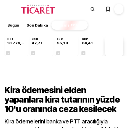
Bugün
Son Dakika
Finans
EKSTRA
BIST
USD
EUR
GBP
13.779,39
47,71
55,19
64,41
PİYASA
VERİLERİ
-0,14%
+0,18%
+0,32%
+0,38%
Sektörel
Kira ödemesini elden
yapanlara kira tutarının yüzde
10'u oranında ceza kesilecek
Kira ödemelerini banka ve PTT aracılığıyla