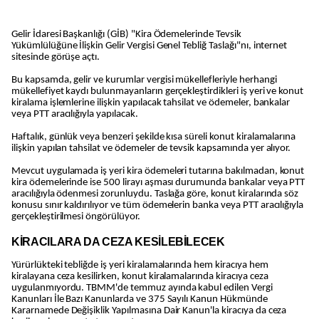
Gelir İdaresi Başkanlığı (GİB) "Kira Ödemelerinde Tevsik
Yükümlülüğüne İlişkin Gelir Vergisi Genel Tebliğ Taslağı"nı, internet
sitesinde görüşe açtı.
Bu kapsamda, gelir ve kurumlar vergisi mükellefleriyle herhangi
mükellefiyet kaydı bulunmayanların gerçekleştirdikleri iş yeri ve konut
kiralama işlemlerine ilişkin yapılacak tahsilat ve ödemeler, bankalar
veya PTT aracılığıyla yapılacak.
Haftalık, günlük veya benzeri şekilde kısa süreli konut kiralamalarına
ilişkin yapılan tahsilat ve ödemeler de tevsik kapsamında yer alıyor.
Mevcut uygulamada iş yeri kira ödemeleri tutarına bakılmadan, konut
kira ödemelerinde ise 500 lirayı aşması durumunda bankalar veya PTT
aracılığıyla ödenmesi zorunluydu. Taslağa göre, konut kiralarında söz
konusu sınır kaldırılıyor ve tüm ödemelerin banka veya PTT aracılığıyla
gerçekleştirilmesi öngörülüyor.
KİRACILARA DA CEZA KESİLEBİLECEK
Yürürlükteki tebliğde iş yeri kiralamalarında hem kiracıya hem
kiralayana ceza kesilirken, konut kiralamalarında kiracıya ceza
uygulanmıyordu. TBMM'de temmuz ayında kabul edilen Vergi
Kanunları İle Bazı Kanunlarda ve 375 Sayılı Kanun Hükmünde
Kararnamede Değişiklik Yapılmasına Dair Kanun'la kiracıya da ceza