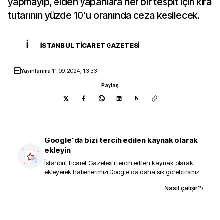
yapmayıp, elden yapanlara her bir tespit için kira
tutarının yüzde 10'u oranında ceza kesilecek.
İ
İSTANBUL TICARET GAZETESI
Yayınlanma
11.09.2024, 13:33
Paylaş
N
Google'da bizi tercih edilen kaynak olarak
ekleyin
İstanbul Ticaret Gazetesi
'i tercih edilen kaynak olarak
ekleyerek haberlerimizi Google'da daha sık görebilirsiniz.
Kaynak ekle
Nasıl çalışır?
›