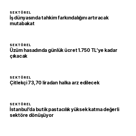
SEKTÖREL
İş dünyasında tahkim farkındalığını artıracak
mutabakat
SEKTÖREL
Üzüm hasadında günlük ücret 1.750 TL’ye kadar
çıkacak
SEKTÖREL
Çitlekçi 73,70 liradan halka arz edilecek
SEKTÖREL
İstanbul’da butik pastacılık yüksek katma değerli
sektöre dönüşüyor