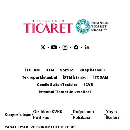
•
•
•
•
İTOTAM
BTM
SoftITo
Kitap İstanbul
Teknopark İstanbul
İDTM İstanbul
İTOSAM
Cemile Sultan Tesisleri
ICVB
İstanbul Ticaret Üniversitesi
Gizlilik ve KVKK
Doğrulama
Yayın
Künye
•
İletişim
•
•
•
Politikası
Politikası
İlkeleri
YASAL UYARI VE SORUMLULUK REDDİ