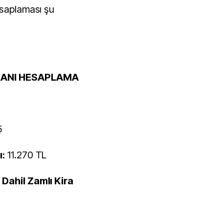
esaplaması şu
ORANI HESAPLAMA
5
ı:
11.270 TL
 Dahil Zamlı Kira