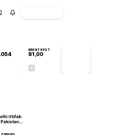
ÜYE
CANLI BORSA
Girişi
BRENTSPOT
.054
81,00
PİYASA
VERİLERİ
+0,63%
-2,15%
+0,00
-1,78
hi ittifak:
e Pakistan
dı
ne zaman