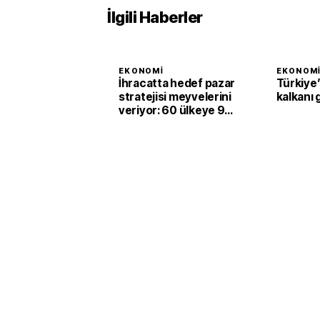
İlgili Haberler
EKONOMI
EKONOM
İhracatta hedef pazar
Türkiye’
stratejisi meyvelerini
kalkanı 
veriyor: 60 ülkeye 94
milyar dolarlık satış