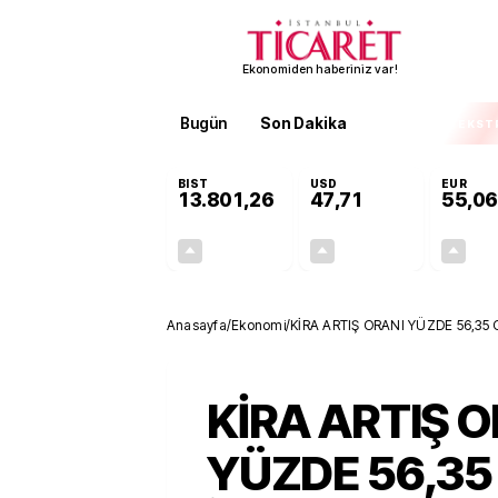
Ekonomiden haberiniz var!
Bugün
Son Dakika
Finans
EKST
BIST
USD
EUR
13.801,26
47,71
55,06
+0,02%
+0,17%
2,44
0,08
Anasayfa
/
Ekonomi
/
KİRA ARTIŞ ORANI YÜZDE 56,35 
tablosu
KİRA ARTIŞ O
YÜZDE 56,35