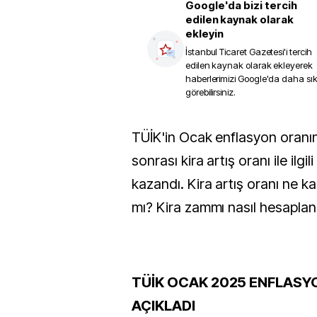
Google'da bizi tercih
edilen kaynak olarak
ekleyin
İstanbul Ticaret Gazetesi
'i tercih
edilen kaynak olarak ekleyerek
haberlerimizi Google'da daha sı
görebilirsiniz.
TÜİK'in Ocak enflasyon oranını açıklaması
sonrası kira artış oranı ile ilgil
kazandı. Kira artış oranı ne ka
mı? Kira zammı nasıl hesaplanı
TÜİK OCAK 2025 ENFLASY
AÇIKLADI