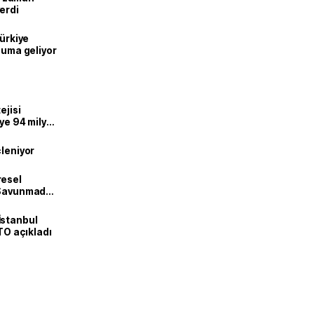
erdi
Türkiye
onuma geliyor
ejisi
eye 94 milyar
çleniyor
resel
! Savunmadan
İstanbul
İTO açıkladı