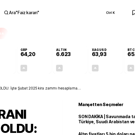
Ara
"
Faiz kararı
"
Ctrl K
RA
GBP
ALTIN
XAGUSD
BTC
64,20
6.623
63,93
65
+0,08%
+0,05%
+2,01%
+3,95%
0,05
0,03
130,27
2,43
OLDU: İşte Şubat 2025 kira zammı hesaplama
Manşetten Seçmeler
RANI
SON DAKİKA | Savunmada tari
Türkiye, Suudi Arabistan v
 OLDU:
'Mekke Anlaşması'nı imzala
Altın fiyatları 5 bin doları 