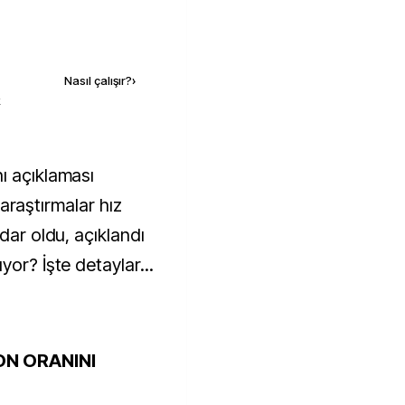
Kaynak ekle
Nasıl çalışır?
›
k
i araştırmalar hız
dar oldu, açıklandı
yor? İşte detaylar...
ON ORANINI