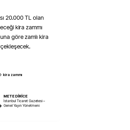
sı 20.000 TL olan
yeceği kira zammı
Buna göre zamlı kira
erçekleşecek.
kira zammı
METE DİRİCE
İstanbul Ticaret Gazetesi –
Genel Yayın Yönetmeni