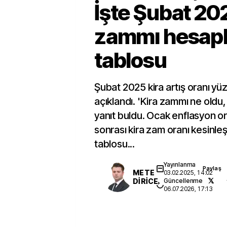
İşte Şubat 20
zammı hesap
tablosu
Şubat 2025 kira artış oranı yü
açıklandı. 'Kira zammı ne oldu,
yanıt buldu. Ocak enflasyon o
sonrası kira zam oranı kesinle
tablosu...
Yayınlanma
Paylaş
METE
03.02.2025, 14:02
DİRİCE
Güncellenme
06.07.2026, 17:13