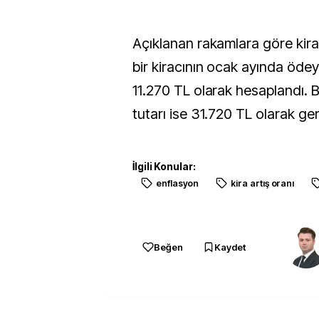
Açıklanan rakamlara göre kira
bir kiracının ocak ayında öde
11.270 TL olarak hesaplandı. 
tutarı ise 31.720 TL olarak g
İlgili Konular:
enflasyon
kira artış oranı
Beğen
Kaydet