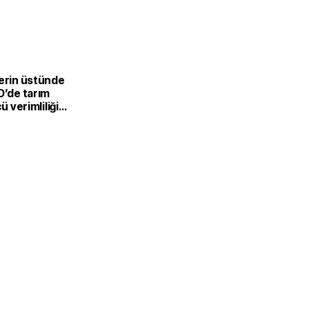
lerin üstünde
D’de tarım
cü verimliliği
eyrekte yüzde