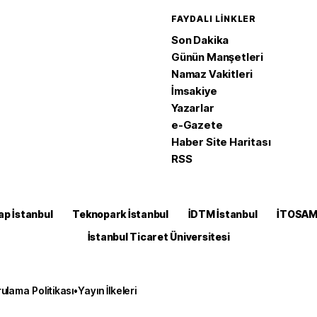
FAYDALI LINKLER
Son Dakika
Günün Manşetleri
Namaz Vakitleri
İmsakiye
Yazarlar
e-Gazete
Haber Site Haritası
RSS
ap İstanbul
Teknopark İstanbul
İDTM İstanbul
İTOSA
İstanbul Ticaret Üniversitesi
ulama Politikası
•
Yayın İlkeleri