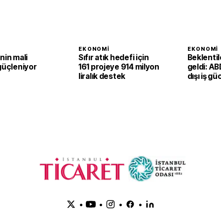
I
EKONOMI
EKONOMI
nin mali
Sıfır atık hedefi için
Beklenti
güçleniyor
161 projeye 914 milyon
geldi: AB
liralık destek
dışı iş gü
ikinci ç
1,4 arttı
•
•
•
•