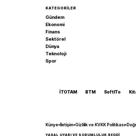
KATEGORILER
Gündem
Ekonomi
Finans
Sektörel
Dünya
Teknoloji
Spor
İTOTAM
BTM
SoftITo
Kit
Künye
•
İletişim
•
Gizlilik ve KVKK Politikası
•
Doğr
YASAL UYARI VE SORUMLULUK REDDİ