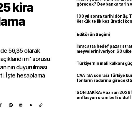
25 kira
görecek? Dev banka tarih v
lama
100 yıl sonra tarihi dönüş: 
Kerkük’te ilk kez üretici k
Editörün Seçimi
İhracatta hedef pazar strat
zde 56,35 olarak
meyvelerini veriyor: 60 ülk
dolarlık satış
 açıklandı mı' sorusu
Türkiye’nin mali kalkanı gü
ranının duyurulması
şti. İşte hesaplama
CAATSA sonrası Türkiye kü
fonların radarına girecek
finansa yeni eşik
SON DAKİKA: Haziran 2026 
enflasyon oranı belli oldu! 
N