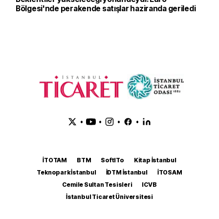
Bölgesi'nde perakende satışlar haziranda geriledi
•
•
•
•
İTOTAM
BTM
SoftITo
Kitap İstanbul
Teknopark İstanbul
İDTM İstanbul
İTOSAM
Cemile Sultan Tesisleri
ICVB
İstanbul Ticaret Üniversitesi