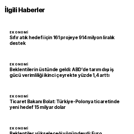
İlgili Haberler
EKONOMI
Sıfır atık hedefi için 161 projeye 914 milyon liralık
destek
EKONOMI
Beklentilerin üstünde geldi: ABD’de tarım dışı iş
gücü verimliliği ikinci çeyrekte yüzde 1,4 arttı
EKONOMI
Ticaret Bakanı Bolat: Türkiye-Polonya ticaretinde
yeni hedef 15 milyar dolar
EKONOMI
Beklentiler yükseleceği yönündeydi: Euro