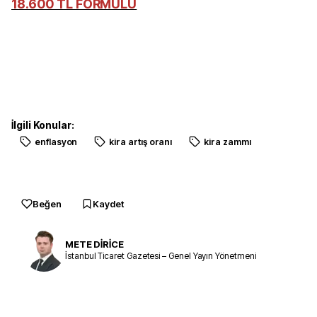
18.600 TL FORMÜLÜ
İlgili Konular:
enflasyon
kira artış oranı
kira zammı
Beğen
Kaydet
METE DİRİCE
İstanbul Ticaret Gazetesi – Genel Yayın Yönetmeni