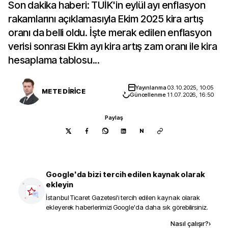
Son dakika haberi: TÜİK'in eylül ayı enflasyon
rakamlarını açıklamasıyla Ekim 2025 kira artış
oranı da belli oldu. İşte merak edilen enflasyon
verisi sonrası Ekim ayı kira artış zam oranı ile kira
hesaplama tablosu...
Yayınlanma
03.10.2025, 10:05
METE DİRİCE
Güncellenme
11.07.2026, 16:50
Paylaş
N
Google'da bizi tercih edilen kaynak olarak
ekleyin
İstanbul Ticaret Gazetesi
'i tercih edilen kaynak olarak
ekleyerek haberlerimizi Google'da daha sık görebilirsiniz.
Kaynak ekle
Nasıl çalışır?
›