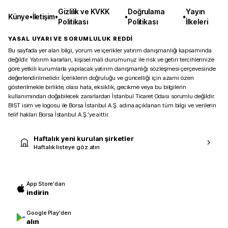
Gizlilik ve KVKK
Doğrulama
Yayın
Künye
•
İletişim
•
•
•
Politikası
Politikası
İlkeleri
YASAL UYARI VE SORUMLULUK REDDİ
Bu sayfada yer alan bilgi, yorum ve içerikler yatırım danışmanlığı kapsamında
değildir. Yatırım kararları, kişisel mali durumunuz ile risk ve getiri tercihlerinize
göre yetkili kurumlarla yapılacak yatırım danışmanlığı sözleşmesi çerçevesinde
değerlendirilmelidir. İçeriklerin doğruluğu ve güncelliği için azami özen
gösterilmekle birlikte, olası hata, eksiklik, gecikme veya bu bilgilerin
kullanımından doğabilecek zararlardan İstanbul Ticaret Odası sorumlu değildir.
BIST isim ve logosu ile Borsa İstanbul A.Ş. adına açıklanan tüm bilgi ve verilerin
telif hakları Borsa İstanbul A.Ş.’ye aittir.
Haftalık yeni kurulan şirketler
Haftalık listeye göz atın
App Store'dan
indirin
Google Play'den
alın