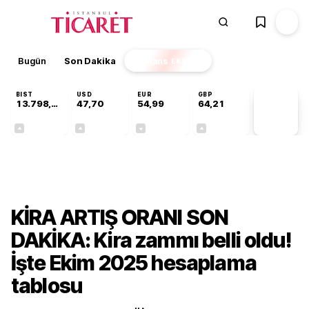
Bugün
Son Dakika
Finans
EKSTRA
BIST
USD
EUR
GBP
13.798,82
47,70
54,99
64,21
PİYASA
VERİLERİ
+0,70%
+0,16%
-0,04%
+0,06%
Ekonomi
KİRA ARTIŞ ORANI SON
DAKİKA: Kira zammı belli oldu!
İşte Ekim 2025 hesaplama
tablosu