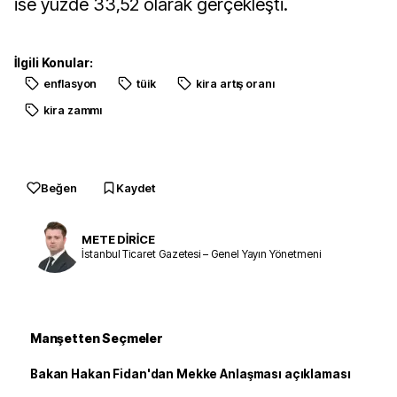
ise yüzde 33,52 olarak gerçekleşti.
İlgili Konular:
enflasyon
tüik
kira artış oranı
kira zammı
Beğen
Kaydet
METE DİRİCE
İstanbul Ticaret Gazetesi – Genel Yayın Yönetmeni
Manşetten Seçmeler
Bakan Hakan Fidan'dan Mekke Anlaşması açıklaması