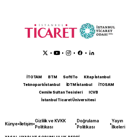
•
•
•
•
İTOTAM
BTM
SoftITo
Kitap İstanbul
Teknopark İstanbul
İDTM İstanbul
İTOSAM
Cemile Sultan Tesisleri
ICVB
İstanbul Ticaret Üniversitesi
Gizlilik ve KVKK
Doğrulama
Yayın
Künye
•
İletişim
•
•
•
Politikası
Politikası
İlkeleri