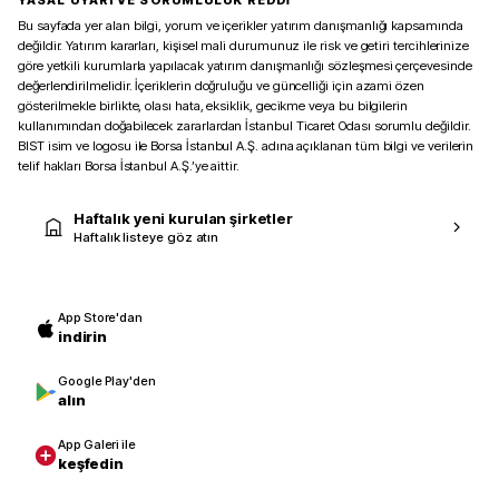
YASAL UYARI VE SORUMLULUK REDDİ
Bu sayfada yer alan bilgi, yorum ve içerikler yatırım danışmanlığı kapsamında
değildir. Yatırım kararları, kişisel mali durumunuz ile risk ve getiri tercihlerinize
göre yetkili kurumlarla yapılacak yatırım danışmanlığı sözleşmesi çerçevesinde
değerlendirilmelidir. İçeriklerin doğruluğu ve güncelliği için azami özen
gösterilmekle birlikte, olası hata, eksiklik, gecikme veya bu bilgilerin
kullanımından doğabilecek zararlardan İstanbul Ticaret Odası sorumlu değildir.
BIST isim ve logosu ile Borsa İstanbul A.Ş. adına açıklanan tüm bilgi ve verilerin
telif hakları Borsa İstanbul A.Ş.’ye aittir.
Haftalık yeni kurulan şirketler
Haftalık listeye göz atın
App Store'dan
indirin
Google Play'den
alın
App Galeri ile
keşfedin