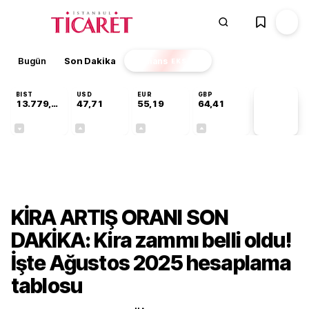
Bugün
Son Dakika
Finans
EKSTRA
BIST
USD
EUR
GBP
13.779,39
47,71
55,19
64,41
PİYASA
VERİLERİ
-0,14%
+0,18%
+0,32%
+0,38%
Ekonomi
KİRA ARTIŞ ORANI SON
DAKİKA: Kira zammı belli oldu!
İşte Ağustos 2025 hesaplama
tablosu