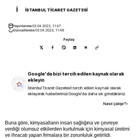
İ
İSTANBUL TICARET GAZETESI
Yayınlanma
03.04.2023, 11:47
Güncellenme
03.04.2023, 11:48
Paylaş
N
Google'da bizi tercih edilen kaynak olarak
ekleyin
İstanbul Ticaret Gazetesi
'i tercih edilen kaynak olarak
ekleyerek haberlerimizi Google'da daha sık görebilirsiniz.
Kaynak ekle
Nasıl çalışır?
›
Buna göre, kimyasalların insan sağlığına ve çevreye
verdiği olumsuz etkilerden kurtulmak için kimyasal üretimi
ve ihracatı yapan firmalara bir zorunluluk getirildi.