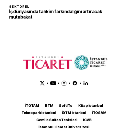
SEKTÖREL
İş dünyasında tahkim farkındalığını artıracak
mutabakat
•
•
•
•
İTOTAM
BTM
SoftITo
Kitap İstanbul
Teknopark İstanbul
İDTM İstanbul
İTOSAM
Cemile Sultan Tesisleri
ICVB
İstanbul Ticaret Üniversitesi