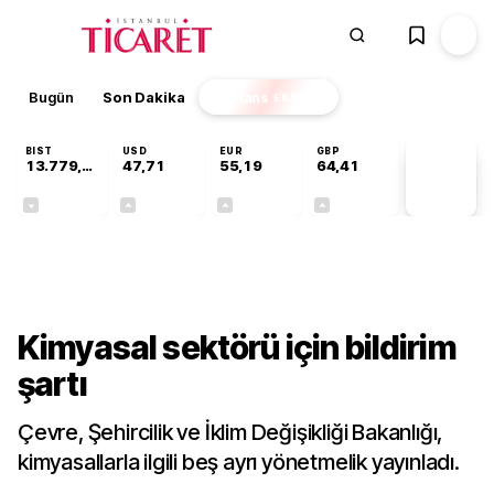
Bugün
Son Dakika
Finans
EKSTRA
BIST
USD
EUR
GBP
13.779,39
47,71
55,19
64,41
PİYASA
VERİLERİ
-0,14%
+0,18%
+0,32%
+0,38%
Sektörel
Kimyasal sektörü için bildirim
şartı
Çevre, Şehircilik ve İklim Değişikliği Bakanlığı,
kimyasallarla ilgili beş ayrı yönetmelik yayınladı.