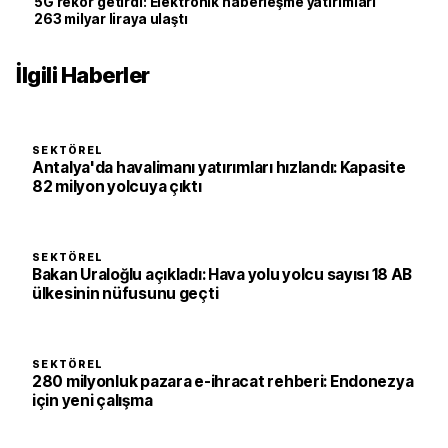
5G rekor getirdi: Elektronik haberleşme yatırımları
263 milyar liraya ulaştı
İlgili Haberler
SEKTÖREL
Antalya'da havalimanı yatırımları hızlandı: Kapasite
82 milyon yolcuya çıktı
SEKTÖREL
Bakan Uraloğlu açıkladı: Hava yolu yolcu sayısı 18 AB
ülkesinin nüfusunu geçti
SEKTÖREL
280 milyonluk pazara e-ihracat rehberi: Endonezya
için yeni çalışma