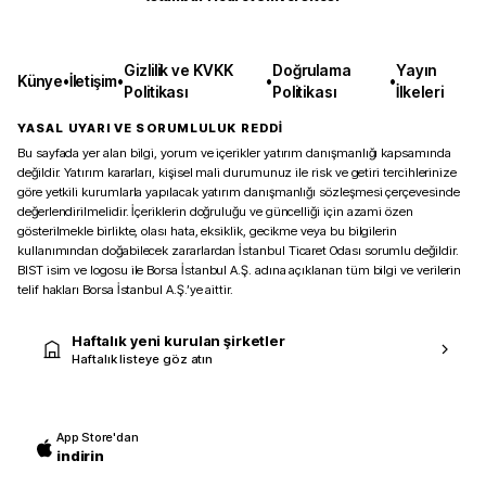
Gizlilik ve KVKK
Doğrulama
Yayın
Künye
•
İletişim
•
•
•
Politikası
Politikası
İlkeleri
YASAL UYARI VE SORUMLULUK REDDİ
Bu sayfada yer alan bilgi, yorum ve içerikler yatırım danışmanlığı kapsamında
değildir. Yatırım kararları, kişisel mali durumunuz ile risk ve getiri tercihlerinize
göre yetkili kurumlarla yapılacak yatırım danışmanlığı sözleşmesi çerçevesinde
değerlendirilmelidir. İçeriklerin doğruluğu ve güncelliği için azami özen
gösterilmekle birlikte, olası hata, eksiklik, gecikme veya bu bilgilerin
kullanımından doğabilecek zararlardan İstanbul Ticaret Odası sorumlu değildir.
BIST isim ve logosu ile Borsa İstanbul A.Ş. adına açıklanan tüm bilgi ve verilerin
telif hakları Borsa İstanbul A.Ş.’ye aittir.
Haftalık yeni kurulan şirketler
Haftalık listeye göz atın
App Store'dan
indirin