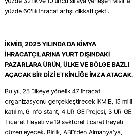
yüzde 32'lik ve 10'uncu sıraya yerleşen Mısır'a
yüzde 60'lık ihracat artışı dikkati çekti.
İKMİB, 2025 YILINDA DA KİMYA
İHRACATÇILARINA YURT DIŞINDAKİ
PAZARLARA ÜRÜN, ÜLKE VE BÖLGE BAZLI
AÇACAK BİR DİZİ ETKİNLİĞE İMZA ATACAK.
Bu yıl, 25 ülkeye yönelik 47 ihracat
organizasyonu gerçekleştirecek İKMİB, 15 milli
katılım, 6 info stant, 4 UR-GE Projesi, 3 UR-GE
Ticaret Heyeti ve 19 sektörel ticaret heyeti
düzenleyecek. Birlik, ABD’den Almanya’ya,