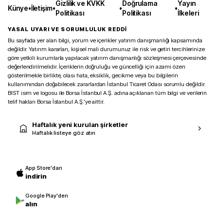
Gizlilik ve KVKK
Doğrulama
Yayın
Künye
•
İletişim
•
•
•
Politikası
Politikası
İlkeleri
YASAL UYARI VE SORUMLULUK REDDİ
Bu sayfada yer alan bilgi, yorum ve içerikler yatırım danışmanlığı kapsamında
değildir. Yatırım kararları, kişisel mali durumunuz ile risk ve getiri tercihlerinize
göre yetkili kurumlarla yapılacak yatırım danışmanlığı sözleşmesi çerçevesinde
değerlendirilmelidir. İçeriklerin doğruluğu ve güncelliği için azami özen
gösterilmekle birlikte, olası hata, eksiklik, gecikme veya bu bilgilerin
kullanımından doğabilecek zararlardan İstanbul Ticaret Odası sorumlu değildir.
BIST isim ve logosu ile Borsa İstanbul A.Ş. adına açıklanan tüm bilgi ve verilerin
telif hakları Borsa İstanbul A.Ş.’ye aittir.
Haftalık yeni kurulan şirketler
Haftalık listeye göz atın
App Store'dan
indirin
Google Play'den
alın