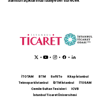
Samsun açıklarında faaliyetler sürecek
•
•
•
•
İTOTAM
BTM
SoftITo
Kitap İstanbul
Teknopark İstanbul
İDTM İstanbul
İTOSAM
Cemile Sultan Tesisleri
ICVB
İstanbul Ticaret Üniversitesi