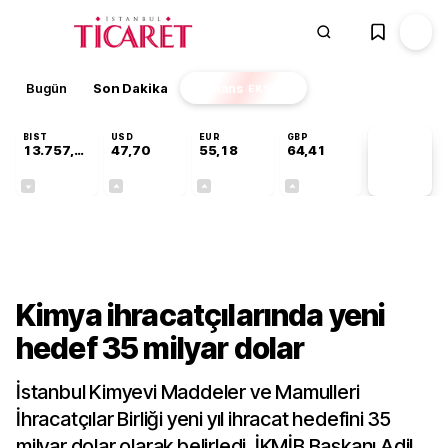
Bugün
Son Dakika
Finans
EKSTRA
BIST
USD
EUR
GBP
13.757,42
47,70
55,18
64,41
PİYASA
VERİLERİ
-0,30%
+0,17%
+0,30%
+0,37%
Gündem
Kimya ihracatçılarında yeni
hedef 35 milyar dolar
İstanbul Kimyevi Maddeler ve Mamulleri
İhracatçılar Birliği yeni yıl ihracat hedefini 35
milyar dolar olarak belirledi. İKMİB Başkanı Adil