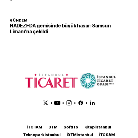
GÜNDEM
NADEZHDA gemisinde büyük hasar: Samsun
Limanı’na çekildi
•
•
•
•
İTOTAM
BTM
SoftITo
Kitap İstanbul
Teknopark İstanbul
İDTM İstanbul
İTOSAM