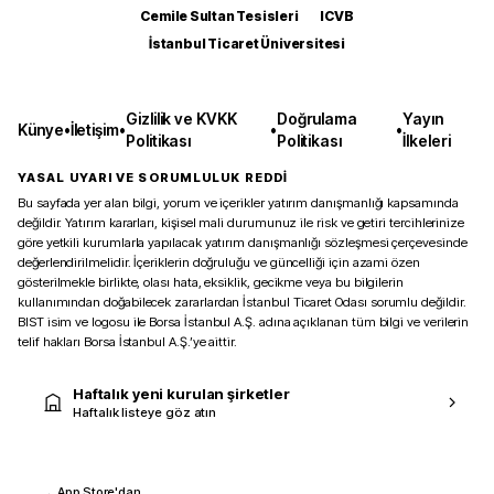
Cemile Sultan Tesisleri
ICVB
İstanbul Ticaret Üniversitesi
Gizlilik ve KVKK
Doğrulama
Yayın
Künye
•
İletişim
•
•
•
Politikası
Politikası
İlkeleri
YASAL UYARI VE SORUMLULUK REDDİ
Bu sayfada yer alan bilgi, yorum ve içerikler yatırım danışmanlığı kapsamında
değildir. Yatırım kararları, kişisel mali durumunuz ile risk ve getiri tercihlerinize
göre yetkili kurumlarla yapılacak yatırım danışmanlığı sözleşmesi çerçevesinde
değerlendirilmelidir. İçeriklerin doğruluğu ve güncelliği için azami özen
gösterilmekle birlikte, olası hata, eksiklik, gecikme veya bu bilgilerin
kullanımından doğabilecek zararlardan İstanbul Ticaret Odası sorumlu değildir.
BIST isim ve logosu ile Borsa İstanbul A.Ş. adına açıklanan tüm bilgi ve verilerin
telif hakları Borsa İstanbul A.Ş.’ye aittir.
Haftalık yeni kurulan şirketler
Haftalık listeye göz atın
App Store'dan