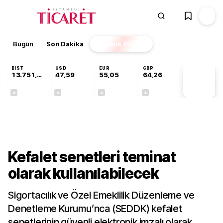
Bugün
Son Dakika
Finans
EKSTRA
BIST
USD
EUR
GBP
13.751,45
47,59
55,05
64,26
PİYASA
VERİLERİ
+0,35%
+0,06%
+0,08%
+0,25%
Gündem
Kefalet senetleri teminat
olarak kullanılabilecek
Sigortacılık ve Özel Emeklilik Düzenleme ve
Denetleme Kurumu’nca (SEDDK) kefalet
senetlerinin güvenli elektronik imzalı olarak