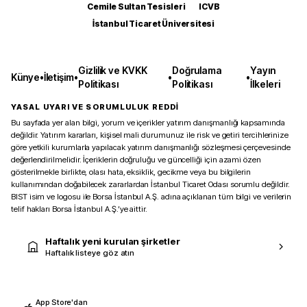
Cemile Sultan Tesisleri
ICVB
İstanbul Ticaret Üniversitesi
Gizlilik ve KVKK
Doğrulama
Yayın
Künye
•
İletişim
•
•
•
Politikası
Politikası
İlkeleri
YASAL UYARI VE SORUMLULUK REDDİ
Bu sayfada yer alan bilgi, yorum ve içerikler yatırım danışmanlığı kapsamında
değildir. Yatırım kararları, kişisel mali durumunuz ile risk ve getiri tercihlerinize
göre yetkili kurumlarla yapılacak yatırım danışmanlığı sözleşmesi çerçevesinde
değerlendirilmelidir. İçeriklerin doğruluğu ve güncelliği için azami özen
gösterilmekle birlikte, olası hata, eksiklik, gecikme veya bu bilgilerin
kullanımından doğabilecek zararlardan İstanbul Ticaret Odası sorumlu değildir.
BIST isim ve logosu ile Borsa İstanbul A.Ş. adına açıklanan tüm bilgi ve verilerin
telif hakları Borsa İstanbul A.Ş.’ye aittir.
Haftalık yeni kurulan şirketler
Haftalık listeye göz atın
App Store'dan