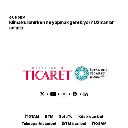
GÜNDEM
Klima kullanırken ne yapmak gerekiyor? Uzmanlar
anlattı
•
•
•
•
İTOTAM
BTM
SoftITo
Kitap İstanbul
Teknopark İstanbul
İDTM İstanbul
İTOSAM