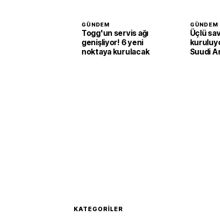
GÜNDEM
GÜNDEM
Togg'un servis ağı
Üçlü sa
genişliyor! 6 yeni
kuruluyo
noktaya kurulacak
Suudi A
Pakista
adım
KATEGORILER