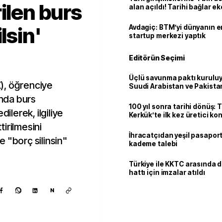
ilen burs
alan açıldı! Tarihi bağlar 
ortaklığa dönüşüyor
lsin'
Avdagiç: BTM’yi dünyanın en 
startup merkezi yaptık
Editörün Seçimi
Üçlü savunma paktı kuruluy
), öğrenciye
Suudi Arabistan ve Pakista
adım
ında burs
100 yıl sonra tarihi dönüş: 
dilerek, ilgiliye
Kerkük’te ilk kez üretici k
irilmesini
İhracatçıdan yeşil pasaport
 "borç silinsin"
kademe talebi
Türkiye ile KKTC arasında 
hattı için imzalar atıldı
N