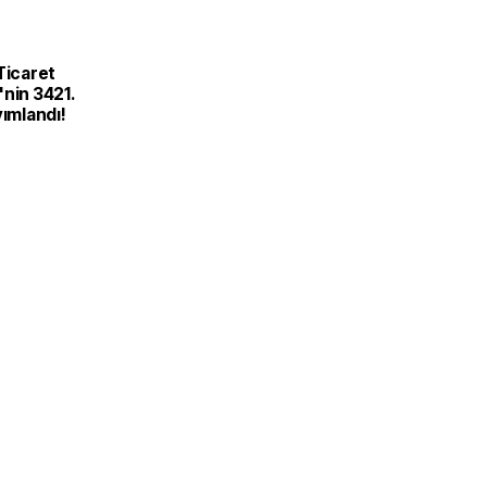
Ticaret
nin 3421.
yımlandı!