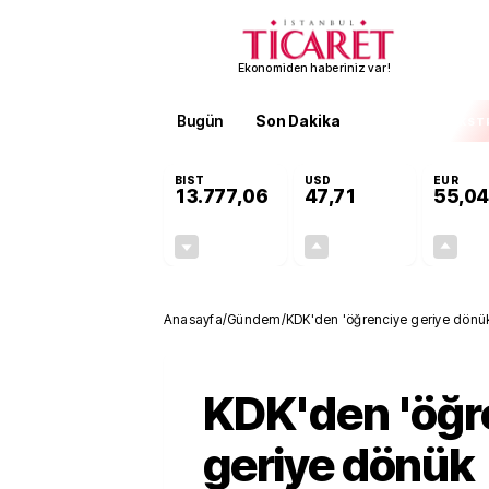
Ekonomiden haberiniz var!
Bugün
Son Dakika
Finans
EKST
BIST
USD
EUR
13.777,06
47,71
55,04
-0,16%
+0,17%
-21,75
0,08
Anasayfa
/
Gündem
/
KDK'den 'öğrenciye geriye dönük t
KDK'den 'öğr
geriye dönük