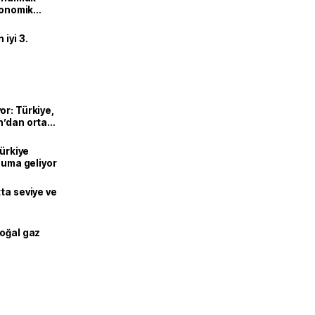
ekonomik
iyi 3.
or: Türkiye,
n’dan ortak
Türkiye
onuma geliyor
ta seviye ve
doğal gaz