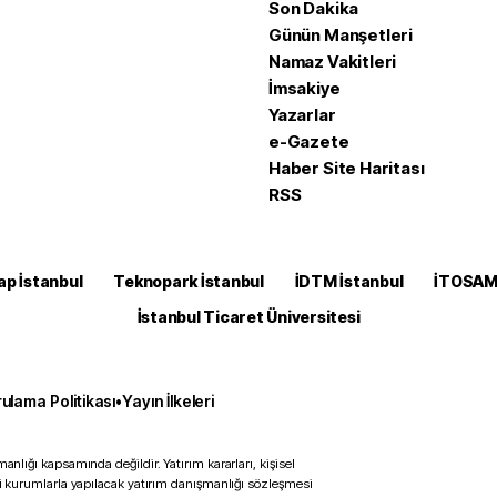
Son Dakika
Günün Manşetleri
Namaz Vakitleri
İmsakiye
Yazarlar
e-Gazete
Haber Site Haritası
RSS
ap İstanbul
Teknopark İstanbul
İDTM İstanbul
İTOSA
İstanbul Ticaret Üniversitesi
ulama Politikası
•
Yayın İlkeleri
anlığı kapsamında değildir. Yatırım kararları, kişisel
ili kurumlarla yapılacak yatırım danışmanlığı sözleşmesi