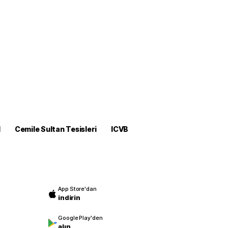
M
Cemile Sultan Tesisleri
ICVB
App Store'dan
indirin
Google Play'den
alın