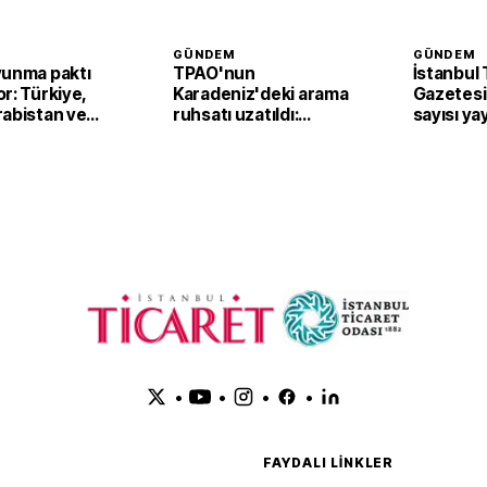
GÜNDEM
GÜNDEM
vunma paktı
TPAO'nun
İstanbul 
r: Türkiye,
Karadeniz'deki arama
Gazetesi'
rabistan ve
ruhsatı uzatıldı:
sayısı ya
n’dan ortak
Samsun açıklarında
faaliyetler sürecek
•
•
•
•
FAYDALI LINKLER