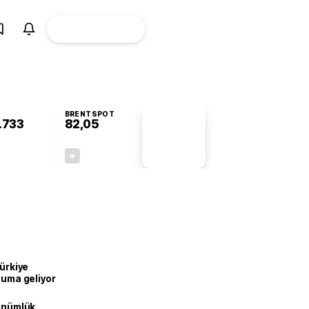
ÜYE
CANLI BORSA
Girişi
BRENTSPOT
.733
82,05
PİYASA
VERİLERİ
-0,06%
-0,88%
+0,00
-0,73
Türkiye
onuma geliyor
dönümlük