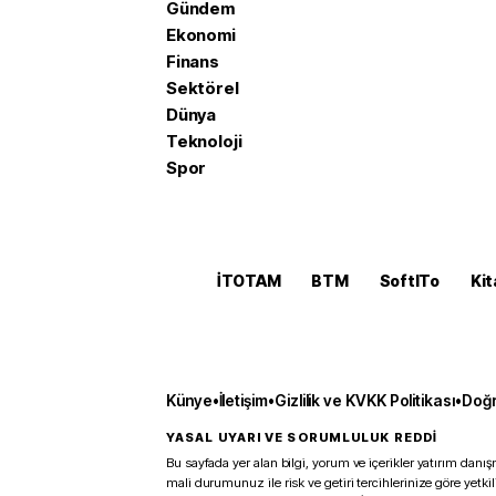
Gündem
Ekonomi
Finans
Sektörel
Dünya
Teknoloji
Spor
İTOTAM
BTM
SoftITo
Kit
Künye
•
İletişim
•
Gizlilik ve KVKK Politikası
•
Doğr
YASAL UYARI VE SORUMLULUK REDDİ
Bu sayfada yer alan bilgi, yorum ve içerikler yatırım danışm
mali durumunuz ile risk ve getiri tercihlerinize göre yetk