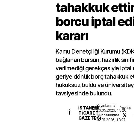
tahakkuk ettir
borcu iptal edi
kararı
Kamu Denetçiliği Kurumu (KDK
bağlanan bursun, hazırlık sınıf
verilmediği gerekçesiyle iptal e
geriye dönük borç tahakkuk ett
hukuksuz buldu ve üniversiteye
tavsiyesinde bulundu.
Yayınlanma
İSTANBUL
Paylaş
16.05.2026, 15:20
İ
TICARET
Güncellenme
GAZETESI
02.07.2026, 18:27