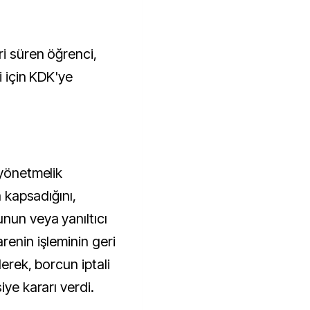
ri süren öğrenci,
i için KDK'ye
 yönetmelik
a kapsadığını,
nun veya yanıltıcı
renin işleminin geri
derek, borcun iptali
iye kararı verdi.