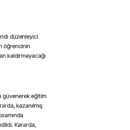
endi düzenleyici
n öğrencinin
dan kaldırmayacağı
a güvenerek eğitim
ararda, kazanılmış
kapsamında
dildi. Kararda,