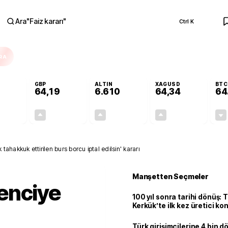
Ara
"
Faiz kararı
"
Ctrl K
RA
GBP
ALTIN
XAGUSD
BTC
64,19
6.610
64,34
64
+0,05%
+0,03%
+1,81%
+4,62%
0,02
0,02
117,77
2,84
ahakkuk ettirilen burs borcu iptal edilsin' kararı
Manşetten Seçmeler
enciye
100 yıl sonra tarihi dönüş: 
Kerkük’te ilk kez üretici k
Türk girişimcilerine 4 bin 