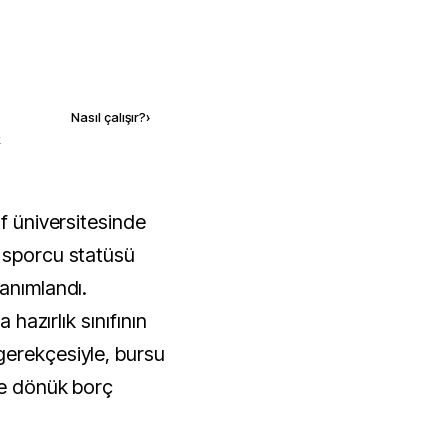
Kaynak ekle
Nasıl çalışır?
›
k
 sporcu statüsü
tanımlandı.
a hazırlık sınıfının
gerekçesiyle, bursu
şe dönük borç