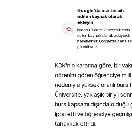
Google'da bizi tercih
edilen kaynak olarak
ekleyin
İstanbul Ticaret Gazetesi
'i tercih
edilen kaynak olarak ekleyerek
haberlerimizi Google'da daha sı
görebilirsiniz.
KDK'nin kararına göre, bir vakıf üniversitesinde
öğrenim gören öğrenciye milli
nedeniyle yüksek oranlı burs 
Üniversite, yaklaşık bir yıl sonr
burs kapsamı dışında olduğu 
iptal etti ve öğrenciye geçmi
tahakkuk ettirdi.