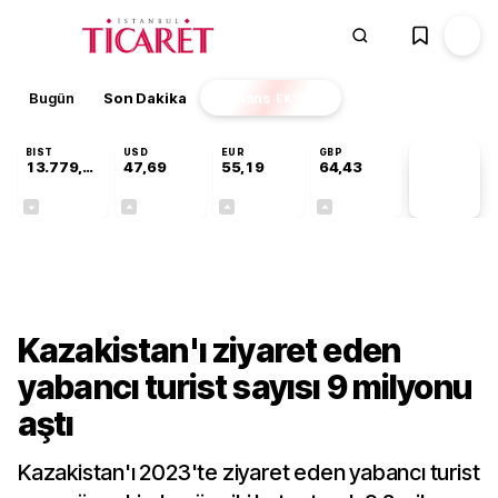
Bugün
Son Dakika
Finans
EKSTRA
BIST
USD
EUR
GBP
13.779,39
47,69
55,19
64,43
PİYASA
VERİLERİ
-0,14%
+0,15%
+0,32%
+0,40%
Dünya
Kazakistan'ı ziyaret eden
yabancı turist sayısı 9 milyonu
aştı
Kazakistan'ı 2023'te ziyaret eden yabancı turist