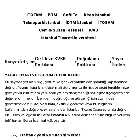
İTOTAM
BTM
SoftITo
Kitap İstanbul
Teknopark İstanbul
İDTM İstanbul
İTOSAM
Cemile Sultan Tesisleri
ICVB
İstanbul Ticaret Üniversitesi
Gizlilik ve KVKK
Doğrulama
Yayın
Künye
•
İletişim
•
•
•
Politikası
Politikası
İlkeleri
YASAL UYARI VE SORUMLULUK REDDİ
Bu sayfada yer alan bilgi, yorum ve içerikler yatırım danışmanlığı kapsamında
değildir. Yatırım kararları, kişisel mali durumunuz ile risk ve getiri tercihlerinize
göre yetkili kurumlarla yapılacak yatırım danışmanlığı sözleşmesi çerçevesinde
değerlendirilmelidir. İçeriklerin doğruluğu ve güncelliği için azami özen
gösterilmekle birlikte, olası hata, eksiklik, gecikme veya bu bilgilerin
kullanımından doğabilecek zararlardan İstanbul Ticaret Odası sorumlu değildir.
BIST isim ve logosu ile Borsa İstanbul A.Ş. adına açıklanan tüm bilgi ve verilerin
telif hakları Borsa İstanbul A.Ş.’ye aittir.
Haftalık yeni kurulan şirketler