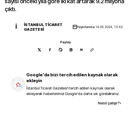
sayısı önceki yıla göre iki kat artarak 9.2 milyona
çıktı.
İSTANBUL TICARET
İ
Yayınlanma
14.05.2024, 13:42
GAZETESI
Paylaş
N
Google'da bizi tercih edilen kaynak olarak
ekleyin
İstanbul Ticaret Gazetesi
'i tercih edilen kaynak olarak
ekleyerek haberlerimizi Google'da daha sık görebilirsiniz.
Kaynak ekle
Nasıl çalışır?
›