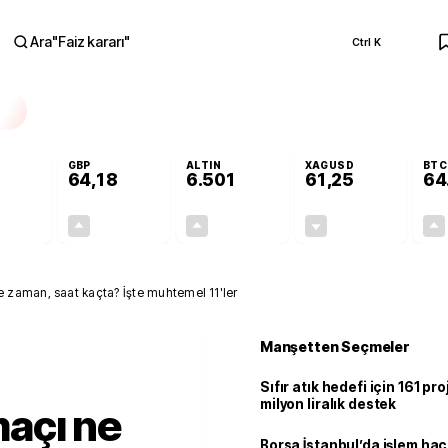
Ara
"
Faiz kararı
"
Ctrl K
RA
GBP
ALTIN
XAGUSD
BTC
64,18
6.501
61,25
64
-0,09%
+0,13%
+0,08%
-1,27%
-0,05
0,09
5,41
-0,79
 zaman, saat kaçta? İşte muhtemel 11'ler
Manşetten Seçmeler
Sıfır atık hedefi için 161 pr
milyon liralık destek
açı ne
Borsa İstanbul’da işlem hac