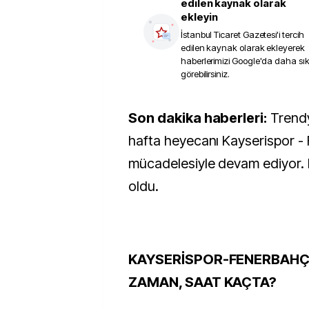
edilen kaynak olarak
ekleyin
İstanbul Ticaret Gazetesi
'i tercih
edilen kaynak olarak ekleyerek
haberlerimizi Google'da daha sı
görebilirsiniz.
Son dakika haberleri:
Trendy
hafta heyecanı Kayserispor -
mücadelesiyle devam ediyor. M
oldu.
KAYSERİSPOR-FENERBAHÇ
ZAMAN, SAAT KAÇTA?