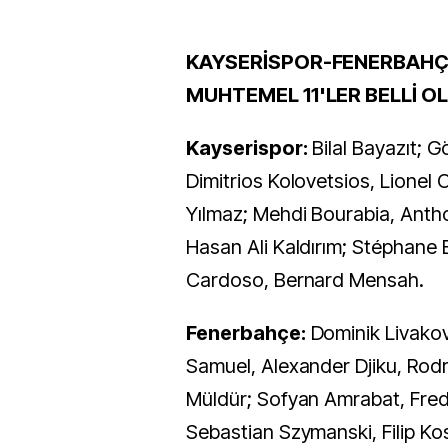
KAYSERİSPOR-FENERBAHÇ
MUHTEMEL 11'LER BELLİ O
Kayserispor:
Bilal Bayazıt; 
Dimitrios Kolovetsios, Lionel 
Yılmaz; Mehdi Bourabia, Ant
Hasan Ali Kaldırım; Stéphane
Cardoso, Bernard Mensah.
Fenerbahçe:
Dominik Livakov
Samuel, Alexander Djiku, Rod
Müldür; Sofyan Amrabat, Fred
Sebastian Szymanski, Filip Ko