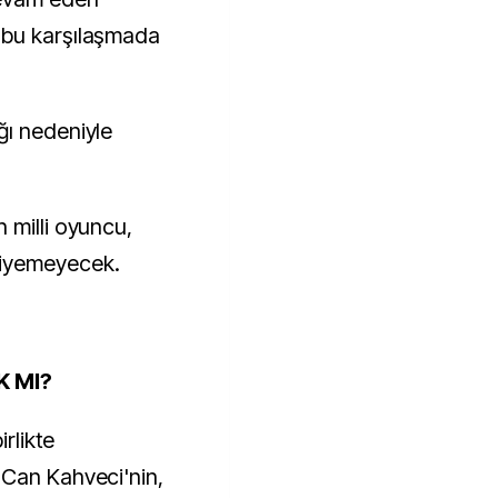
 bu karşılaşmada
ğı nedeniyle
n milli oyuncu,
giyemeyecek.
K MI?
irlikte
 Can Kahveci'nin,