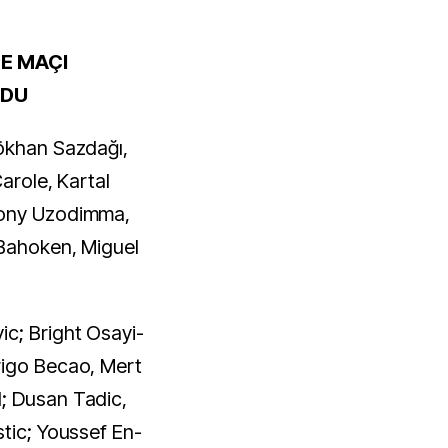
E MAÇI
LDU
Gökhan Sazdağı,
Carole, Kartal
hony Uzodimma,
 Bahoken, Miguel
ic; Bright Osayi-
rigo Becao, Mert
; Dusan Tadic,
stic; Youssef En-