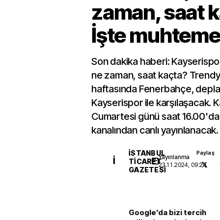
zaman, saat 
İşte muhtemel 
Son dakika haberi: Kayserisp
ne zaman, saat kaçta? Trendyo
haftasında Fenerbahçe, dep
Kayserispor ile karşılaşacak. 
Cumartesi günü saat 16.00'da
kanalından canlı yayınlanacak.
İSTANBUL
Paylaş
Yayınlanma
İ
TICARET
23.11.2024, 09:24
GAZETESI
Google'da bizi tercih