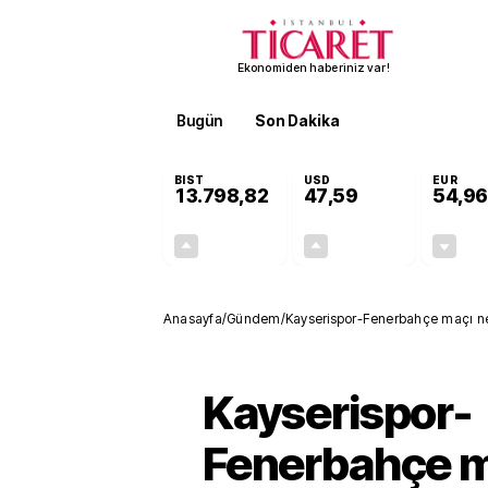
Ekonomiden haberiniz var!
Bugün
Son Dakika
Finans
EKST
BIST
USD
EUR
13.798,82
47,59
54,96
+0,70%
+0,06%
95,68
0,03
Anasayfa
/
Gündem
/
Kayserispor-Fenerbahçe maçı ne
Kayserispor-
Fenerbahçe m