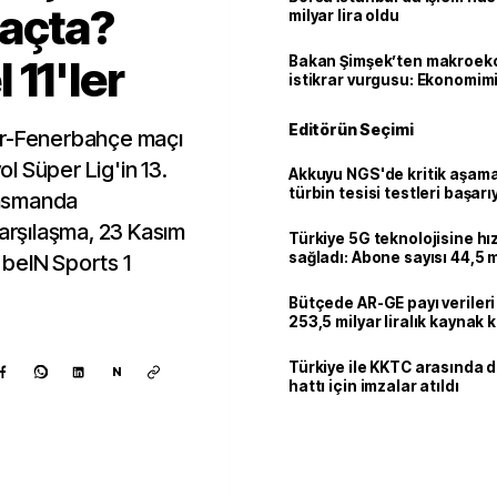
kaçta?
milyar lira oldu
11'ler
Bakan Şimşek’ten makroek
istikrar vurgusu: Ekonomim
dayanıklılığını daha da güç
Editörün Seçimi
or-Fenerbahçe maçı
l Süper Lig'in 13.
Akkuyu NGS'de kritik aşama:
türbin tesisi testleri başarı
lasmanda
tamamlandı
Karşılaşma, 23 Kasım
Türkiye 5G teknolojisine hı
sağladı: Abone sayısı 44,5 
 beIN Sports 1
ulaştı
Bütçede AR-GE payı verileri
253,5 milyar liralık kaynak k
Türkiye ile KKTC arasında 
N
hattı için imzalar atıldı