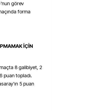
o'nun görev
 maçında forma
OPMAMAK İÇİN
maçta 8 galibiyet, 2
26 puan topladı.
tasaray'ın 5 puan