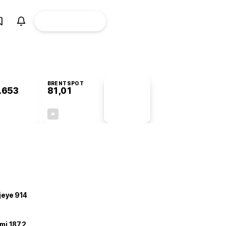
ÜYE
CANLI BORSA
Girişi
BRENTSPOT
.653
81,01
PİYASA
VERİLERİ
+0,39%
+2,66%
+0,00
2,10
ojeye 914
mi 187,2