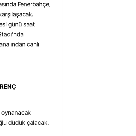
tasında Fenerbahçe,
karşılaşacak.
esi günü saat
Stadı'nda
analından canlı
İRENÇ
a oynanacak
lu düdük çalacak.