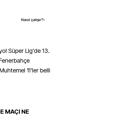
Kaynak ekle
Nasıl çalışır?
›
k
ol Süper Lig’de 13.
 Fenerbahçe
uhtemel 11'ler belli
E MAÇI NE