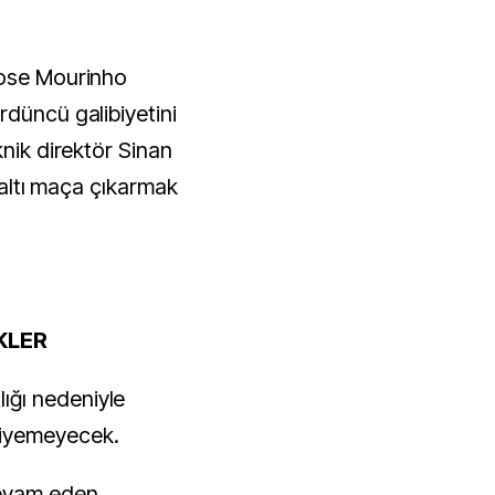
Jose Mourinho
rdüncü galibiyetini
knik direktör Sinan
i altı maça çıkarmak
KLER
ığı nedeniyle
giyemeyecek.
devam eden