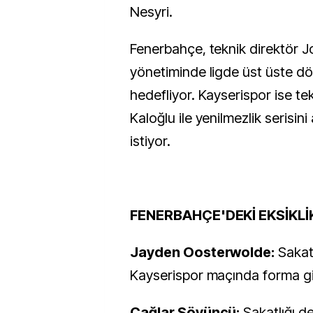
Nesyri.
Fenerbahçe, teknik direktör 
yönetiminde ligde üst üste dö
hedefliyor. Kayserispor ise te
Kaloğlu ile yenilmezlik serisin
istiyor.
FENERBAHÇE'DEKİ EKSİKLİ
Jayden Oosterwolde:
Sakatl
Kayserispor maçında forma 
Çağlar Söyüncü:
Sakatlığı 