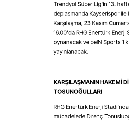
Trendyol Süper Lig'in 13. haf
deplasmanda Kayserispor ile 
Karşılaşma, 23 Kasım Cumart
16.00'da RHG Enertürk Enerji 
oynanacak ve beIN Sports 1 k
yayınlanacak.
KARŞILAŞMANIN HAKEMİ D
TOSUNOĞULLARI
RHG Enertürk Enerji Stadı’nd
mücadelede Direnç Tonusluoğ