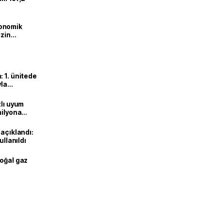
onomik
izin
lendirdik
 1. ünitede
yla
zlı uyum
milyona
 açıklandı:
ullanıldı
doğal gaz