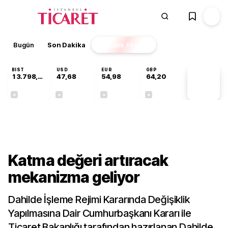
Bugün
Son Dakika
Finans
EKSTRA
BIST
USD
EUR
GBP
13.798,82
47,68
54,98
64,20
PİYASA
VERİLERİ
+0,70%
+0,11%
-0,05%
+0,03%
Gündem
Katma değeri artıracak
mekanizma geliyor
Dahilde İşleme Rejimi Kararında Değişiklik
Yapılmasına Dair Cumhurbaşkanı Kararı ile
Ticaret Bakanlığı tarafından hazırlanan Dahilde