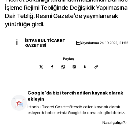
İşleme Rejimi Tebliğinde Değişiklik Yapılmasına
Dair Tebliğ, Resmi Gazete’de yayımlanarak
yürürlüğe girdi.
İSTANBUL TICARET
İ
Yayınlanma
24.10.2022, 21:55
GAZETESI
Paylaş
N
Google'da bizi tercih edilen kaynak olarak
ekleyin
İstanbul Ticaret Gazetesi
'i tercih edilen kaynak olarak
ekleyerek haberlerimizi Google'da daha sık görebilirsiniz.
Kaynak ekle
Nasıl çalışır?
›