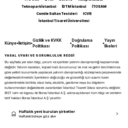
Teknopark İstanbul
İDTM İstanbul
İTOSAM
Cemile Sultan Tesisleri
ICVB
İstanbul Ticaret Üniversitesi
Gizlilik ve KVKK
Doğrulama
Yayın
Künye
•
İletişim
•
•
•
Politikası
Politikası
İlkeleri
YASAL UYARI VE SORUMLULUK REDDİ
Bu sayfada yer alan bilgi, yorum ve içerikler yatırım danışmanlığı kapsamında
değildir. Yatırım kararları, kişisel mali durumunuz ile risk ve getiri tercihlerinize
göre yetkili kurumlarla yapılacak yatırım danışmanlığı sözleşmesi çerçevesinde
değerlendirilmelidir. İçeriklerin doğruluğu ve güncelliği için azami özen
gösterilmekle birlikte, olası hata, eksiklik, gecikme veya bu bilgilerin
kullanımından doğabilecek zararlardan İstanbul Ticaret Odası sorumlu değildir.
BIST isim ve logosu ile Borsa İstanbul A.Ş. adına açıklanan tüm bilgi ve verilerin
telif hakları Borsa İstanbul A.Ş.’ye aittir.
Haftalık yeni kurulan şirketler
Haftalık listeye göz atın