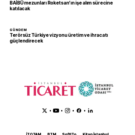
BAİBÜ mezunları Roketsan’ın işe alım sürecine
katılacak
GÜNDEM
Terörsüz Türkiye vizyonu üretim ve ihracatı
güçlendirecek
•
•
•
•
İTOTAM
BTM
SoftITo
Kitap İstanbul