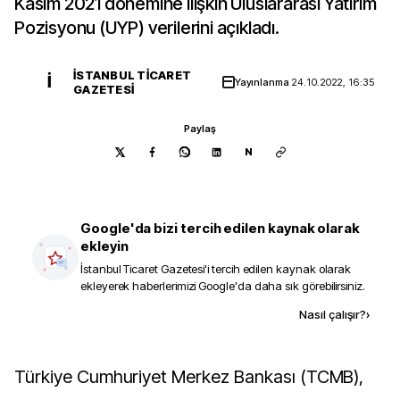
Kasım 2021 dönemine ilişkin Uluslararası Yatırım
Pozisyonu (UYP) verilerini açıkladı.
İSTANBUL TICARET
İ
Yayınlanma
24.10.2022, 16:35
GAZETESI
Paylaş
N
Google'da bizi tercih edilen kaynak olarak
ekleyin
İstanbul Ticaret Gazetesi
'i tercih edilen kaynak olarak
ekleyerek haberlerimizi Google'da daha sık görebilirsiniz.
Kaynak ekle
Nasıl çalışır?
›
Türkiye Cumhuriyet Merkez Bankası (TCMB),