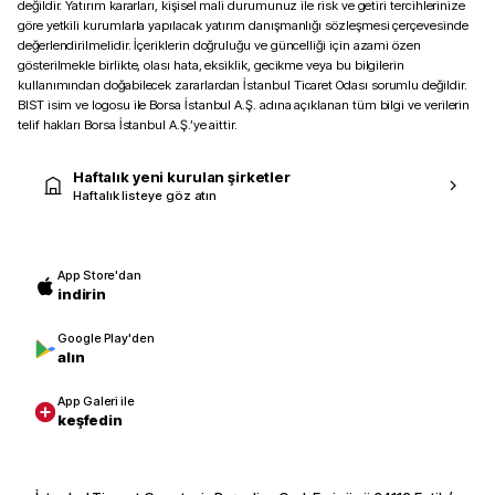
değildir. Yatırım kararları, kişisel mali durumunuz ile risk ve getiri tercihlerinize
göre yetkili kurumlarla yapılacak yatırım danışmanlığı sözleşmesi çerçevesinde
değerlendirilmelidir. İçeriklerin doğruluğu ve güncelliği için azami özen
gösterilmekle birlikte, olası hata, eksiklik, gecikme veya bu bilgilerin
kullanımından doğabilecek zararlardan İstanbul Ticaret Odası sorumlu değildir.
BIST isim ve logosu ile Borsa İstanbul A.Ş. adına açıklanan tüm bilgi ve verilerin
telif hakları Borsa İstanbul A.Ş.’ye aittir.
Haftalık yeni kurulan şirketler
Haftalık listeye göz atın
App Store'dan
indirin
Google Play'den
alın
App Galeri ile
keşfedin