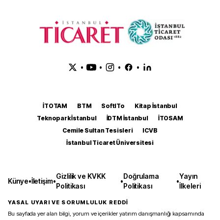
•
•
•
•
İTOTAM
BTM
SoftITo
Kitap İstanbul
Teknopark İstanbul
İDTM İstanbul
İTOSAM
Cemile Sultan Tesisleri
ICVB
İstanbul Ticaret Üniversitesi
Gizlilik ve KVKK
Doğrulama
Yayın
Künye
•
İletişim
•
•
•
Politikası
Politikası
İlkeleri
YASAL UYARI VE SORUMLULUK REDDİ
Bu sayfada yer alan bilgi, yorum ve içerikler yatırım danışmanlığı kapsamında