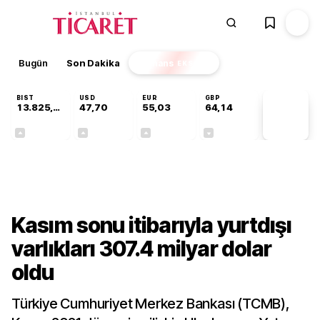
Bugün
Son Dakika
Finans
EKSTRA
BIST
USD
EUR
GBP
13.825,88
47,70
55,03
64,14
PİYASA
VERİLERİ
+0,20%
+0,17%
+0,03%
-0,05%
Gündem
Kasım sonu itibarıyla yurtdışı
varlıkları 307.4 milyar dolar
oldu
Türkiye Cumhuriyet Merkez Bankası (TCMB),