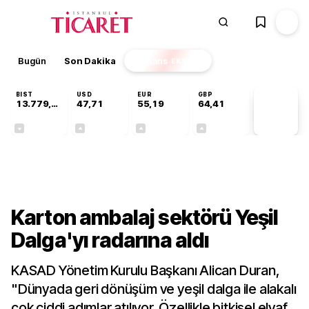
Bugün
Son Dakika
Finans
EKSTRA
BIST
USD
EUR
GBP
13.779,39
47,71
55,19
64,41
PİYASA
VERİLERİ
-0,14%
+0,18%
+0,32%
+0,38%
Sektörel
Karton ambalaj sektörü Yeşil
Dalga'yı radarına aldı
KASAD Yönetim Kurulu Başkanı Alican Duran,
"Dünyada geri dönüşüm ve yeşil dalga ile alakalı
çok ciddi adımlar atılıyor. Özellikle bitkisel elyaf