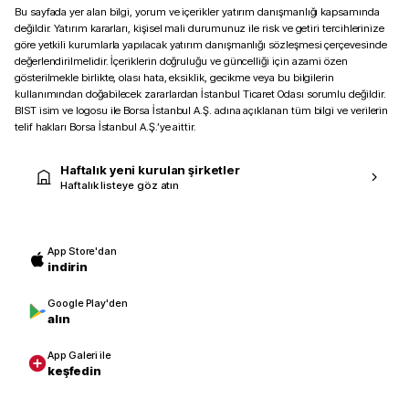
Bu sayfada yer alan bilgi, yorum ve içerikler yatırım danışmanlığı kapsamında
değildir. Yatırım kararları, kişisel mali durumunuz ile risk ve getiri tercihlerinize
göre yetkili kurumlarla yapılacak yatırım danışmanlığı sözleşmesi çerçevesinde
değerlendirilmelidir. İçeriklerin doğruluğu ve güncelliği için azami özen
gösterilmekle birlikte, olası hata, eksiklik, gecikme veya bu bilgilerin
kullanımından doğabilecek zararlardan İstanbul Ticaret Odası sorumlu değildir.
BIST isim ve logosu ile Borsa İstanbul A.Ş. adına açıklanan tüm bilgi ve verilerin
telif hakları Borsa İstanbul A.Ş.’ye aittir.
Haftalık yeni kurulan şirketler
Haftalık listeye göz atın
App Store'dan
indirin
Google Play'den
alın
App Galeri ile
keşfedin