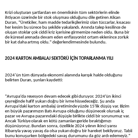
Krizi oluşturan şartlardan en önemlisinin tüm sektörlerin elinde
ihtiyacın üzerinde bir stok oluşması olduğunu dile getiren Alican
Duran, "Üreticiler, ham madde tedarikçilerimiz olan tüccarlar, kısacası
her kesim bu sürece bu şekilde yakalandı. Anında talep kesilince de
oluşan stoklar çok ciddi kriz içerisine girmemize neden oldu. Buna bir
de küresel arenada devam eden enflasyonist ortam eklenince zorluk
bir kat daha artmış oldu." değerlendirmesinde bulundu.
2024 KARTON AMBALAJ SEKTÖRÜ İÇİN TOPARLANMA YILI
2024’ün tüm dünyada ekonomi alanında karışık halde olduğunu
belirten Duran, şunları kaydetti:
"Avrupa'da resesyon devam edecek gibi duruyor. 2024'ün ikinci
çeyreğinde hafif yukarı doğru bir ivme hissedeceğiz. Şu anda
Avrupa'daki karton ambalaj üretiminde yüzde 15'lik düşüş var. Bizim
en büyük pazarımızın Batı Avrupa olduğunu düşünecek olursak iç
pazar ve Avrupa pazarındaki düşüşle birlikte ciddi bir sorunumuz var.
Ancak Türkiye olarak en kötü zamanları geride bıraktığımızı
düşünüyoruz. Bundan sonra, özellikle 2024 yılının ikinci yarısı
itibarıyla yavaş yavaş da olsa yukarı doğru bir hareket bekliyoruz. Tabii
bunu konuşurken bölgedeki savaş durumunu da göz ardı edemeyiz."