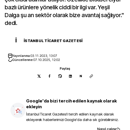
bazlı ürünlere yönelik ciddi bir ilgi var. Yeşil
Dalga şu an sektör olarak bize avantaj sağlıyor."
dedi.
İ
İSTANBUL TICARET GAZETESI
Yayınlanma
03.11.2023, 13:07
Güncellenme
07.10.2025, 12:02
Paylaş
N
Google'da bizi tercih edilen kaynak olarak
ekleyin
İstanbul Ticaret Gazetesi
'i tercih edilen kaynak olarak
ekleyerek haberlerimizi Google'da daha sık görebilirsiniz.
Kaynak ekle
Nasıl çalışır?
›