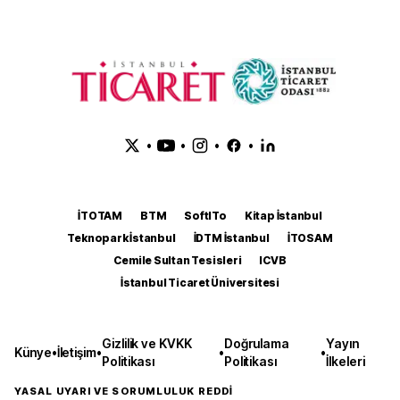
•
•
•
•
İTOTAM
BTM
SoftITo
Kitap İstanbul
Teknopark İstanbul
İDTM İstanbul
İTOSAM
Cemile Sultan Tesisleri
ICVB
İstanbul Ticaret Üniversitesi
Gizlilik ve KVKK
Doğrulama
Yayın
Künye
•
İletişim
•
•
•
Politikası
Politikası
İlkeleri
YASAL UYARI VE SORUMLULUK REDDİ