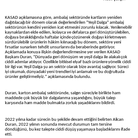
KASAD açıklamasına göre, ambalaj sektöründe kartların yeniden
dağıtılacağı bir dönem olarak değerlendirilen "Yeşil Dalga" ambalaj
sektörünün kendini yeniden icat etmesini zorunlu kılacak. Yenilenebilir
kaynaklardan elde edilen, kolayca ve defalarca geri dönüştürülebilen,
doğaya bırakıldığında haftalar içinde çözünerek doğayı kirletmeyen
sürdürülebilir ürünlerin hâkim kılınacağı bu dönem, sektöre yeni
fırsatlar sunarken tehdit unsurlarını da beraberinde getiriyor.
Açıklamada konuya ilişkin değerlendirmesine yer verilen KASAD
Başkanı Duran, "Dünyada geri dönüşüm ve yeşil dalga ile alakalı çok
ciddi adımlar atılıyor. Özellikle bitkisel elyaf bazlı ürünlere yönelik ciddi
bir ilgi var. Yeşil Dalga şu an sektör olarak bize avantaj sağlıyor. Süreci
iyi okumalı, dünyadaki yeni trendleri iyi anlamalı ve bu doğrultuda
ürünler geliştirmeliyiz." açıklamasında bulundu.
Duran, karton ambalaj sektöründe, salgın süreciyle birlikte ham
maddede çok büyük bir dalgalanma yaşandığını, büyük talep
karşısında ham madde bulmakta zorluk yaşadıklarını bildirdi.
2022 yılına kadar sürecin bu şekilde devam ettiğini belirten Alican
Duran, 2022 yılının sonunda mevcut durumun tam tersine
döndüğünü, bu kez talepte ciddi düşüş yaşamaya başladıklarını ifade
etti.