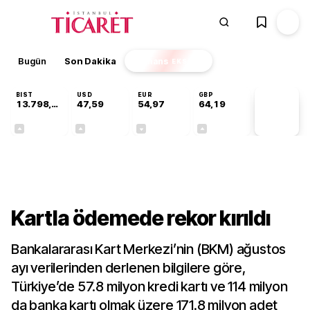
Bugün
Son Dakika
Finans
EKSTRA
BIST
USD
EUR
GBP
13.798,82
47,59
54,97
64,19
PİYASA
VERİLERİ
+0,70%
+0,05%
-0,08%
+0,15%
Gündem
Kartla ödemede rekor kırıldı
Bankalararası Kart Merkezi’nin (BKM) ağustos
ayı verilerinden derlenen bilgilere göre,
Türkiye’de 57.8 milyon kredi kartı ve 114 milyon
da banka kartı olmak üzere 171.8 milyon adet