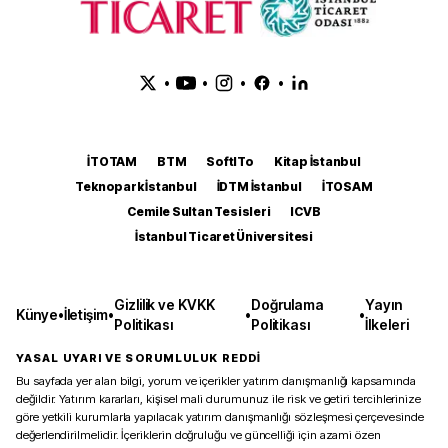
•
•
•
•
İTOTAM
BTM
SoftITo
Kitap İstanbul
Teknopark İstanbul
İDTM İstanbul
İTOSAM
Cemile Sultan Tesisleri
ICVB
İstanbul Ticaret Üniversitesi
Gizlilik ve KVKK
Doğrulama
Yayın
Künye
•
İletişim
•
•
•
Politikası
Politikası
İlkeleri
YASAL UYARI VE SORUMLULUK REDDİ
Bu sayfada yer alan bilgi, yorum ve içerikler yatırım danışmanlığı kapsamında
değildir. Yatırım kararları, kişisel mali durumunuz ile risk ve getiri tercihlerinize
göre yetkili kurumlarla yapılacak yatırım danışmanlığı sözleşmesi çerçevesinde
değerlendirilmelidir. İçeriklerin doğruluğu ve güncelliği için azami özen