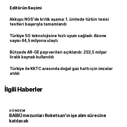
Editörün Seçimi
Akkuyu NGS'de kritik aşama: 1. ünitede türbin tesisi
testleri başarıyla tamamlandı
Türkiye 5G teknolojisine hızlı uyum sağladı: Abone
sayısı 44,5 milyona ulaştı
Bütçede AR-GE payı verileri açıklandı: 253,5 milyar
liralık kaynak kullanıldı
Türkiye ile KKTC arasında doğal gaz hattı için imzalar
atıldı
İlgili Haberler
GÜNDEM
BAİBÜ mezunları Roketsan’ın işe alım sürecine
katılacak