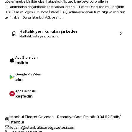
gösterilmekle birlikte, olası hata, eksiklik, gecikme veya bu bilgilerin
kullanımından doğabilecek zararlardan İstanbul Ticaret Odası sorumlu değildir.
BIST isim ve logosu ile Borsa İstanbul A.Ş. adına açıklanan tüm bilgi ve verilerin
telif hakları Borsa İstanbul A.Ş.’ye aittir.
Haftalık yeni kurulan şirketler
Haftalık listeye göz atın
App Store'dan
indirin
Google Play'den
alın
App Galeri ile
keşfedin
İstanbul Ticaret Gazetesi · Reşadiye Cad. Eminönü 34112 Fatih/
İstanbul
iletisim@istanbulticaretgazetesi.com