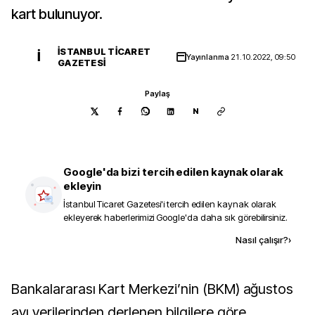
kart bulunuyor.
İSTANBUL TICARET
İ
Yayınlanma
21.10.2022, 09:50
GAZETESI
Paylaş
N
Google'da bizi tercih edilen kaynak olarak
ekleyin
İstanbul Ticaret Gazetesi
'i tercih edilen kaynak olarak
ekleyerek haberlerimizi Google'da daha sık görebilirsiniz.
Kaynak ekle
Nasıl çalışır?
›
Bankalararası Kart Merkezi’nin (BKM) ağustos
ayı verilerinden derlenen bilgilere göre,