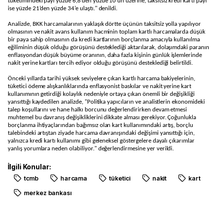
tüketimindeki payı yüzde 6,8’den yüzde 10’un üzerine, taksitsiz kredi kartı payı
ise yüzde 21’den yüzde 34’e ulaştı." denildi.
Analizde, BKK harcamalarının yaklaşık dörtte üçünün taksitsiz yolla yapılıyor
olmasının ve nakit avans kullanım hacminin toplam kartlı harcamalarda düşük
bir paya sahip olmasının da kredi kartlarının borçlanma amacıyla kullanılma
eğiliminin düşük olduğu görüşünü desteklediği aktarılarak, dolaşımdaki paranın
enflasyondan düşük büyüme oranının, daha fazla kişinin günlük işlemlerinde
nakit yerine kartları tercih ediyor olduğu görüşünü desteklediği belirtildi.
Önceki yıllarda tarihi yüksek seviyelere çıkan kartlı harcama bakiyelerinin,
tüketici ödeme alışkanlıklarında enflasyonist baskılar ve nakit yerine kart
kullanımının getirdiği kolaylık nedeniyle ortaya çıkan önemli bir değişikliği
yansıttığı kaydedilen analizde, "Politika yapıcıların ve analistlerin ekonomideki
talep koşullarını ve hane halkı borcunu değerlendirirken devam etmesi
muhtemel bu davranış değişikliklerini dikkate alması gerekiyor. Çoğunlukla
borçlanma ihtiyaçlarından bağımsız olan kart kullanımındaki artış, borçlu
talebindeki artıştan ziyade harcama davranışındaki değişimi yansıttığı için,
yalnızca kredi kartı kullanımı gibi geleneksel göstergelere dayalı çıkarımlar
yanlış yorumlara neden olabiliyor." değerlendirmesine yer verildi.
İlgili Konular:
tcmb
harcama
tüketici
nakit
kart
merkez bankası