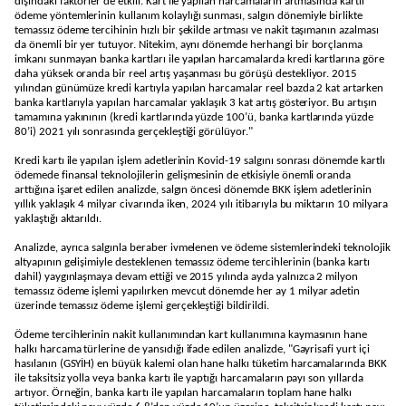
dışındaki faktörler de etkili. Kart ile yapılan harcamaların artmasında kartlı
ödeme yöntemlerinin kullanım kolaylığı sunması, salgın dönemiyle birlikte
temassız ödeme tercihinin hızlı bir şekilde artması ve nakit taşımanın azalması
da önemli bir yer tutuyor. Nitekim, aynı dönemde herhangi bir borçlanma
imkanı sunmayan banka kartları ile yapılan harcamalarda kredi kartlarına göre
daha yüksek oranda bir reel artış yaşanması bu görüşü destekliyor. 2015
yılından günümüze kredi kartıyla yapılan harcamalar reel bazda 2 kat artarken
banka kartlarıyla yapılan harcamalar yaklaşık 3 kat artış gösteriyor. Bu artışın
tamamına yakınının (kredi kartlarında yüzde 100’ü, banka kartlarında yüzde
80’i) 2021 yılı sonrasında gerçekleştiği görülüyor."
Kredi kartı ile yapılan işlem adetlerinin Kovid-19 salgını sonrası dönemde kartlı
ödemede finansal teknolojilerin gelişmesinin de etkisiyle önemli oranda
arttığına işaret edilen analizde, salgın öncesi dönemde BKK işlem adetlerinin
yıllık yaklaşık 4 milyar civarında iken, 2024 yılı itibarıyla bu miktarın 10 milyara
yaklaştığı aktarıldı.
Analizde, ayrıca salgınla beraber ivmelenen ve ödeme sistemlerindeki teknolojik
altyapının gelişimiyle desteklenen temassız ödeme tercihlerinin (banka kartı
dahil) yaygınlaşmaya devam ettiği ve 2015 yılında ayda yalnızca 2 milyon
temassız ödeme işlemi yapılırken mevcut dönemde her ay 1 milyar adetin
üzerinde temassız ödeme işlemi gerçekleştiği bildirildi.
Ödeme tercihlerinin nakit kullanımından kart kullanımına kaymasının hane
halkı harcama türlerine de yansıdığı ifade edilen analizde, "Gayrisafi yurt içi
hasılanın (GSYİH) en büyük kalemi olan hane halkı tüketim harcamalarında BKK
ile taksitsiz yolla veya banka kartı ile yaptığı harcamaların payı son yıllarda
artıyor. Örneğin, banka kartı ile yapılan harcamaların toplam hane halkı