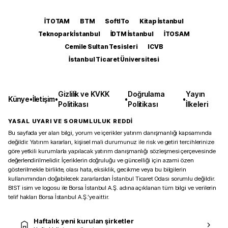
İTOTAM
BTM
SoftITo
Kitap İstanbul
Teknopark İstanbul
İDTM İstanbul
İTOSAM
Cemile Sultan Tesisleri
ICVB
İstanbul Ticaret Üniversitesi
Gizlilik ve KVKK
Doğrulama
Yayın
Künye
•
İletişim
•
•
•
Politikası
Politikası
İlkeleri
YASAL UYARI VE SORUMLULUK REDDİ
Bu sayfada yer alan bilgi, yorum ve içerikler yatırım danışmanlığı kapsamında
değildir. Yatırım kararları, kişisel mali durumunuz ile risk ve getiri tercihlerinize
göre yetkili kurumlarla yapılacak yatırım danışmanlığı sözleşmesi çerçevesinde
değerlendirilmelidir. İçeriklerin doğruluğu ve güncelliği için azami özen
gösterilmekle birlikte, olası hata, eksiklik, gecikme veya bu bilgilerin
kullanımından doğabilecek zararlardan İstanbul Ticaret Odası sorumlu değildir.
BIST isim ve logosu ile Borsa İstanbul A.Ş. adına açıklanan tüm bilgi ve verilerin
telif hakları Borsa İstanbul A.Ş.’ye aittir.
Haftalık yeni kurulan şirketler