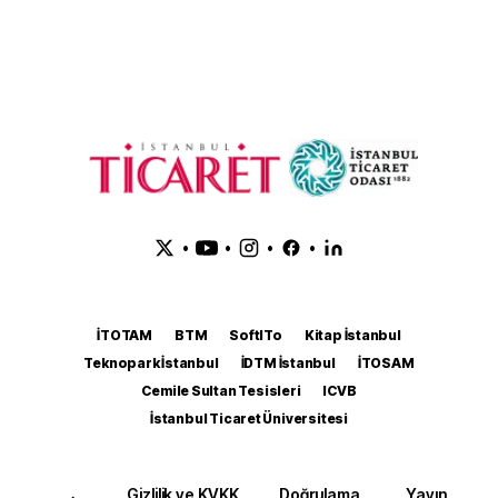
•
•
•
•
İTOTAM
BTM
SoftITo
Kitap İstanbul
Teknopark İstanbul
İDTM İstanbul
İTOSAM
Cemile Sultan Tesisleri
ICVB
İstanbul Ticaret Üniversitesi
Gizlilik ve KVKK
Doğrulama
Yayın