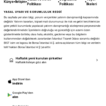
Künye
•
İletişim
•
•
•
Politikası
Politikası
İlkeleri
YASAL UYARI VE SORUMLULUK REDDİ
Bu sayfada yer alan bilgi, yorum ve içerikler yatırım danışmanlığı kapsamında
değildir. Yatırım kararları, kişisel mali durumunuz ile risk ve getiri tercihlerinize
göre yetkili kurumlarla yapılacak yatırım danışmanlığı sözleşmesi çerçevesinde
değerlendirilmelidir. İçeriklerin doğruluğu ve güncelliği için azami özen
gösterilmekle birlikte, olası hata, eksiklik, gecikme veya bu bilgilerin
kullanımından doğabilecek zararlardan İstanbul Ticaret Odası sorumlu değildir.
BIST isim ve logosu ile Borsa İstanbul A.Ş. adına açıklanan tüm bilgi ve verilerin
telif hakları Borsa İstanbul A.Ş.’ye aittir.
Haftalık yeni kurulan şirketler
Haftalık listeye göz atın
App Store'dan
indirin
Google Play'den
alın