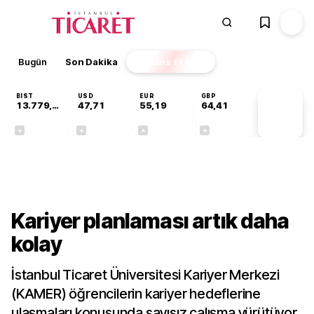
Bugün
Son Dakika
Finans
EKSTRA
BIST
USD
EUR
GBP
13.779,39
47,71
55,19
64,41
PİYASA
VERİLERİ
-0,14%
+0,18%
+0,32%
+0,38%
Gündem
Kariyer planlaması artık daha
kolay
İstanbul Ticaret Üniversitesi Kariyer Merkezi
(KAMER) öğrencilerin kariyer hedeflerine
ulaşmaları konusunda sayısız çalışma yürütüyor.