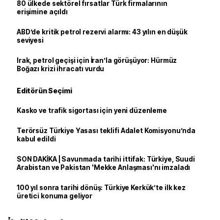
80 ülkede sektörel fırsatlar Türk firmalarının
erişimine açıldı
ABD’de kritik petrol rezervi alarmı: 43 yılın en düşük
seviyesi
Irak, petrol geçişi için İran’la görüşüyor: Hürmüz
Boğazı krizi ihracatı vurdu
Editörün Seçimi
Kasko ve trafik sigortası için yeni düzenleme
Terörsüz Türkiye Yasası teklifi Adalet Komisyonu’nda
kabul edildi
SON DAKİKA | Savunmada tarihi ittifak: Türkiye, Suudi
Arabistan ve Pakistan 'Mekke Anlaşması'nı imzaladı
100 yıl sonra tarihi dönüş: Türkiye Kerkük’te ilk kez
üretici konuma geliyor