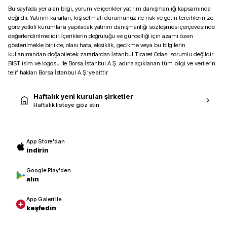
Bu sayfada yer alan bilgi, yorum ve içerikler yatırım danışmanlığı kapsamında
değildir. Yatırım kararları, kişisel mali durumunuz ile risk ve getiri tercihlerinize
göre yetkili kurumlarla yapılacak yatırım danışmanlığı sözleşmesi çerçevesinde
değerlendirilmelidir. İçeriklerin doğruluğu ve güncelliği için azami özen
gösterilmekle birlikte, olası hata, eksiklik, gecikme veya bu bilgilerin
kullanımından doğabilecek zararlardan İstanbul Ticaret Odası sorumlu değildir.
BIST isim ve logosu ile Borsa İstanbul A.Ş. adına açıklanan tüm bilgi ve verilerin
telif hakları Borsa İstanbul A.Ş.’ye aittir.
Haftalık yeni kurulan şirketler
Haftalık listeye göz atın
App Store'dan
indirin
Google Play'den
alın
App Galeri ile
keşfedin