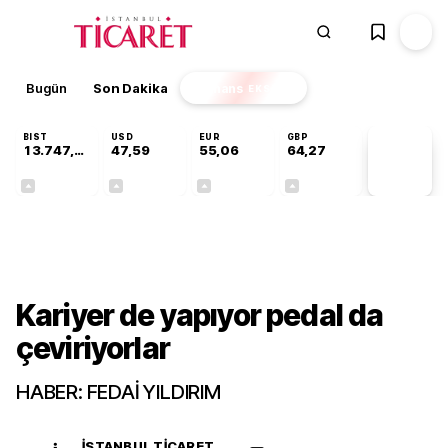
Bugün
Son Dakika
Finans
EKSTRA
BIST
USD
EUR
GBP
13.747,72
47,59
55,06
64,27
PİYASA
VERİLERİ
+0,33%
+0,06%
+0,09%
+0,26%
Sektörel
Kariyer de yapıyor pedal da
çeviriyorlar
HABER: FEDAİ YILDIRIM
İSTANBUL TICARET