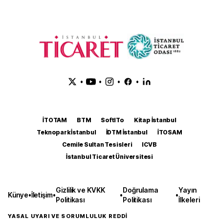
•
•
•
•
İTOTAM
BTM
SoftITo
Kitap İstanbul
Teknopark İstanbul
İDTM İstanbul
İTOSAM
Cemile Sultan Tesisleri
ICVB
İstanbul Ticaret Üniversitesi
Gizlilik ve KVKK
Doğrulama
Yayın
Künye
•
İletişim
•
•
•
Politikası
Politikası
İlkeleri
YASAL UYARI VE SORUMLULUK REDDİ