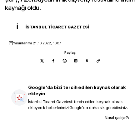
kaynağı oldu.
İ
İSTANBUL TICARET GAZETESI
Yayınlanma
21.10.2022, 10:07
Paylaş
N
Google'da bizi tercih edilen kaynak olarak
ekleyin
İstanbul Ticaret Gazetesi
'i tercih edilen kaynak olarak
ekleyerek haberlerimizi Google'da daha sık görebilirsiniz.
Kaynak ekle
Nasıl çalışır?
›