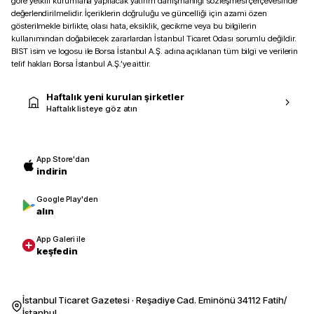
göre yetkili kurumlarla yapılacak yatırım danışmanlığı sözleşmesi çerçevesinde
değerlendirilmelidir. İçeriklerin doğruluğu ve güncelliği için azami özen
gösterilmekle birlikte, olası hata, eksiklik, gecikme veya bu bilgilerin
kullanımından doğabilecek zararlardan İstanbul Ticaret Odası sorumlu değildir.
BIST isim ve logosu ile Borsa İstanbul A.Ş. adına açıklanan tüm bilgi ve verilerin
telif hakları Borsa İstanbul A.Ş.’ye aittir.
Haftalık yeni kurulan şirketler
Haftalık listeye göz atın
App Store'dan
indirin
Google Play'den
alın
App Galeri ile
keşfedin
İstanbul Ticaret Gazetesi · Reşadiye Cad. Eminönü 34112 Fatih/
İstanbul