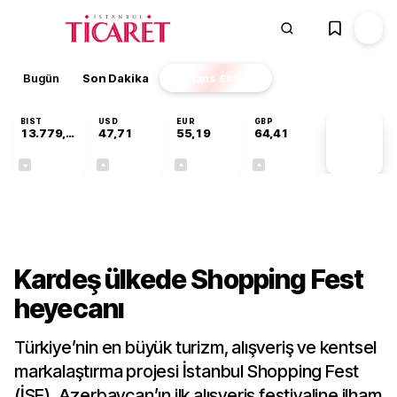
Bugün
Son Dakika
Finans
EKSTRA
BIST
USD
EUR
GBP
13.779,39
47,71
55,19
64,41
PİYASA
VERİLERİ
-0,14%
+0,18%
+0,32%
+0,38%
Gündem
Kardeş ülkede Shopping Fest
heyecanı
Türkiye’nin en büyük turizm, alışveriş ve kentsel
markalaştırma projesi İstanbul Shopping Fest
(İSF), Azerbaycan’ın ilk alışveriş festivaline ilham