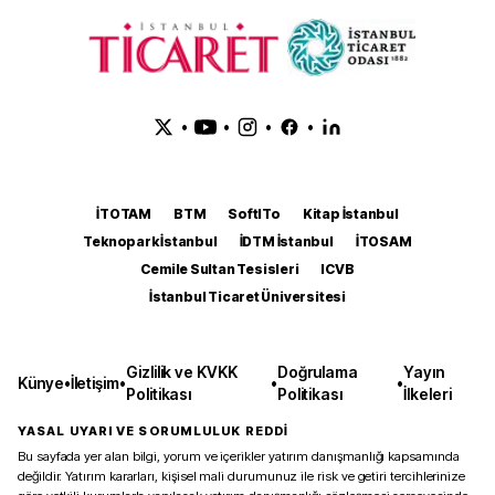
•
•
•
•
İTOTAM
BTM
SoftITo
Kitap İstanbul
Teknopark İstanbul
İDTM İstanbul
İTOSAM
Cemile Sultan Tesisleri
ICVB
İstanbul Ticaret Üniversitesi
Gizlilik ve KVKK
Doğrulama
Yayın
Künye
•
İletişim
•
•
•
Politikası
Politikası
İlkeleri
YASAL UYARI VE SORUMLULUK REDDİ
Bu sayfada yer alan bilgi, yorum ve içerikler yatırım danışmanlığı kapsamında
değildir. Yatırım kararları, kişisel mali durumunuz ile risk ve getiri tercihlerinize