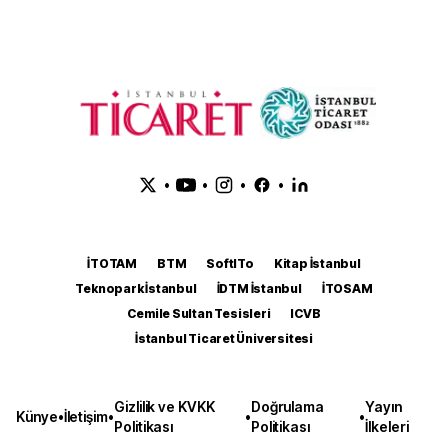
•
•
•
•
İTOTAM
BTM
SoftITo
Kitap İstanbul
Teknopark İstanbul
İDTM İstanbul
İTOSAM
Cemile Sultan Tesisleri
ICVB
İstanbul Ticaret Üniversitesi
Gizlilik ve KVKK
Doğrulama
Yayın
Künye
•
İletişim
•
•
•
Politikası
Politikası
İlkeleri