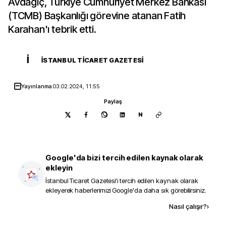
Avdagiç, Türkiye Cumhuriyet Merkez Bankası
(TCMB) Başkanlığı görevine atanan Fatih
Karahan'ı tebrik etti.
İ
İSTANBUL TICARET GAZETESI
Yayınlanma
03.02.2024, 11:55
Paylaş
N
Google'da bizi tercih edilen kaynak olarak
ekleyin
İstanbul Ticaret Gazetesi
'i tercih edilen kaynak olarak
ekleyerek haberlerimizi Google'da daha sık görebilirsiniz.
Kaynak ekle
Nasıl çalışır?
›