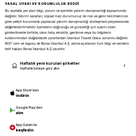
YASAL UYARI VE SORUMLULUK REDDİ
Bu sayfada yer alan bilgi, yorum ve içerikler yatırım danışmanlığı kapsamında
değildir. Yatırım kararları, kişisel mali durumunuz ile risk ve getiri tercihlerinize
göre yetkili kurumlarla yapılacak yatırım danışmanlığı sözleşmesi çerçevesinde
değerlendirilmelidir. İçeriklerin doğruluğu ve güncelliği için azami özen
gösterilmekle birlikte, olası hata, eksiklik, gecikme veya bu bilgilerin
kullanımından doğabilecek zararlardan İstanbul Ticaret Odası sorumlu değildir.
BIST isim ve logosu ile Borsa İstanbul A.Ş. adına açıklanan tüm bilgi ve verilerin
telif hakları Borsa İstanbul A.Ş.’ye aittir.
Haftalık yeni kurulan şirketler
Haftalık listeye göz atın
App Store'dan
indirin
Google Play'den
alın
App Galeri ile
keşfedin