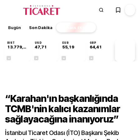
Bugün
Son Dakika
Finans
EKSTRA
BIST
USD
EUR
GBP
13.779,39
47,71
55,19
64,41
PİYASA
VERİLERİ
-0,14%
+0,18%
+0,32%
+0,38%
Gündem
“Karahan'ın başkanlığında
TCMB'nin kalıcı kazanımlar
sağlayacağına inanıyoruz”
İstanbul Ticaret Odası (İTO) Başkanı Şekib