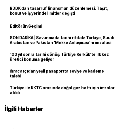
BDDK’dan tasarruf finansman düzenlemesi: Taşıt,
konut ve iş yerinde limitler değişti
Editörün Seçimi
SON DAKİKA | Savunmada tarihi ittifak: Türkiye, Suudi
Arabistan ve Pakistan 'Mekke Anlaşması'nı imzaladı
100 yıl sonra tarihi dönüş: Türkiye Kerkük’te ilk kez
üretici konuma geliyor
İhracatçıdan yeşil pasaportta seviye ve kademe
talebi
Türkiye ile KKTC arasında doğal gaz hattı için imzalar
atıldı
İlgili Haberler