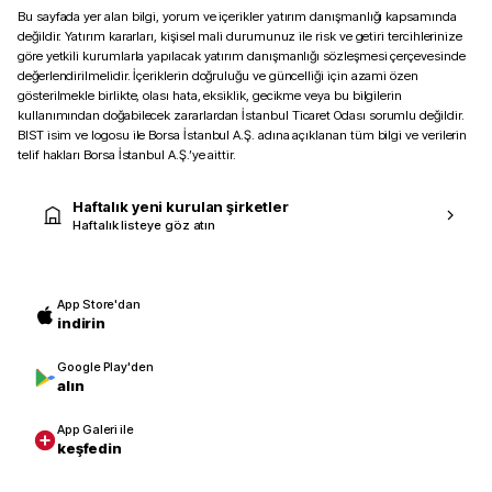
Bu sayfada yer alan bilgi, yorum ve içerikler yatırım danışmanlığı kapsamında
değildir. Yatırım kararları, kişisel mali durumunuz ile risk ve getiri tercihlerinize
göre yetkili kurumlarla yapılacak yatırım danışmanlığı sözleşmesi çerçevesinde
değerlendirilmelidir. İçeriklerin doğruluğu ve güncelliği için azami özen
gösterilmekle birlikte, olası hata, eksiklik, gecikme veya bu bilgilerin
kullanımından doğabilecek zararlardan İstanbul Ticaret Odası sorumlu değildir.
BIST isim ve logosu ile Borsa İstanbul A.Ş. adına açıklanan tüm bilgi ve verilerin
telif hakları Borsa İstanbul A.Ş.’ye aittir.
Haftalık yeni kurulan şirketler
Haftalık listeye göz atın
App Store'dan
indirin
Google Play'den
alın
App Galeri ile
keşfedin