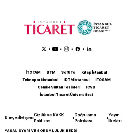
•
•
•
•
İTOTAM
BTM
SoftITo
Kitap İstanbul
Teknopark İstanbul
İDTM İstanbul
İTOSAM
Cemile Sultan Tesisleri
ICVB
İstanbul Ticaret Üniversitesi
Gizlilik ve KVKK
Doğrulama
Yayın
Künye
•
İletişim
•
•
•
Politikası
Politikası
İlkeleri
YASAL UYARI VE SORUMLULUK REDDİ