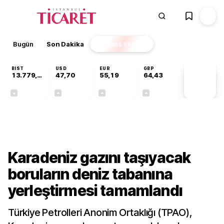
Bugün
Son Dakika
Finans
EKSTRA
BIST
USD
EUR
GBP
13.779,39
47,70
55,19
64,43
PİYASA
VERİLERİ
-0,14%
+0,15%
+0,33%
+0,40%
Gündem
Karadeniz gazını taşıyacak
boruların deniz tabanına
yerleştirmesi tamamlandı
Türkiye Petrolleri Anonim Ortaklığı (TPAO),