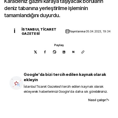
Karadeniz gazını karaya taşıyacak boruların
deniz tabanına yerleştirilme işleminin
tamamlandığını duyurdu.
İSTANBUL TICARET
İ
Yayınlanma
05.04.2023, 19:34
GAZETESI
Paylaş
N
Google'da bizi tercih edilen kaynak olarak
ekleyin
İstanbul Ticaret Gazetesi
'i tercih edilen kaynak olarak
ekleyerek haberlerimizi Google'da daha sık görebilirsiniz.
Kaynak ekle
Nasıl çalışır?
›