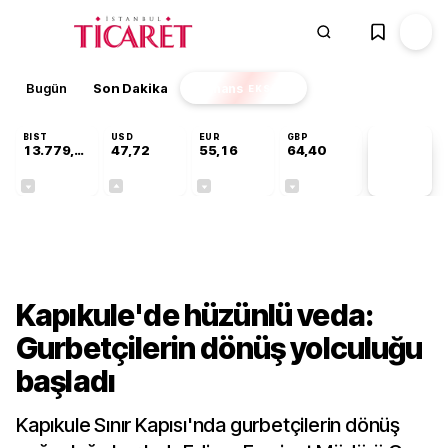
Bugün
Son Dakika
Finans
EKSTRA
BIST
USD
EUR
GBP
13.779,39
47,72
55,16
64,40
PİYASA
VERİLERİ
-0,14%
+0,01%
-0,05%
-0,03%
Gündem
Kapıkule'de hüzünlü veda:
Gurbetçilerin dönüş yolculuğu
başladı
Kapıkule Sınır Kapısı'nda gurbetçilerin dönüş