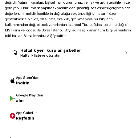
değildir. Yatırım kararları, kişisel mali durumunuz ile risk ve getiri tercihlerinize
göre yetkili kurumlarla yapılacak yatırım danışmanlığı sözleşmesi çerçevesinde
değerlendirilmelidir. İçeriklerin doğruluğu ve güncelliği için azami özen
gösterilmekle birlikte, olası hata, eksiklik, gecikme veya bu bilgilerin
kullanımından doğabilecek zararlardan İstanbul Ticaret Odası sorumlu değildir.
BIST isim ve logosu ile Borsa İstanbul A.Ş. adına açıklanan tüm bilgi ve verilerin
telif hakları Borsa İstanbul A.Ş.’ye aittir.
Haftalık yeni kurulan şirketler
Haftalık listeye göz atın
App Store'dan
indirin
Google Play'den
alın
App Galeri ile
keşfedin