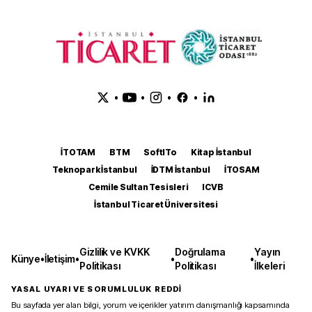
•
•
•
•
İTOTAM
BTM
SoftITo
Kitap İstanbul
Teknopark İstanbul
İDTM İstanbul
İTOSAM
Cemile Sultan Tesisleri
ICVB
İstanbul Ticaret Üniversitesi
Gizlilik ve KVKK
Doğrulama
Yayın
Künye
•
İletişim
•
•
•
Politikası
Politikası
İlkeleri
YASAL UYARI VE SORUMLULUK REDDİ
Bu sayfada yer alan bilgi, yorum ve içerikler yatırım danışmanlığı kapsamında