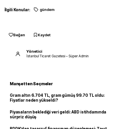
İlgili Konular:
gündem
Beğen
Kaydet
Yönetici
İstanbul Ticaret Gazetesi – Süper Admin
Manşetten Seçmeler
Gram altın 6.704 TL, gram gümüş 99.70 TL oldu:
Fiyatlar neden yükseldi?
Piyasaların beklediği veri geldi: ABD istihdamında
sürpriz düşüş
BDDK’dan tasarruf finansman düzenlemesi: Taşıt,