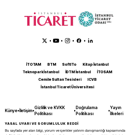
•
•
•
•
İTOTAM
BTM
SoftITo
Kitap İstanbul
Teknopark İstanbul
İDTM İstanbul
İTOSAM
Cemile Sultan Tesisleri
ICVB
İstanbul Ticaret Üniversitesi
Gizlilik ve KVKK
Doğrulama
Yayın
Künye
•
İletişim
•
•
•
Politikası
Politikası
İlkeleri
YASAL UYARI VE SORUMLULUK REDDİ
Bu sayfada yer alan bilgi, yorum ve içerikler yatırım danışmanlığı kapsamında