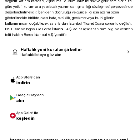
değildir. Yatırım kararları, kişisel mali durumunuz ile risk ve getiri tercihlerinize
göre yetkili kurumlarla yapılacak yatırım danışmanlığı sözleşmesi çerçevesinde
değerlendirilmelidir. İçeriklerin doğruluğu ve güncelliği için azami özen
gösterilmekle birlikte, olası hata, eksiklik, gecikme veya bu bilgilerin
kullanımından doğabilecek zararlardan İstanbul Ticaret Odası sorumlu değildir.
BIST isim ve logosu ile Borsa İstanbul A.Ş. adına açıklanan tüm bilgi ve verilerin
telif hakları Borsa İstanbul A.Ş.’ye aittir.
Haftalık yeni kurulan şirketler
Haftalık listeye göz atın
App Store'dan
indirin
Google Play'den
alın
App Galeri ile
keşfedin
İstanbul Ticaret Gazetesi · Reşadiye Cad. Eminönü 34112 Fatih/