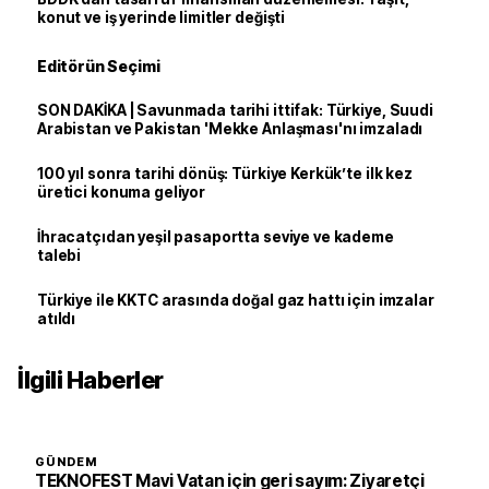
konut ve iş yerinde limitler değişti
Editörün Seçimi
SON DAKİKA | Savunmada tarihi ittifak: Türkiye, Suudi
Arabistan ve Pakistan 'Mekke Anlaşması'nı imzaladı
100 yıl sonra tarihi dönüş: Türkiye Kerkük’te ilk kez
üretici konuma geliyor
İhracatçıdan yeşil pasaportta seviye ve kademe
talebi
Türkiye ile KKTC arasında doğal gaz hattı için imzalar
atıldı
İlgili Haberler
GÜNDEM
TEKNOFEST Mavi Vatan için geri sayım: Ziyaretçi