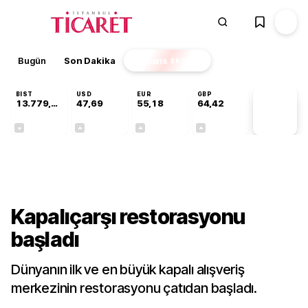
Bugün
Son Dakika
Finans
EKSTRA
BIST
USD
EUR
GBP
13.779,39
47,69
55,18
64,42
PİYASA
VERİLERİ
-0,14%
+0,14%
+0,31%
+0,39%
Gündem
Kapalıçarşı restorasyonu
başladı
Dünyanın ilk ve en büyük kapalı alışveriş
merkezinin restorasyonu çatıdan başladı.