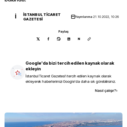
İSTANBUL TICARET
İ
Yayınlanma
21.10.2022, 10:26
GAZETESI
Paylaş
N
Google'da bizi tercih edilen kaynak olarak
ekleyin
İstanbul Ticaret Gazetesi
'i tercih edilen kaynak olarak
ekleyerek haberlerimizi Google'da daha sık görebilirsiniz.
Kaynak ekle
Nasıl çalışır?
›