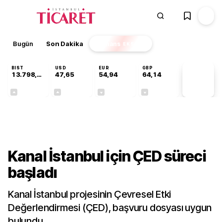
Bugün
Son Dakika
Finans
EKSTRA
BIST
USD
EUR
GBP
13.798,82
47,65
54,94
64,14
PİYASA
VERİLERİ
+0,70%
+0,05%
-0,13%
-0,05%
Gündem
Kanal İstanbul için ÇED süreci
başladı
Kanal İstanbul projesinin Çevresel Etki
Değerlendirmesi (ÇED), başvuru dosyası uygun
bulundu.