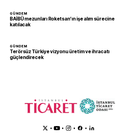
GÜNDEM
BAİBÜ mezunları Roketsan’ın işe alım sürecine
katılacak
GÜNDEM
Terörsüz Türkiye vizyonu üretim ve ihracatı
güçlendirecek
•
•
•
•