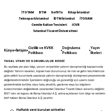
İTOTAM
BTM
SoftITo
Kitap İstanbul
Teknopark İstanbul
İDTM İstanbul
İTOSAM
Cemile Sultan Tesisleri
ICVB
İstanbul Ticaret Üniversitesi
Gizlilik ve KVKK
Doğrulama
Yayın
Künye
•
İletişim
•
•
•
Politikası
Politikası
İlkeleri
YASAL UYARI VE SORUMLULUK REDDİ
Bu sayfada yer alan bilgi, yorum ve içerikler yatırım danışmanlığı kapsamında
değildir. Yatırım kararları, kişisel mali durumunuz ile risk ve getiri tercihlerinize
göre yetkili kurumlarla yapılacak yatırım danışmanlığı sözleşmesi çerçevesinde
değerlendirilmelidir. İçeriklerin doğruluğu ve güncelliği için azami özen
gösterilmekle birlikte, olası hata, eksiklik, gecikme veya bu bilgilerin
kullanımından doğabilecek zararlardan İstanbul Ticaret Odası sorumlu değildir.
BIST isim ve logosu ile Borsa İstanbul A.Ş. adına açıklanan tüm bilgi ve verilerin
telif hakları Borsa İstanbul A.Ş.’ye aittir.
Haftalık yeni kurulan şirketler