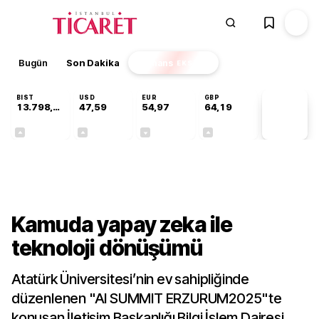
Bugün
Son Dakika
Finans
EKSTRA
BIST
USD
EUR
GBP
13.798,82
47,59
54,97
64,19
PİYASA
VERİLERİ
+0,70%
+0,05%
-0,08%
+0,15%
Teknoloji
Kamuda yapay zeka ile
teknoloji dönüşümü
Atatürk Üniversitesi’nin ev sahipliğinde
düzenlenen "AI SUMMIT ERZURUM2025"te
konuşan İletişim Başkanlığı Bilgi İşlem Dairesi