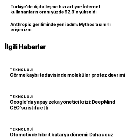
Türkiye'de dijitalleşme hızı artıyor: İnternet
kullananların oranı yüzde 92,3'e yükseldi
Anthropic geriliminde yeni adım: Mythos’a sınırlı
erişim izni
İlgili Haberler
TEKNOLOJI
Görme kaybı tedavisinde moleküler protez devrimi
TEKNOLOJI
Google’da yapay zeka yönetici krizi: DeepMind
CEO'su istifa etti
TEKNOLOJI
Otomotivde hibrit batarya dönemi: Daha ucuz