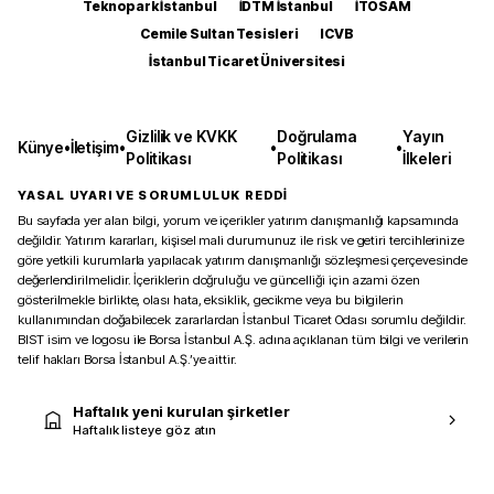
Teknopark İstanbul
İDTM İstanbul
İTOSAM
Cemile Sultan Tesisleri
ICVB
İstanbul Ticaret Üniversitesi
Gizlilik ve KVKK
Doğrulama
Yayın
Künye
•
İletişim
•
•
•
Politikası
Politikası
İlkeleri
YASAL UYARI VE SORUMLULUK REDDİ
Bu sayfada yer alan bilgi, yorum ve içerikler yatırım danışmanlığı kapsamında
değildir. Yatırım kararları, kişisel mali durumunuz ile risk ve getiri tercihlerinize
göre yetkili kurumlarla yapılacak yatırım danışmanlığı sözleşmesi çerçevesinde
değerlendirilmelidir. İçeriklerin doğruluğu ve güncelliği için azami özen
gösterilmekle birlikte, olası hata, eksiklik, gecikme veya bu bilgilerin
kullanımından doğabilecek zararlardan İstanbul Ticaret Odası sorumlu değildir.
BIST isim ve logosu ile Borsa İstanbul A.Ş. adına açıklanan tüm bilgi ve verilerin
telif hakları Borsa İstanbul A.Ş.’ye aittir.
Haftalık yeni kurulan şirketler
Haftalık listeye göz atın