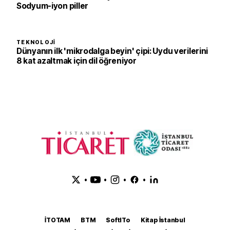
Sodyum-iyon piller
TEKNOLOJI
Dünyanın ilk 'mikrodalga beyin' çipi: Uydu verilerini
8 kat azaltmak için dil öğreniyor
•
•
•
•
İTOTAM
BTM
SoftITo
Kitap İstanbul