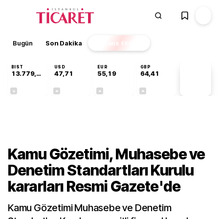
Bugün
Son Dakika
Finans
EKSTRA
BIST
USD
EUR
GBP
13.779,39
47,71
55,19
64,41
PİYASA
VERİLERİ
-0,14%
+0,18%
+0,32%
+0,38%
Gündem
Kamu Gözetimi, Muhasebe ve
Denetim Standartları Kurulu
kararları Resmi Gazete'de
Kamu Gözetimi Muhasebe ve Denetim