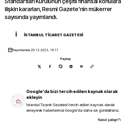
Standartları Kurulunun çeşitli finansal konulara
ilişkin kararları, Resmi Gazete'nin mükerrer
sayısında yayımlandı.
İ
İSTANBUL TICARET GAZETESI
Yayınlanma
29.12.2023, 18:17
Paylaş
N
Google'da bizi tercih edilen kaynak olarak
ekleyin
İstanbul Ticaret Gazetesi
'i tercih edilen kaynak olarak
ekleyerek haberlerimizi Google'da daha sık görebilirsiniz.
Kaynak ekle
Nasıl çalışır?
›