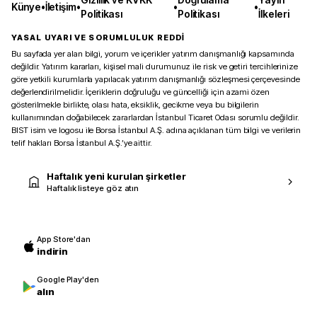
Künye
•
İletişim
•
•
•
Politikası
Politikası
İlkeleri
YASAL UYARI VE SORUMLULUK REDDİ
Bu sayfada yer alan bilgi, yorum ve içerikler yatırım danışmanlığı kapsamında
değildir. Yatırım kararları, kişisel mali durumunuz ile risk ve getiri tercihlerinize
göre yetkili kurumlarla yapılacak yatırım danışmanlığı sözleşmesi çerçevesinde
değerlendirilmelidir. İçeriklerin doğruluğu ve güncelliği için azami özen
gösterilmekle birlikte, olası hata, eksiklik, gecikme veya bu bilgilerin
kullanımından doğabilecek zararlardan İstanbul Ticaret Odası sorumlu değildir.
BIST isim ve logosu ile Borsa İstanbul A.Ş. adına açıklanan tüm bilgi ve verilerin
telif hakları Borsa İstanbul A.Ş.’ye aittir.
Haftalık yeni kurulan şirketler
Haftalık listeye göz atın
App Store'dan
indirin
Google Play'den
alın