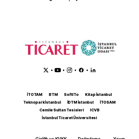
•
•
•
•
İTOTAM
BTM
SoftITo
Kitap İstanbul
Teknopark İstanbul
İDTM İstanbul
İTOSAM
Cemile Sultan Tesisleri
ICVB
İstanbul Ticaret Üniversitesi
Gizlilik ve KVKK
Doğrulama
Yayın