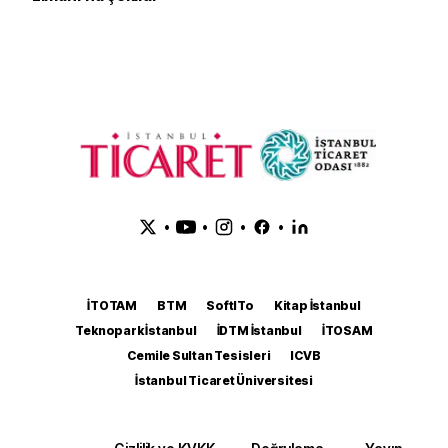
•
•
•
•
İTOTAM
BTM
SoftITo
Kitap İstanbul
Teknopark İstanbul
İDTM İstanbul
İTOSAM
Cemile Sultan Tesisleri
ICVB
İstanbul Ticaret Üniversitesi