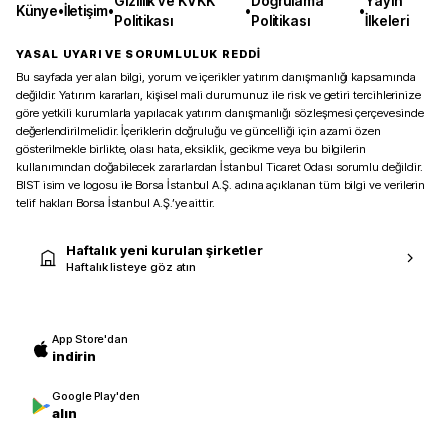
Gizlilik ve KVKK
Doğrulama
Yayın
Künye
•
İletişim
•
•
•
Politikası
Politikası
İlkeleri
YASAL UYARI VE SORUMLULUK REDDİ
Bu sayfada yer alan bilgi, yorum ve içerikler yatırım danışmanlığı kapsamında
değildir. Yatırım kararları, kişisel mali durumunuz ile risk ve getiri tercihlerinize
göre yetkili kurumlarla yapılacak yatırım danışmanlığı sözleşmesi çerçevesinde
değerlendirilmelidir. İçeriklerin doğruluğu ve güncelliği için azami özen
gösterilmekle birlikte, olası hata, eksiklik, gecikme veya bu bilgilerin
kullanımından doğabilecek zararlardan İstanbul Ticaret Odası sorumlu değildir.
BIST isim ve logosu ile Borsa İstanbul A.Ş. adına açıklanan tüm bilgi ve verilerin
telif hakları Borsa İstanbul A.Ş.’ye aittir.
Haftalık yeni kurulan şirketler
Haftalık listeye göz atın
App Store'dan
indirin
Google Play'den
alın