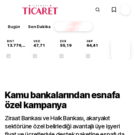
Bugün
Son Dakika
Finans
EKSTRA
BIST
USD
EUR
GBP
13.779,39
47,71
55,19
64,41
PİYASA
VERİLERİ
-0,14%
+0,18%
+0,32%
+0,38%
Gündem
Kamu bankalarından esnafa
özel kampanya
Ziraat Bankası ve Halk Bankası, akaryakıt
sektörüne özel belirlediği avantajlı üye işyeri
fiyat ve ücretleriyle destek paketine esnafı da