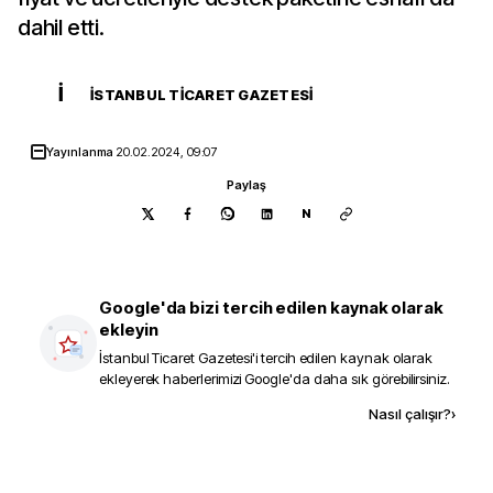
dahil etti.
İ
İSTANBUL TICARET GAZETESI
Yayınlanma
20.02.2024, 09:07
Paylaş
N
Google'da bizi tercih edilen kaynak olarak
ekleyin
İstanbul Ticaret Gazetesi
'i tercih edilen kaynak olarak
ekleyerek haberlerimizi Google'da daha sık görebilirsiniz.
Kaynak ekle
Nasıl çalışır?
›