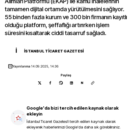
Alımları Platformu (EKAP) ile kamu ihalelerinin
tamamen dijital ortamda yürütülmesini sağlıyor.
55 binden fazla kurum ve 300 bin firmanın kayıtlı
olduğu platform, şeffaflığı artırırken işlem
süresini kısaltarak ciddi tasarruf sağladı.
İ
İSTANBUL TICARET GAZETESI
Yayınlanma
14.09.2025, 14:36
Paylaş
N
Google'da bizi tercih edilen kaynak olarak
ekleyin
İstanbul Ticaret Gazetesi
'i tercih edilen kaynak olarak
ekleyerek haberlerimizi Google'da daha sık görebilirsiniz.