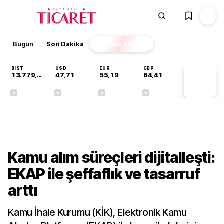
Bugün
Son Dakika
Finans
EKSTRA
BIST
USD
EUR
GBP
13.779,39
47,71
55,19
64,41
PİYASA
VERİLERİ
-0,14%
+0,18%
+0,32%
+0,38%
Gündem
Kamu alım süreçleri dijitalleşti:
EKAP ile şeffaflık ve tasarruf
arttı
Kamu İhale Kurumu (KİK), Elektronik Kamu