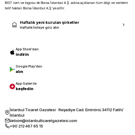
BIST isim ve logosu ile Borsa İstanbul A.Ş. adına açıklanan tüm bilgi ve verilerin
telif hakları Borsa İstanbul A.Ş.’ye aittir.
Haftalık yeni kurulan şirketler
Haftalık listeye göz atın
App Store'dan
indirin
Google Play'den
alın
App Galeri ile
keşfedin
İstanbul Ticaret Gazetesi · Reşadiye Cad. Eminönü 34112 Fatih/
İstanbul
iletisim@istanbulticaretgazetesi.com
+90 212 467 65 15