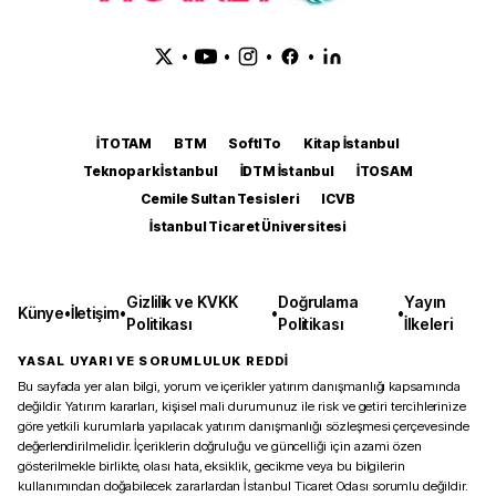
•
•
•
•
İTOTAM
BTM
SoftITo
Kitap İstanbul
Teknopark İstanbul
İDTM İstanbul
İTOSAM
Cemile Sultan Tesisleri
ICVB
İstanbul Ticaret Üniversitesi
Gizlilik ve KVKK
Doğrulama
Yayın
Künye
•
İletişim
•
•
•
Politikası
Politikası
İlkeleri
YASAL UYARI VE SORUMLULUK REDDİ
Bu sayfada yer alan bilgi, yorum ve içerikler yatırım danışmanlığı kapsamında
değildir. Yatırım kararları, kişisel mali durumunuz ile risk ve getiri tercihlerinize
göre yetkili kurumlarla yapılacak yatırım danışmanlığı sözleşmesi çerçevesinde
değerlendirilmelidir. İçeriklerin doğruluğu ve güncelliği için azami özen
gösterilmekle birlikte, olası hata, eksiklik, gecikme veya bu bilgilerin
kullanımından doğabilecek zararlardan İstanbul Ticaret Odası sorumlu değildir.