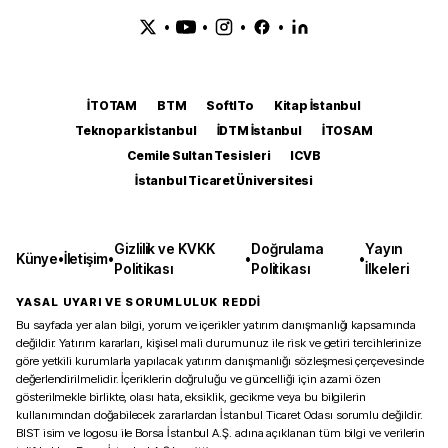
•
•
•
•
İTOTAM
BTM
SoftITo
Kitap İstanbul
Teknopark İstanbul
İDTM İstanbul
İTOSAM
Cemile Sultan Tesisleri
ICVB
İstanbul Ticaret Üniversitesi
Gizlilik ve KVKK
Doğrulama
Yayın
Künye
•
İletişim
•
•
•
Politikası
Politikası
İlkeleri
YASAL UYARI VE SORUMLULUK REDDİ
Bu sayfada yer alan bilgi, yorum ve içerikler yatırım danışmanlığı kapsamında
değildir. Yatırım kararları, kişisel mali durumunuz ile risk ve getiri tercihlerinize
göre yetkili kurumlarla yapılacak yatırım danışmanlığı sözleşmesi çerçevesinde
değerlendirilmelidir. İçeriklerin doğruluğu ve güncelliği için azami özen
gösterilmekle birlikte, olası hata, eksiklik, gecikme veya bu bilgilerin
kullanımından doğabilecek zararlardan İstanbul Ticaret Odası sorumlu değildir.
BIST isim ve logosu ile Borsa İstanbul A.Ş. adına açıklanan tüm bilgi ve verilerin