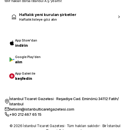
telif hakları Borsa İstanbul A.Ş.’ye aittir.
Haftalık yeni kurulan şirketler
Haftalık listeye göz atın
App Store'dan
indirin
Google Play'den
alın
App Galeri ile
keşfedin
İstanbul Ticaret Gazetesi · Reşadiye Cad. Eminönü 34112 Fatih/
İstanbul
iletisim@istanbulticaretgazetesi.com
+90 212 467 65 15
© 2026 İstanbul Ticaret Gazetesi · Tüm hakları saklıdır · Bir İstanbul