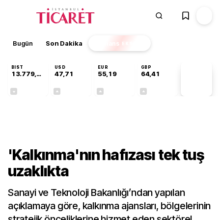
Bugün
Son Dakika
Finans
EKSTRA
BIST
USD
EUR
GBP
13.779,39
47,71
55,19
64,41
PİYASA
VERİLERİ
-0,14%
+0,18%
+0,32%
+0,38%
Gündem
'Kalkınma'nın hafızası tek tuş
uzaklıkta
Sanayi ve Teknoloji Bakanlığı’ndan yapılan
açıklamaya göre, kalkınma ajansları, bölgelerinin
stratejik önceliklerine hizmet eden sektörel,