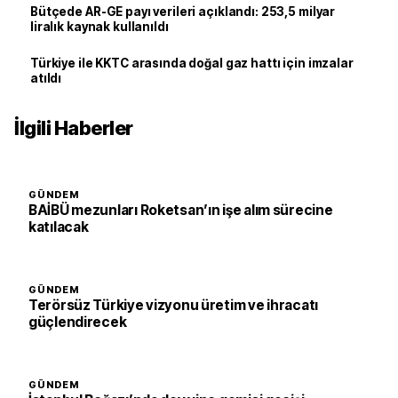
Bütçede AR-GE payı verileri açıklandı: 253,5 milyar
liralık kaynak kullanıldı
Türkiye ile KKTC arasında doğal gaz hattı için imzalar
atıldı
İlgili Haberler
GÜNDEM
BAİBÜ mezunları Roketsan’ın işe alım sürecine
katılacak
GÜNDEM
Terörsüz Türkiye vizyonu üretim ve ihracatı
güçlendirecek
GÜNDEM