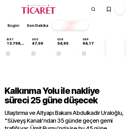
Bugün
Son Dakika
Finans
EKSTRA
BIST
USD
EUR
GBP
13.798,82
47,59
54,95
64,17
PİYASA
VERİLERİ
+0,70%
+0,05%
-0,11%
+0,12%
Gündem
Kalkınma Yolu ile nakliye
süreci 25 güne düşecek
Ulaştırma ve Altyapı Bakanı Abdulkadir Uraloğlu,
"Süveyş Kanalı'ndan 35 günde geçen gemi
trafiği var. Ümit Burnu'nda ise bu 45 güne