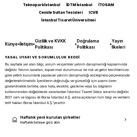
Teknopark İstanbul
İDTM İstanbul
İTOSAM
Cemile Sultan Tesisleri
ICVB
İstanbul Ticaret Üniversitesi
Gizlilik ve KVKK
Doğrulama
Yayın
Künye
•
İletişim
•
•
•
Politikası
Politikası
İlkeleri
YASAL UYARI VE SORUMLULUK REDDİ
Bu sayfada yer alan bilgi, yorum ve içerikler yatırım danışmanlığı kapsamında
değildir. Yatırım kararları, kişisel mali durumunuz ile risk ve getiri tercihlerinize
göre yetkili kurumlarla yapılacak yatırım danışmanlığı sözleşmesi çerçevesinde
değerlendirilmelidir. İçeriklerin doğruluğu ve güncelliği için azami özen
gösterilmekle birlikte, olası hata, eksiklik, gecikme veya bu bilgilerin
kullanımından doğabilecek zararlardan İstanbul Ticaret Odası sorumlu değildir.
BIST isim ve logosu ile Borsa İstanbul A.Ş. adına açıklanan tüm bilgi ve verilerin
telif hakları Borsa İstanbul A.Ş.’ye aittir.
Haftalık yeni kurulan şirketler
Haftalık listeye göz atın