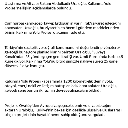
Ulaştırma ve Altyapı Bakanı Abdulkadir Uraloğlu, Kalkınma Yolu
Projesi'ne ilişkin açıklamalarda bulundu.
Cumhurbaşkanı Recep Tayyip Erdoğan'ın yarın Irak'ı ziyaret edeceğini
anımsatan Uraloğlu, bu ziyaretin en önemli gündem maddelerinden
birinin Kalkınma Yolu Projesi olacağını ifade etti.
Türkiye'nin stratejik ve coğrafi konumunu iyi değerlendirip yöneterek
geleceği buna göre planladıklarını belirten Uraloğlu, "Süveyş
Kanalı'ndan 35 günde geçen gemi trafiği var. Ümit Burnu'nda ise bu 45
güne çıkıyor. Kalkınma Yolu'nu bitirdiğimizde nakliye süreci 25 güne
düşecek." diye konuştu.
Kalkınma Yolu Projesi kapsamında 1200 kilometrelik demir yolu,
otoyol, enerji nakil ve iletişim hattı planladıklarını anlatan Uraloğlu,
gelecek sene bunun ilk fazının devreye alınacağını bildirdi.
Proje ile Ovaköy'den Avrupa'ya geçecek demir yolu yapılacağını
aktaran Uraloğlu, Türkiye'nin bekası için özellikle ulusal ve uluslararası
ulaşım projelerinin hayati öneme sahip olduğunu vurguladı.