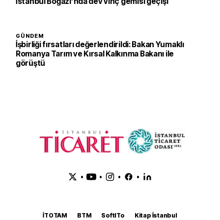
İstanbul Boğazı’nda dev vinç gemisi geçişi
GÜNDEM
İşbirliği fırsatları değerlendirildi: Bakan Yumaklı
Romanya Tarım ve Kırsal Kalkınma Bakanı ile
görüştü
•
•
•
•
İTOTAM
BTM
SoftITo
Kitap İstanbul