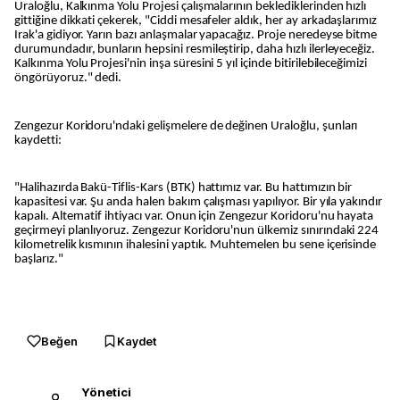
Uraloğlu, Kalkınma Yolu Projesi çalışmalarının beklediklerinden hızlı
gittiğine dikkati çekerek, "Ciddi mesafeler aldık, her ay arkadaşlarımız
Irak'a gidiyor. Yarın bazı anlaşmalar yapacağız. Proje neredeyse bitme
durumundadır, bunların hepsini resmileştirip, daha hızlı ilerleyeceğiz.
Kalkınma Yolu Projesi'nin inşa süresini 5 yıl içinde bitirilebileceğimizi
öngörüyoruz." dedi.
Zengezur Koridoru'ndaki gelişmelere de değinen Uraloğlu, şunları
kaydetti:
"Halihazırda Bakü-Tiflis-Kars (BTK) hattımız var. Bu hattımızın bir
kapasitesi var. Şu anda halen bakım çalışması yapılıyor. Bir yıla yakındır
kapalı. Alternatif ihtiyacı var. Onun için Zengezur Koridoru'nu hayata
geçirmeyi planlıyoruz. Zengezur Koridoru'nun ülkemiz sınırındaki 224
kilometrelik kısmının ihalesini yaptık. Muhtemelen bu sene içerisinde
başlarız."
Beğen
Kaydet
Yönetici