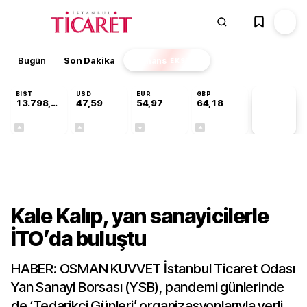
Bugün
Son Dakika
Finans
EKSTRA
BIST
USD
EUR
GBP
13.798,82
47,59
54,97
64,18
PİYASA
VERİLERİ
+0,70%
+0,06%
-0,07%
+0,13%
Gündem
Kale Kalıp, yan sanayicilerle
İTO’da buluştu
HABER: OSMAN KUVVET İstanbul Ticaret Odası
Yan Sanayi Borsası (YSB), pandemi günlerinde
de ‘Tedarikçi Günleri’ organizasyonlarıyla yerli