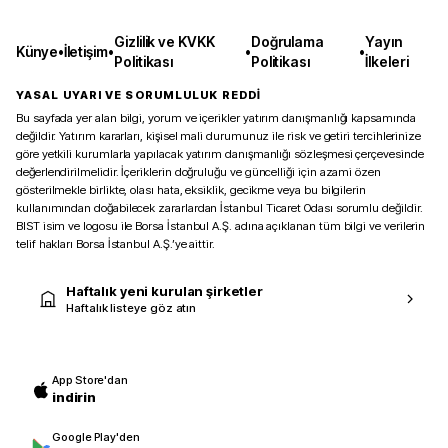
Gizlilik ve KVKK
Doğrulama
Yayın
Künye
•
İletişim
•
•
•
Politikası
Politikası
İlkeleri
YASAL UYARI VE SORUMLULUK REDDİ
Bu sayfada yer alan bilgi, yorum ve içerikler yatırım danışmanlığı kapsamında
değildir. Yatırım kararları, kişisel mali durumunuz ile risk ve getiri tercihlerinize
göre yetkili kurumlarla yapılacak yatırım danışmanlığı sözleşmesi çerçevesinde
değerlendirilmelidir. İçeriklerin doğruluğu ve güncelliği için azami özen
gösterilmekle birlikte, olası hata, eksiklik, gecikme veya bu bilgilerin
kullanımından doğabilecek zararlardan İstanbul Ticaret Odası sorumlu değildir.
BIST isim ve logosu ile Borsa İstanbul A.Ş. adına açıklanan tüm bilgi ve verilerin
telif hakları Borsa İstanbul A.Ş.’ye aittir.
Haftalık yeni kurulan şirketler
Haftalık listeye göz atın
App Store'dan
indirin
Google Play'den