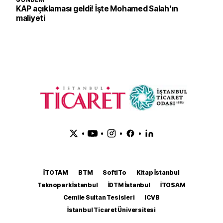
GÜNDEM
KAP açıklaması geldi! İşte Mohamed Salah'ın
maliyeti
•
•
•
•
İTOTAM
BTM
SoftITo
Kitap İstanbul
Teknopark İstanbul
İDTM İstanbul
İTOSAM
Cemile Sultan Tesisleri
ICVB
İstanbul Ticaret Üniversitesi