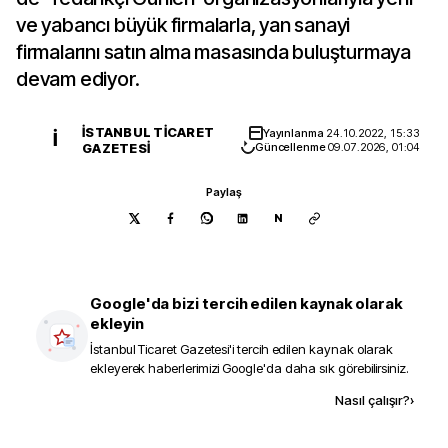
ve yabancı büyük firmalarla, yan sanayi
firmalarını satın alma masasında buluşturmaya
devam ediyor.
İSTANBUL TICARET
Yayınlanma
24.10.2022, 15:33
İ
GAZETESI
Güncellenme
09.07.2026, 01:04
Paylaş
N
Google'da bizi tercih edilen kaynak olarak
ekleyin
İstanbul Ticaret Gazetesi
'i tercih edilen kaynak olarak
ekleyerek haberlerimizi Google'da daha sık görebilirsiniz.
Kaynak ekle
Nasıl çalışır?
›