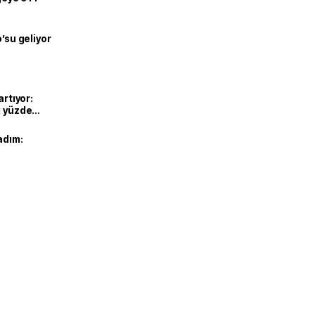
o’su geliyor
artıyor:
ı yüzde
adım: