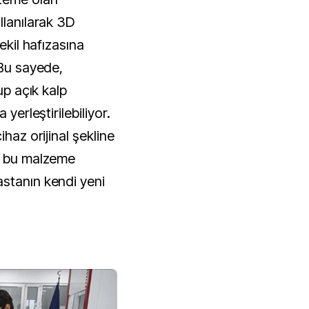
llanılarak 3D
ekil hafızasına
 Bu sayede,
up açık kalp
 yerleştirilebiliyor.
ihaz orijinal şekline
de bu malzeme
stanın kendi yeni