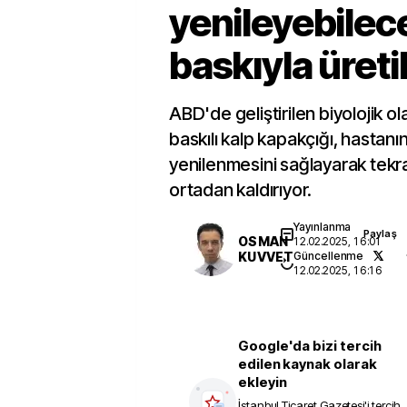
yenileyebilec
baskıyla üretil
ABD'de geliştirilen biyolojik ol
baskılı kalp kapakçığı, hastan
yenilenmesini sağlayarak tekrar
ortadan kaldırıyor.
Yayınlanma
Paylaş
OSMAN
12.02.2025, 16:01
KUVVET
Güncellenme
12.02.2025, 16:16
Google'da bizi tercih
edilen kaynak olarak
ekleyin
İstanbul Ticaret Gazetesi
'i tercih