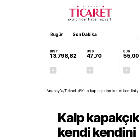
Ekonomiden haberiniz var!
Bugün
Son Dakika
Finans
EKST
BIST
USD
EUR
13.798,82
47,70
55,00
+0,70%
+0,16%
95,68
0,08
Anasayfa
/
Teknoloji
/
Kalp kapakçıkları kendi kendini ye
Kalp kapakçık
kendi kendini