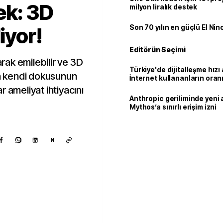
ek: 3D
milyon liralık destek
iyor!
Son 70 yılın en güçlü El Nin
Editörün Seçimi
arak emilebilir ve 3D
Türkiye'de dijitalleşme hızı 
ın kendi dokusunun
İnternet kullananların oran
92,3'e yükseldi
 ameliyat ihtiyacını
Anthropic geriliminde yeni 
Mythos’a sınırlı erişim izni
N
Kaynak ekle