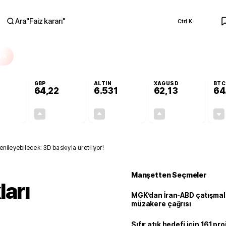
Ara
"
Faiz kararı
"
Ctrl K
RA
GBP
ALTIN
XAGUSD
BTC
64,22
6.531
62,13
64
-0,02%
+0,07%
+0,58%
+1,02%
-0,01
0,04
37,96
0,63
nileyebilecek: 3D baskıyla üretiliyor!
Manşetten Seçmeler
ları
MGK’dan İran-ABD çatışmala
müzakere çağrısı
Sıfır atık hedefi için 161 pr