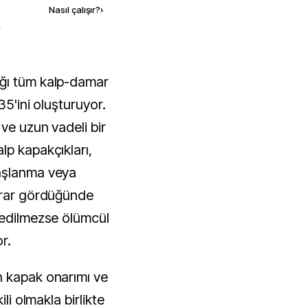
Nasıl çalışır?
›
k
35'ini oluşturuyor.
ve uzun vadeli bir
lp kapakçıkları,
aşlanma veya
zarar gördüğünde
 edilmezse ölümcül
r.
n kapak onarımı ve
ili olmakla birlikte