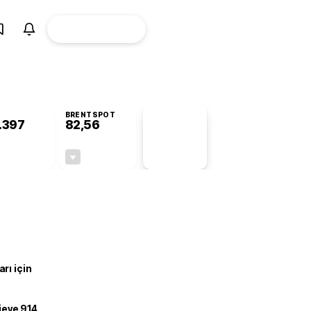
ÜYE
CANLI BORSA
Girişi
BRENTSPOT
.397
82,56
PİYASA
VERİLERİ
-0,28%
-0,27%
+0,00
-0,22
rı için
ojeye 914