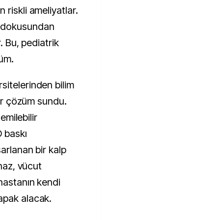
riskli ameliyatlar.
 dokusundan
. Bu, pediatrik
züm.
itelerinden bilim
 bir çözüm sundu.
emilebilir
 baskı
arlanan bir kalp
ihaz, vücut
 hastanın kendi
apak alacak.