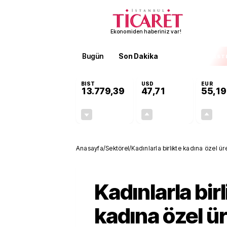
Ekonomiden haberiniz var!
Bugün
Son Dakika
Finans
EKST
BIST
USD
EUR
13.779,39
47,71
55,19
-0,14%
+0,18%
-19,42
0,09
Anasayfa
/
Sektörel
/
Kadınlarla birlikte kadına özel üre
Kadınlarla birl
kadına özel ür