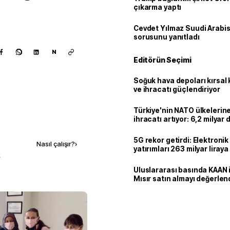
çıkarma yaptı
Cevdet Yılmaz Suudi Arabi
sorusunu yanıtladı
N
Editörün Seçimi
Soğuk hava depoları kırsal 
ve ihracatı güçlendiriyor
Türkiye'nin NATO ülkeleri
ihracatı artıyor: 6,2 milyar d
Kaynak ekle
milyar doları aştı
5G rekor getirdi: Elektroni
Nasıl çalışır?
›
yatırımları 263 milyar liraya
k
Uluslararası basında KAAN i
Mısır satın almayı değerlen