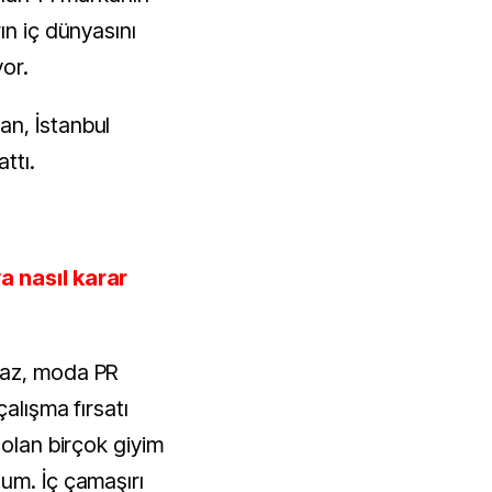
ın iç dünyasını
or.
n, İstanbul
ttı.
a nasıl karar
maz, moda PR
çalışma fırsatı
 olan birçok giyim
um. İç çamaşırı