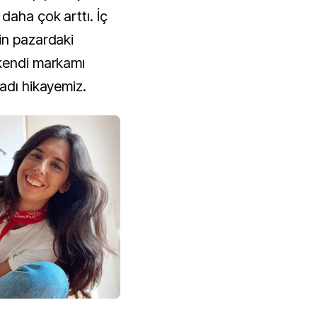
daha çok arttı. İç
in pazardaki
 kendi markamı
adı hikayemiz.