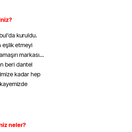
niz?
bul’da kuruldu.
a eşlik etmeyi
 çamaşırı markası…
n beri dantel
cimize kadar hep
hikayemizde
niz neler?