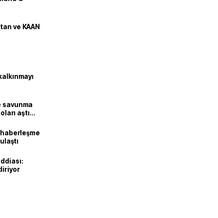
stan ve KAAN
kalkınmayı
ne savunma
oları aştı
k haberleşme
 ulaştı
ddiası:
diriyor