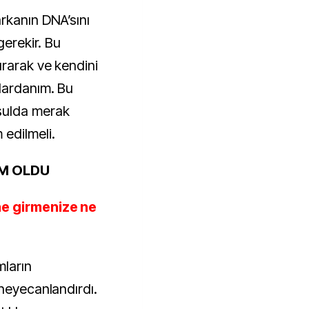
rkanın DNA’sını
gerekir. Bu
rarak ve kendini
lardanım. Bu
şulda merak
edilmeli.
M OLDU
ne girmenize ne
mların
 heyecanlandırdı.