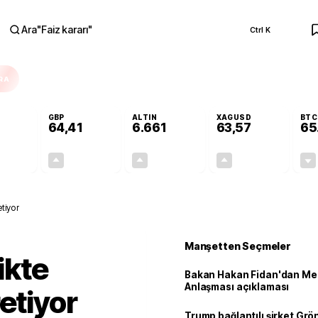
Ara
"
Faiz kararı
"
Ctrl K
RA
GBP
ALTIN
XAGUSD
BTC
64,41
6.661
63,57
65
+0,32%
+0,38%
+2,59%
+3,37%
0,18
0,24
167,96
2,07
tiyor
Manşetten Seçmeler
ikte
Bakan Hakan Fidan'dan Me
Anlaşması açıklaması
etiyor
Trump bağlantılı şirket Grö