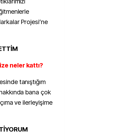
ıklarımızı
eğitmenlerle
Markalar Projesi’ne
ETTİM
ze neler kattı?
esinde tanıştığım
i hakkında bana çok
açıma ve ilerleyişime
STİYORUM