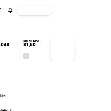
ÜYE
CANLI BORSA
Girişi
BRENTSPOT
.048
81,50
PİYASA
VERİLERİ
0,00%
-1,55%
+0,00
-1,28
kke
nland'a