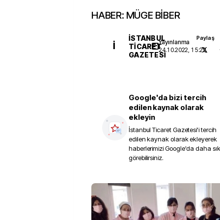
HABER: MÜGE BİBER
İSTANBUL
Paylaş
Yayınlanma
İ
TICARET
24.10.2022, 15:22
GAZETESI
Google'da bizi tercih
edilen kaynak olarak
ekleyin
İstanbul Ticaret Gazetesi
'i tercih
edilen kaynak olarak ekleyerek
haberlerimizi Google'da daha sı
görebilirsiniz.