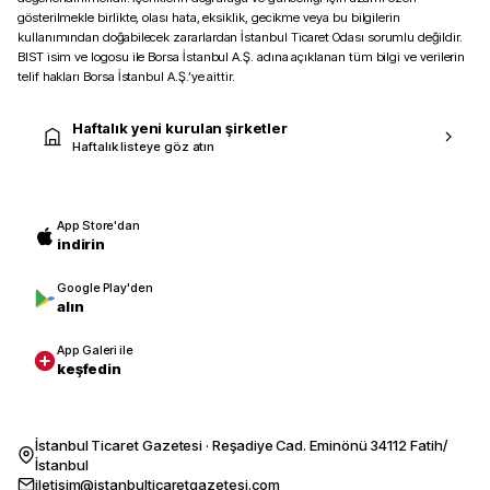
gösterilmekle birlikte, olası hata, eksiklik, gecikme veya bu bilgilerin
kullanımından doğabilecek zararlardan İstanbul Ticaret Odası sorumlu değildir.
BIST isim ve logosu ile Borsa İstanbul A.Ş. adına açıklanan tüm bilgi ve verilerin
telif hakları Borsa İstanbul A.Ş.’ye aittir.
Haftalık yeni kurulan şirketler
Haftalık listeye göz atın
App Store'dan
indirin
Google Play'den
alın
App Galeri ile
keşfedin
İstanbul Ticaret Gazetesi · Reşadiye Cad. Eminönü 34112 Fatih/
İstanbul
iletisim@istanbulticaretgazetesi.com