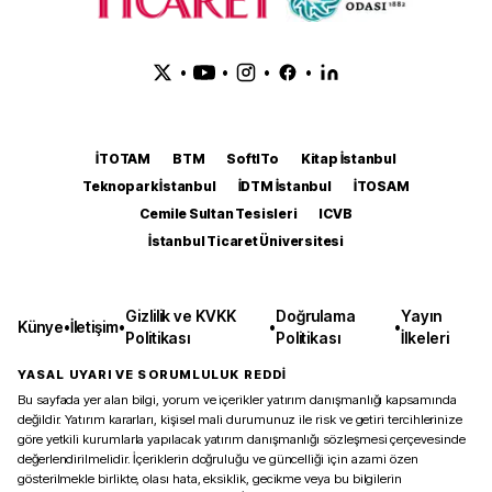
•
•
•
•
İTOTAM
BTM
SoftITo
Kitap İstanbul
Teknopark İstanbul
İDTM İstanbul
İTOSAM
Cemile Sultan Tesisleri
ICVB
İstanbul Ticaret Üniversitesi
Gizlilik ve KVKK
Doğrulama
Yayın
Künye
•
İletişim
•
•
•
Politikası
Politikası
İlkeleri
YASAL UYARI VE SORUMLULUK REDDİ
Bu sayfada yer alan bilgi, yorum ve içerikler yatırım danışmanlığı kapsamında
değildir. Yatırım kararları, kişisel mali durumunuz ile risk ve getiri tercihlerinize
göre yetkili kurumlarla yapılacak yatırım danışmanlığı sözleşmesi çerçevesinde
değerlendirilmelidir. İçeriklerin doğruluğu ve güncelliği için azami özen
gösterilmekle birlikte, olası hata, eksiklik, gecikme veya bu bilgilerin