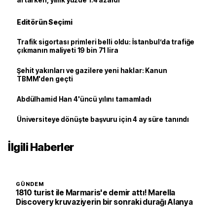
artarken, yıllık yüzde 1.4 azaldı
Editörün Seçimi
Trafik sigortası primleri belli oldu: İstanbul’da trafiğe
çıkmanın maliyeti 19 bin 71 lira
Şehit yakınları ve gazilere yeni haklar: Kanun
TBMM'den geçti
Abdülhamid Han 4'üncü yılını tamamladı
Üniversiteye dönüşte başvuru için 4 ay süre tanındı
İlgili Haberler
GÜNDEM
1810 turist ile Marmaris'e demir attı! Marella
Discovery kruvaziyerin bir sonraki durağı Alanya