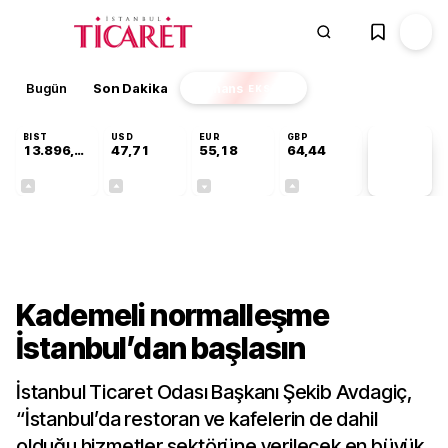
Bugün
Son Dakika
Finans
EKSTRA
BIST
USD
EUR
GBP
13.896,36
47,71
55,18
64,44
PİYASA
VERİLERİ
+0,85%
+0,01%
-0,01%
+0,04%
Gündem
Kademeli normalleşme
İstanbul’dan başlasın
İstanbul Ticaret Odası Başkanı Şekib Avdagiç,
“İstanbul’da restoran ve kafelerin de dahil
olduğu hizmetler sektörüne verilecek en büyük