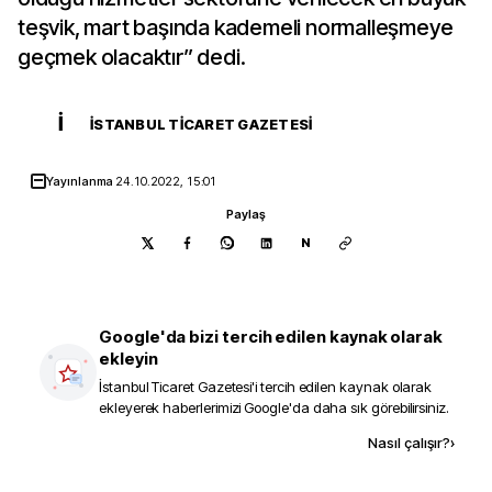
teşvik, mart başında kademeli normalleşmeye
geçmek olacaktır” dedi.
İ
İSTANBUL TICARET GAZETESI
Yayınlanma
24.10.2022, 15:01
Paylaş
N
Google'da bizi tercih edilen kaynak olarak
ekleyin
İstanbul Ticaret Gazetesi
'i tercih edilen kaynak olarak
ekleyerek haberlerimizi Google'da daha sık görebilirsiniz.
Kaynak ekle
Nasıl çalışır?
›