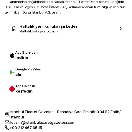
kullanımından doğabilecek zararlardan İstanbul Ticaret Odası sorumlu değildir.
BIST isim ve logosu ile Borsa İstanbul A.Ş. adına açıklanan tüm bilgi ve verilerin
telif hakları Borsa İstanbul A.Ş.’ye aittir.
Haftalık yeni kurulan şirketler
Haftalık listeye göz atın
App Store'dan
indirin
Google Play'den
alın
App Galeri ile
keşfedin
İstanbul Ticaret Gazetesi · Reşadiye Cad. Eminönü 34112 Fatih/
İstanbul
iletisim@istanbulticaretgazetesi.com
+90 212 467 65 15