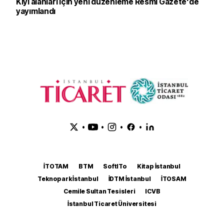
Kıyı alanları için yeni düzenleme Resmi Gazete'de
yayımlandı
•
•
•
•
İTOTAM
BTM
SoftITo
Kitap İstanbul
Teknopark İstanbul
İDTM İstanbul
İTOSAM
Cemile Sultan Tesisleri
ICVB
İstanbul Ticaret Üniversitesi