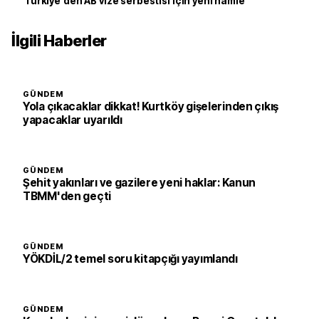
Türkiye'den AB vize serbestisi için yeni hamle
İlgili Haberler
GÜNDEM
Yola çıkacaklar dikkat! Kurtköy gişelerinden çıkış
yapacaklar uyarıldı
GÜNDEM
Şehit yakınları ve gazilere yeni haklar: Kanun
TBMM'den geçti
GÜNDEM
YÖKDİL/2 temel soru kitapçığı yayımlandı
GÜNDEM