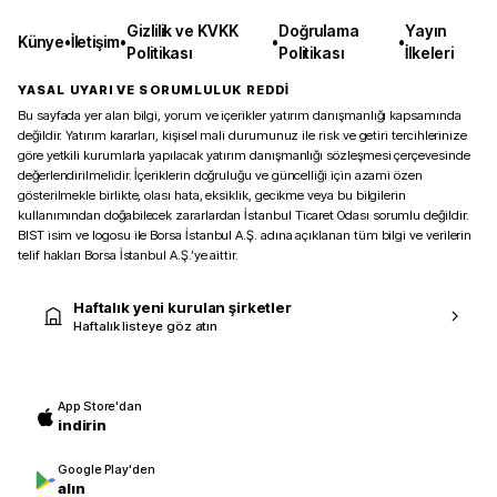
Gizlilik ve KVKK
Doğrulama
Yayın
Künye
•
İletişim
•
•
•
Politikası
Politikası
İlkeleri
YASAL UYARI VE SORUMLULUK REDDİ
Bu sayfada yer alan bilgi, yorum ve içerikler yatırım danışmanlığı kapsamında
değildir. Yatırım kararları, kişisel mali durumunuz ile risk ve getiri tercihlerinize
göre yetkili kurumlarla yapılacak yatırım danışmanlığı sözleşmesi çerçevesinde
değerlendirilmelidir. İçeriklerin doğruluğu ve güncelliği için azami özen
gösterilmekle birlikte, olası hata, eksiklik, gecikme veya bu bilgilerin
kullanımından doğabilecek zararlardan İstanbul Ticaret Odası sorumlu değildir.
BIST isim ve logosu ile Borsa İstanbul A.Ş. adına açıklanan tüm bilgi ve verilerin
telif hakları Borsa İstanbul A.Ş.’ye aittir.
Haftalık yeni kurulan şirketler
Haftalık listeye göz atın
App Store'dan
indirin
Google Play'den
alın