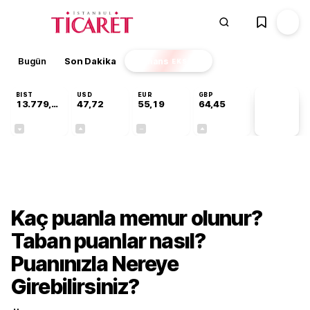
Bugün
Son Dakika
Finans
EKSTRA
BIST
USD
EUR
GBP
13.779,39
47,72
55,19
64,45
PİYASA
VERİLERİ
-0,14%
+0,02%
+0,00%
+0,05%
Gündem
Kaç puanla memur olunur?
Taban puanlar nasıl?
Puanınızla Nereye
Girebilirsiniz?