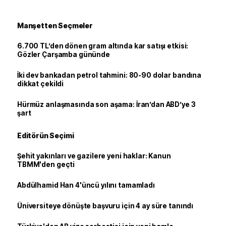
Manşetten Seçmeler
6.700 TL’den dönen gram altında kar satışı etkisi:
Gözler Çarşamba gününde
İki dev bankadan petrol tahmini: 80-90 dolar bandına
dikkat çekildi
Hürmüz anlaşmasında son aşama: İran’dan ABD’ye 3
şart
Editörün Seçimi
Şehit yakınları ve gazilere yeni haklar: Kanun
TBMM'den geçti
Abdülhamid Han 4'üncü yılını tamamladı
Üniversiteye dönüşte başvuru için 4 ay süre tanındı