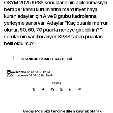
ÖSYM 2025 KPSS sonuçlarınının açıklanmasıyla
beraber kamu kurumlarına memuriyet hayali
kuran adaylar için A ve B grubu kadrolarına
yerleşme şansı var. Adaylar "Kaç puanla memur
olunur, 50, 60, 70 puanla nereye girebilirim?"
sorularının yanıtını arıyor. KPSS taban puanları
belli oldu mu?
İ
İSTANBUL TICARET GAZETESI
Yayınlanma
12.10.2025, 12:33
Güncellenme
02.07.2026, 20:49
Paylaş
N
Google'da bizi tercih edilen kaynak olarak