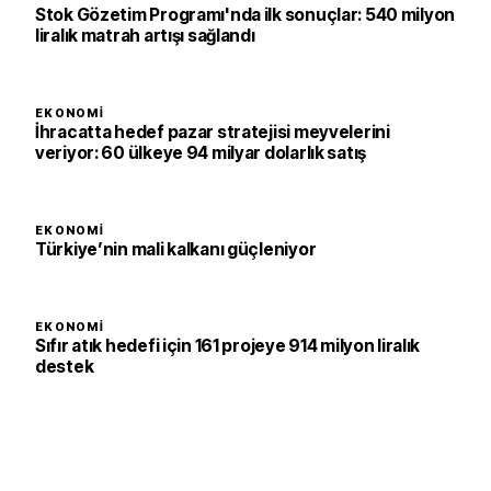
Stok Gözetim Programı'nda ilk sonuçlar: 540 milyon
liralık matrah artışı sağlandı
EKONOMI
İhracatta hedef pazar stratejisi meyvelerini
veriyor: 60 ülkeye 94 milyar dolarlık satış
EKONOMI
Türkiye’nin mali kalkanı güçleniyor
EKONOMI
Sıfır atık hedefi için 161 projeye 914 milyon liralık
destek