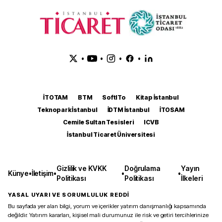
•
•
•
•
İTOTAM
BTM
SoftITo
Kitap İstanbul
Teknopark İstanbul
İDTM İstanbul
İTOSAM
Cemile Sultan Tesisleri
ICVB
İstanbul Ticaret Üniversitesi
Gizlilik ve KVKK
Doğrulama
Yayın
Künye
•
İletişim
•
•
•
Politikası
Politikası
İlkeleri
YASAL UYARI VE SORUMLULUK REDDİ
Bu sayfada yer alan bilgi, yorum ve içerikler yatırım danışmanlığı kapsamında
değildir. Yatırım kararları, kişisel mali durumunuz ile risk ve getiri tercihlerinize