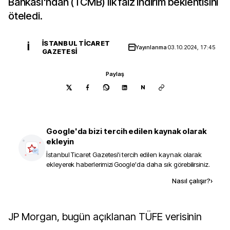
Bankası'ndan (TCMB) ilk faiz indirim beklentisini
öteledi.
İSTANBUL TICARET
İ
Yayınlanma
03.10.2024, 17:45
GAZETESI
Paylaş
N
Google'da bizi tercih edilen kaynak olarak
ekleyin
İstanbul Ticaret Gazetesi
'i tercih edilen kaynak olarak
ekleyerek haberlerimizi Google'da daha sık görebilirsiniz.
Kaynak ekle
Nasıl çalışır?
›
JP Morgan, bugün açıklanan TÜFE verisinin