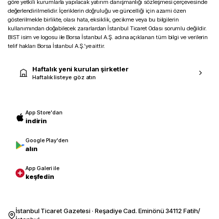
göre yetkili kurumlarla yapılacak yatırım danışmanlığı sözleşmesi çerçevesinde
değerlendirilmelidir. İçeriklerin doğruluğu ve güncelliği için azami özen
gösterilmekle birlikte, olası hata, eksiklik, gecikme veya bu bilgilerin
kullanımından doğabilecek zararlardan İstanbul Ticaret Odası sorumlu değildir.
BIST isim ve logosu ile Borsa İstanbul A.Ş. adına açıklanan tüm bilgi ve verilerin
telif hakları Borsa İstanbul A.Ş.’ye aittir.
Haftalık yeni kurulan şirketler
Haftalık listeye göz atın
App Store'dan
indirin
Google Play'den
alın
App Galeri ile
keşfedin
İstanbul Ticaret Gazetesi · Reşadiye Cad. Eminönü 34112 Fatih/