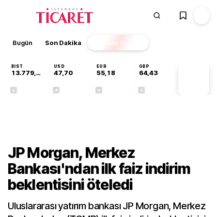
Bugün
Son Dakika
Finans
EKSTRA
BIST
USD
EUR
GBP
13.779,39
47,70
55,18
64,43
PİYASA
VERİLERİ
-0,14%
+0,15%
+0,31%
+0,40%
Ekonomi
JP Morgan, Merkez
Bankası'ndan ilk faiz indirim
beklentisini öteledi
Uluslararası yatırım bankası JP Morgan, Merkez