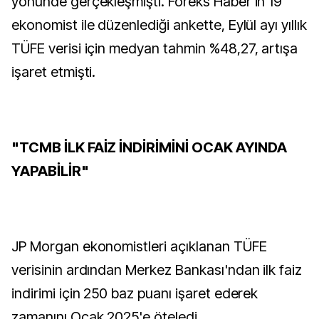
yönünde gerçekleşmişti. Foreks Haber'in 19
ekonomist ile düzenlediği ankette, Eylül ayı yıllık
TÜFE verisi için medyan tahmin %48,27, artışa
işaret etmişti.
"TCMB İLK FAİZ İNDİRİMİNİ OCAK AYINDA
YAPABİLİR"
JP Morgan ekonomistleri açıklanan TÜFE
verisinin ardından Merkez Bankası'ndan ilk faiz
indirimi için 250 baz puanı işaret ederek
zamanını Ocak 2025'e öteledi.