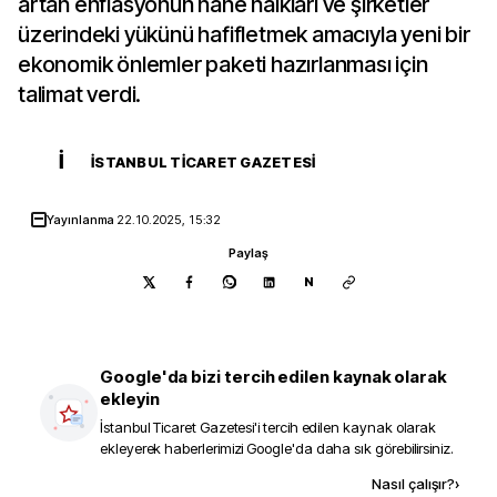
artan enflasyonun hane halkları ve şirketler
üzerindeki yükünü hafifletmek amacıyla yeni bir
ekonomik önlemler paketi hazırlanması için
talimat verdi.
İ
İSTANBUL TICARET GAZETESI
Yayınlanma
22.10.2025, 15:32
Paylaş
N
Google'da bizi tercih edilen kaynak olarak
ekleyin
İstanbul Ticaret Gazetesi
'i tercih edilen kaynak olarak
ekleyerek haberlerimizi Google'da daha sık görebilirsiniz.
Kaynak ekle
Nasıl çalışır?
›