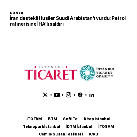
DÜNYA
İran destekli Husiler Suudi Arabistan'ı vurdu: Petrol
rafinerisine İHA'lı saldırı
•
•
•
•
İTOTAM
BTM
SoftITo
Kitap İstanbul
Teknopark İstanbul
İDTM İstanbul
İTOSAM
Cemile Sultan Tesisleri
ICVB