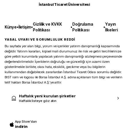
İstanbul Ticaret Üniversitesi
Gizlilik ve KVKK
Doğrulama
Yayın
Künye
•
İletişim
•
•
•
Politikası
Politikası
İlkeleri
YASAL UYARI VE SORUMLULUK REDDİ
Bu sayfada yer alan bilgi, yorum ve içerikler yatırım danışmanlığı kapsamında
değildir. Yatırım kararları, kişisel mali durumunuz ile risk ve getiri tercihlerinize
göre yetkili kurumlarla yapılacak yatırım danışmanlığı sözleşmesi çerçevesinde
değerlendirilmelidir. İçeriklerin doğruluğu ve güncelliği için azami özen
gösterilmekle birlikte, olası hata, eksiklik, gecikme veya bu bilgilerin
kullanımından doğabilecek zararlardan İstanbul Ticaret Odası sorumlu değildir.
BIST isim ve logosu ile Borsa İstanbul A.Ş. adına açıklanan tüm bilgi ve verilerin
telif hakları Borsa İstanbul A.Ş.’ye aittir.
Haftalık yeni kurulan şirketler
Haftalık listeye göz atın
App Store'dan
indirin