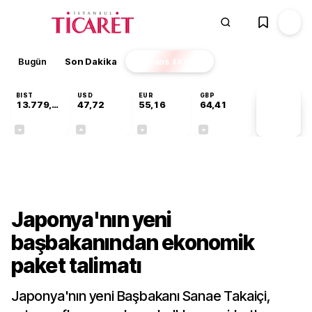
Bugün
Son Dakika
Finans
EKSTRA
BIST
USD
EUR
GBP
13.779,39
47,72
55,16
64,41
PİYASA
VERİLERİ
-0,14%
+0,01%
-0,05%
-0,01%
Dünya
Japonya'nın yeni
başbakanından ekonomik
paket talimatı
Japonya'nın yeni Başbakanı Sanae Takaiçi,