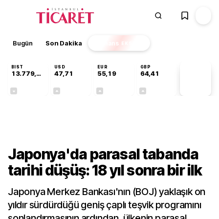
Bugün
Son Dakika
Finans
EKSTRA
BIST
USD
EUR
GBP
13.779,39
47,71
55,19
64,41
PİYASA
VERİLERİ
-0,14%
+0,18%
+0,32%
+0,38%
Finans
Japonya'da parasal tabanda
tarihi düşüş: 18 yıl sonra bir ilk
Japonya Merkez Bankası'nın (BOJ) yaklaşık on
yıldır sürdürdüğü geniş çaplı teşvik programını
sonlandırmasının ardından, ülkenin parasal