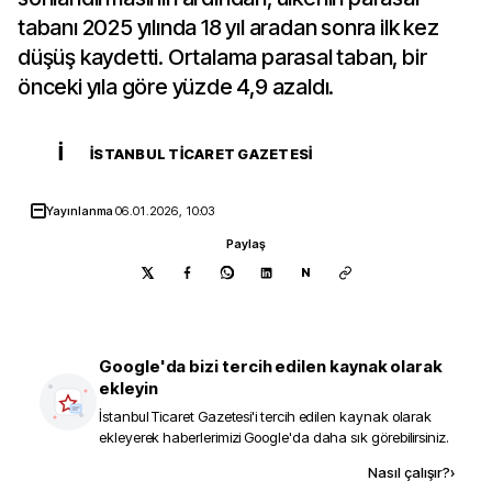
tabanı 2025 yılında 18 yıl aradan sonra ilk kez
düşüş kaydetti. Ortalama parasal taban, bir
önceki yıla göre yüzde 4,9 azaldı.
İ
İSTANBUL TICARET GAZETESI
Yayınlanma
06.01.2026, 10:03
Paylaş
N
Google'da bizi tercih edilen kaynak olarak
ekleyin
İstanbul Ticaret Gazetesi
'i tercih edilen kaynak olarak
ekleyerek haberlerimizi Google'da daha sık görebilirsiniz.
Kaynak ekle
Nasıl çalışır?
›