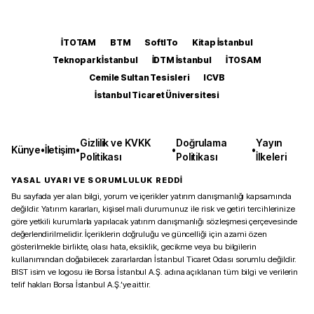
İTOTAM
BTM
SoftITo
Kitap İstanbul
Teknopark İstanbul
İDTM İstanbul
İTOSAM
Cemile Sultan Tesisleri
ICVB
İstanbul Ticaret Üniversitesi
Gizlilik ve KVKK
Doğrulama
Yayın
Künye
•
İletişim
•
•
•
Politikası
Politikası
İlkeleri
YASAL UYARI VE SORUMLULUK REDDİ
Bu sayfada yer alan bilgi, yorum ve içerikler yatırım danışmanlığı kapsamında
değildir. Yatırım kararları, kişisel mali durumunuz ile risk ve getiri tercihlerinize
göre yetkili kurumlarla yapılacak yatırım danışmanlığı sözleşmesi çerçevesinde
değerlendirilmelidir. İçeriklerin doğruluğu ve güncelliği için azami özen
gösterilmekle birlikte, olası hata, eksiklik, gecikme veya bu bilgilerin
kullanımından doğabilecek zararlardan İstanbul Ticaret Odası sorumlu değildir.
BIST isim ve logosu ile Borsa İstanbul A.Ş. adına açıklanan tüm bilgi ve verilerin
telif hakları Borsa İstanbul A.Ş.’ye aittir.