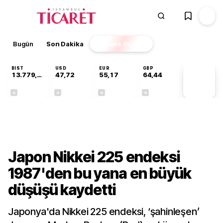
Bugün
Son Dakika
Finans
EKSTRA
BIST
USD
EUR
GBP
13.779,39
47,72
55,17
64,44
PİYASA
VERİLERİ
-0,14%
+0,02%
-0,03%
+0,03%
Dünya
Japon Nikkei 225 endeksi
1987'den bu yana en büyük
düşüşü kaydetti
Japonya'da Nikkei 225 endeksi, ‘şahinleşen’