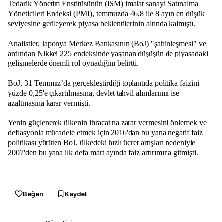
Tedarik Yönetim Enstitüsünün (ISM) imalat sanayi Satınalma
Yöneticileri Endeksi (PMI), temmuzda 46,8 ile 8 ayın en düşük
seviyesine gerileyerek piyasa beklentilerinin altında kalmıştı.
Analistler, Japonya Merkez Bankasının (BoJ) "şahinleşmesi" ve
ardından Nikkei 225 endeksinde yaşanan düşüşün de piyasadaki
gelişmelerde önemli rol oynadığını belirtti.
BoJ, 31 Temmuz’da gerçekleştirdiği toplantıda politika faizini
yüzde 0,25'e çıkartılmasına, devlet tahvil alımlarının ise
azaltmasına karar vermişti.
Yenin güçlenerek ülkenin ihracatına zarar vermesini önlemek ve
deflasyonla mücadele etmek için 2016'dan bu yana negatif faiz
politikası yürüten BoJ, ülkedeki hızlı ücret artışları nedeniyle
2007'den bu yana ilk defa mart ayında faiz artırımına gitmişti.
Beğen
Kaydet