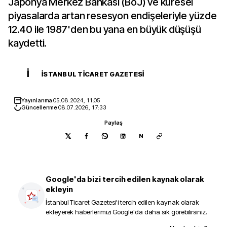
Japonya Merkez Bankası (BoJ) ve küresel
piyasalarda artan resesyon endişeleriyle yüzde
12.40 ile 1987'den bu yana en büyük düşüşü
kaydetti.
İ
İSTANBUL TICARET GAZETESI
Yayınlanma
05.08.2024, 11:05
Güncellenme
08.07.2026, 17:33
Paylaş
N
Google'da bizi tercih edilen kaynak olarak
ekleyin
İstanbul Ticaret Gazetesi
'i tercih edilen kaynak olarak
ekleyerek haberlerimizi Google'da daha sık görebilirsiniz.