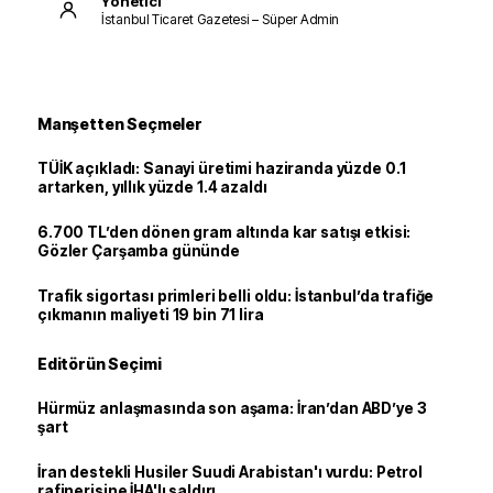
Yönetici
İstanbul Ticaret Gazetesi – Süper Admin
Manşetten Seçmeler
TÜİK açıkladı: Sanayi üretimi haziranda yüzde 0.1
artarken, yıllık yüzde 1.4 azaldı
6.700 TL’den dönen gram altında kar satışı etkisi:
Gözler Çarşamba gününde
Trafik sigortası primleri belli oldu: İstanbul’da trafiğe
çıkmanın maliyeti 19 bin 71 lira
Editörün Seçimi
Hürmüz anlaşmasında son aşama: İran’dan ABD’ye 3
şart
İran destekli Husiler Suudi Arabistan'ı vurdu: Petrol
rafinerisine İHA'lı saldırı