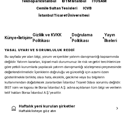
Teknopark İstanbul
İDTM İstanbul
İTOSAM
Cemile Sultan Tesisleri
ICVB
İstanbul Ticaret Üniversitesi
Gizlilik ve KVKK
Doğrulama
Yayın
Künye
•
İletişim
•
•
•
Politikası
Politikası
İlkeleri
YASAL UYARI VE SORUMLULUK REDDİ
Bu sayfada yer alan bilgi, yorum ve içerikler yatırım danışmanlığı kapsamında
değildir. Yatırım kararları, kişisel mali durumunuz ile risk ve getiri tercihlerinize
göre yetkili kurumlarla yapılacak yatırım danışmanlığı sözleşmesi çerçevesinde
değerlendirilmelidir. İçeriklerin doğruluğu ve güncelliği için azami özen
gösterilmekle birlikte, olası hata, eksiklik, gecikme veya bu bilgilerin
kullanımından doğabilecek zararlardan İstanbul Ticaret Odası sorumlu değildir.
BIST isim ve logosu ile Borsa İstanbul A.Ş. adına açıklanan tüm bilgi ve verilerin
telif hakları Borsa İstanbul A.Ş.’ye aittir.
Haftalık yeni kurulan şirketler
Haftalık listeye göz atın