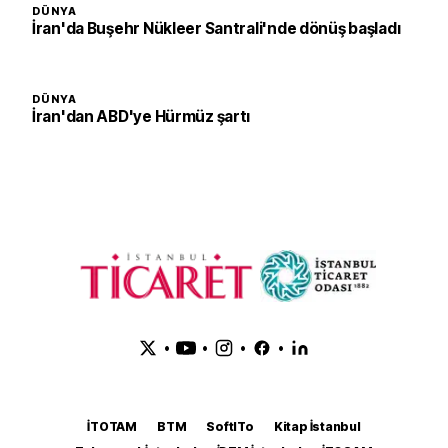
DÜNYA
İran'da Buşehr Nükleer Santrali'nde dönüş başladı
DÜNYA
İran'dan ABD'ye Hürmüz şartı
•
•
•
•
İTOTAM
BTM
SoftITo
Kitap İstanbul