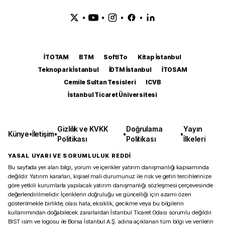
•
•
•
•
İTOTAM
BTM
SoftITo
Kitap İstanbul
Teknopark İstanbul
İDTM İstanbul
İTOSAM
Cemile Sultan Tesisleri
ICVB
İstanbul Ticaret Üniversitesi
Gizlilik ve KVKK
Doğrulama
Yayın
Künye
•
İletişim
•
•
•
Politikası
Politikası
İlkeleri
YASAL UYARI VE SORUMLULUK REDDİ
Bu sayfada yer alan bilgi, yorum ve içerikler yatırım danışmanlığı kapsamında
değildir. Yatırım kararları, kişisel mali durumunuz ile risk ve getiri tercihlerinize
göre yetkili kurumlarla yapılacak yatırım danışmanlığı sözleşmesi çerçevesinde
değerlendirilmelidir. İçeriklerin doğruluğu ve güncelliği için azami özen
gösterilmekle birlikte, olası hata, eksiklik, gecikme veya bu bilgilerin
kullanımından doğabilecek zararlardan İstanbul Ticaret Odası sorumlu değildir.
BIST isim ve logosu ile Borsa İstanbul A.Ş. adına açıklanan tüm bilgi ve verilerin