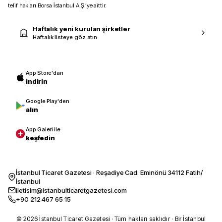
telif hakları Borsa İstanbul A.Ş.’ye aittir.
Haftalık yeni kurulan şirketler
Haftalık listeye göz atın
App Store'dan
indirin
Google Play'den
alın
App Galeri ile
keşfedin
İstanbul Ticaret Gazetesi · Reşadiye Cad. Eminönü 34112 Fatih/
İstanbul
iletisim@istanbulticaretgazetesi.com
+90 212 467 65 15
© 2026 İstanbul Ticaret Gazetesi · Tüm hakları saklıdır · Bir İstanbul