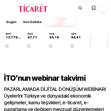
Bugün
Son Dakika
Finans
EKSTRA
BIST
USD
EUR
GBP
13.779,39
47,71
55,19
64,41
PİYASA
VERİLERİ
-0,14%
+0,18%
+0,32%
+0,38%
Gündem
İTO’nun webinar takvimi
PAZARLAMADA DİJİTAL DÖNÜŞÜM WEBİNARI
Üyelerini Türkiye ve dünyadaki ekonomik
gelişmeler, kamu teşvikleri, e-ticaret, e-
pazarlama ve değişen mevzuat düzenlemeleri