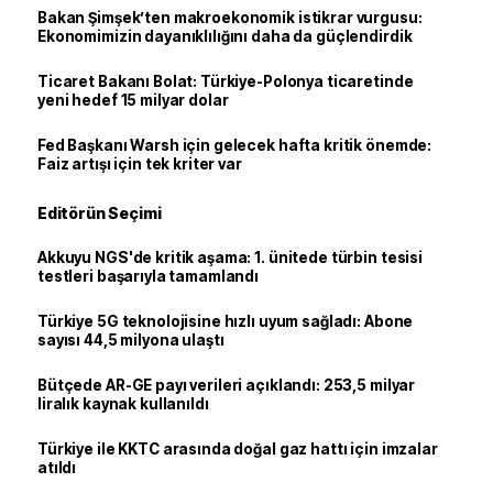
Bakan Şimşek’ten makroekonomik istikrar vurgusu:
Ekonomimizin dayanıklılığını daha da güçlendirdik
Ticaret Bakanı Bolat: Türkiye-Polonya ticaretinde
yeni hedef 15 milyar dolar
Fed Başkanı Warsh için gelecek hafta kritik önemde:
Faiz artışı için tek kriter var
Editörün Seçimi
Akkuyu NGS'de kritik aşama: 1. ünitede türbin tesisi
testleri başarıyla tamamlandı
Türkiye 5G teknolojisine hızlı uyum sağladı: Abone
sayısı 44,5 milyona ulaştı
Bütçede AR-GE payı verileri açıklandı: 253,5 milyar
liralık kaynak kullanıldı
Türkiye ile KKTC arasında doğal gaz hattı için imzalar
atıldı