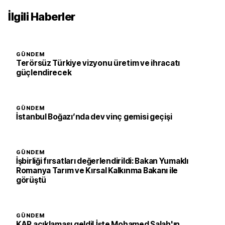
İlgili Haberler
GÜNDEM
Terörsüz Türkiye vizyonu üretim ve ihracatı
güçlendirecek
GÜNDEM
İstanbul Boğazı’nda dev vinç gemisi geçişi
GÜNDEM
İşbirliği fırsatları değerlendirildi: Bakan Yumaklı
Romanya Tarım ve Kırsal Kalkınma Bakanı ile
görüştü
GÜNDEM
KAP açıklaması geldi! İşte Mohamed Salah'ın