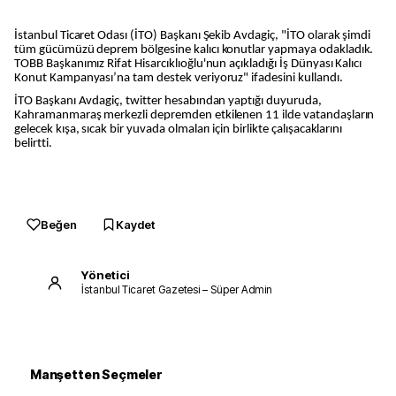
İstanbul Ticaret Odası (İTO) Başkanı Şekib Avdagiç, "İTO olarak şimdi
tüm gücümüzü deprem bölgesine kalıcı konutlar yapmaya odakladık.
TOBB Başkanımız Rifat Hisarcıklıoğlu'nun açıkladığı İş Dünyası Kalıcı
Konut Kampanyası’na tam destek veriyoruz" ifadesini kullandı.
İTO Başkanı Avdagiç, twitter hesabından yaptığı duyuruda,
Kahramanmaraş merkezli depremden etkilenen 11 ilde vatandaşların
gelecek kışa, sıcak bir yuvada olmaları için birlikte çalışacaklarını
belirtti.
Beğen
Kaydet
Yönetici
İstanbul Ticaret Gazetesi – Süper Admin
Manşetten Seçmeler