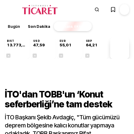
Bugün
Son Dakika
Finans
EKSTRA
BIST
USD
EUR
GBP
13.773,24
47,59
55,01
64,21
PİYASA
VERİLERİ
+0,51%
+0,06%
-0,01%
+0,18%
Gündem
İTO'dan TOBB'un ‘Konut
seferberliği’ne tam destek
İTO Başkanı Şekib Avdagiç, "Tüm gücümüzü
deprem bölgesine kalıcı konutlar yapmaya
odakladık. TOBB Başkanımız Rifat