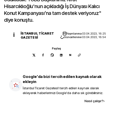
Hisarcıklıoğlu'nun açıkladığı İş Dünyası Kalıcı
Konut Kampanyası’na tam destek veriyoruz"
diye konuştu.
İSTANBUL TICARET
Yayınlanma
03.04.2023, 16:25
İ
GAZETESI
Güncellenme
03.04.2023, 16:54
Paylaş
N
Google'da bizi tercih edilen kaynak olarak
ekleyin
İstanbul Ticaret Gazetesi
'i tercih edilen kaynak olarak
ekleyerek haberlerimizi Google'da daha sık görebilirsiniz.
Kaynak ekle
Nasıl çalışır?
›