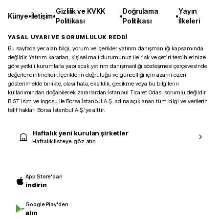
Gizlilik ve KVKK
Doğrulama
Yayın
Künye
•
İletişim
•
•
•
Politikası
Politikası
İlkeleri
YASAL UYARI VE SORUMLULUK REDDİ
Bu sayfada yer alan bilgi, yorum ve içerikler yatırım danışmanlığı kapsamında
değildir. Yatırım kararları, kişisel mali durumunuz ile risk ve getiri tercihlerinize
göre yetkili kurumlarla yapılacak yatırım danışmanlığı sözleşmesi çerçevesinde
değerlendirilmelidir. İçeriklerin doğruluğu ve güncelliği için azami özen
gösterilmekle birlikte, olası hata, eksiklik, gecikme veya bu bilgilerin
kullanımından doğabilecek zararlardan İstanbul Ticaret Odası sorumlu değildir.
BIST isim ve logosu ile Borsa İstanbul A.Ş. adına açıklanan tüm bilgi ve verilerin
telif hakları Borsa İstanbul A.Ş.’ye aittir.
Haftalık yeni kurulan şirketler
Haftalık listeye göz atın
App Store'dan
indirin
Google Play'den
alın