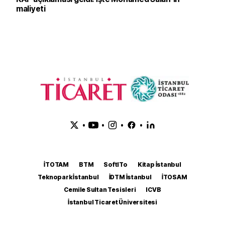
maliyeti
•
•
•
•
İTOTAM
BTM
SoftITo
Kitap İstanbul
Teknopark İstanbul
İDTM İstanbul
İTOSAM
Cemile Sultan Tesisleri
ICVB
İstanbul Ticaret Üniversitesi