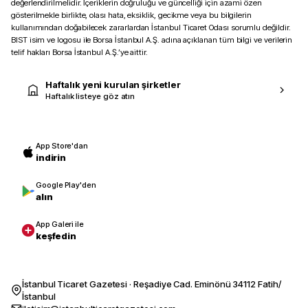
değerlendirilmelidir. İçeriklerin doğruluğu ve güncelliği için azami özen
gösterilmekle birlikte, olası hata, eksiklik, gecikme veya bu bilgilerin
kullanımından doğabilecek zararlardan İstanbul Ticaret Odası sorumlu değildir.
BIST isim ve logosu ile Borsa İstanbul A.Ş. adına açıklanan tüm bilgi ve verilerin
telif hakları Borsa İstanbul A.Ş.’ye aittir.
Haftalık yeni kurulan şirketler
Haftalık listeye göz atın
App Store'dan
indirin
Google Play'den
alın
App Galeri ile
keşfedin
İstanbul Ticaret Gazetesi · Reşadiye Cad. Eminönü 34112 Fatih/
İstanbul