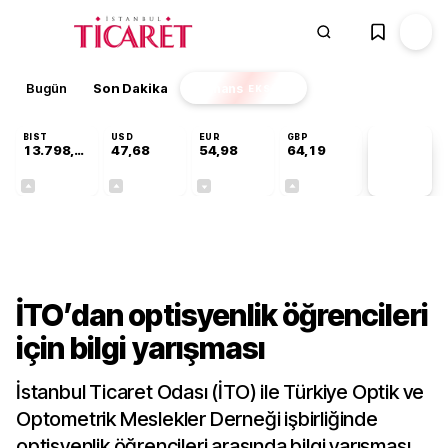
Bugün
Son Dakika
Finans
EKSTRA
BIST
USD
EUR
GBP
13.798,82
47,68
54,98
64,19
PİYASA
VERİLERİ
+0,70%
+0,11%
-0,06%
+0,03%
Gündem
İTO’dan optisyenlik öğrencileri
için bilgi yarışması
İstanbul Ticaret Odası (İTO) ile Türkiye Optik ve
Optometrik Meslekler Derneği işbirliğinde
optisyenlik öğrencileri arasında bilgi yarışması