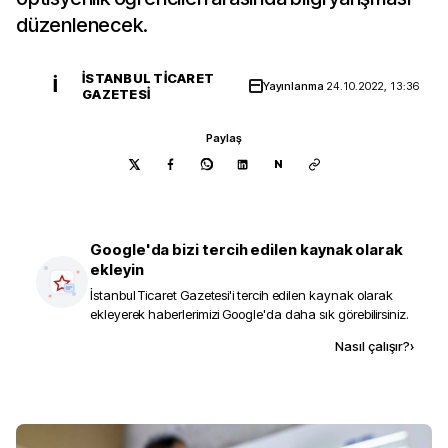
düzenlenecek.
İSTANBUL TICARET
İ
Yayınlanma
24.10.2022, 13:36
GAZETESI
Paylaş
N
Google'da bizi tercih edilen kaynak olarak
ekleyin
İstanbul Ticaret Gazetesi
'i tercih edilen kaynak olarak
ekleyerek haberlerimizi Google'da daha sık görebilirsiniz.
Kaynak ekle
Nasıl çalışır?
›