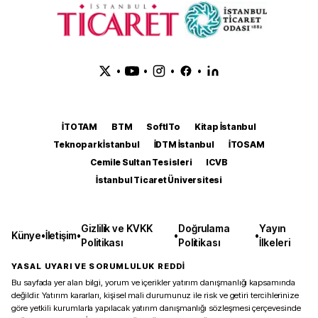
•
•
•
•
İTOTAM
BTM
SoftITo
Kitap İstanbul
Teknopark İstanbul
İDTM İstanbul
İTOSAM
Cemile Sultan Tesisleri
ICVB
İstanbul Ticaret Üniversitesi
Gizlilik ve KVKK
Doğrulama
Yayın
Künye
•
İletişim
•
•
•
Politikası
Politikası
İlkeleri
YASAL UYARI VE SORUMLULUK REDDİ
Bu sayfada yer alan bilgi, yorum ve içerikler yatırım danışmanlığı kapsamında
değildir. Yatırım kararları, kişisel mali durumunuz ile risk ve getiri tercihlerinize
göre yetkili kurumlarla yapılacak yatırım danışmanlığı sözleşmesi çerçevesinde