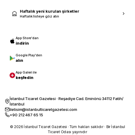
Haftalık yeni kurulan şirketler
Haftalık listeye göz atın
App Store'dan
indirin
Google Play'den
alın
App Galeri ile
keşfedin
İstanbul Ticaret Gazetesi · Reşadiye Cad. Eminönü 34112 Fatih/
İstanbul
iletisim@istanbulticaretgazetesi.com
+90 212 467 65 15
© 2026 İstanbul Ticaret Gazetesi · Tüm hakları saklıdır · Bir İstanbul
Ticaret Odası yayınıdır