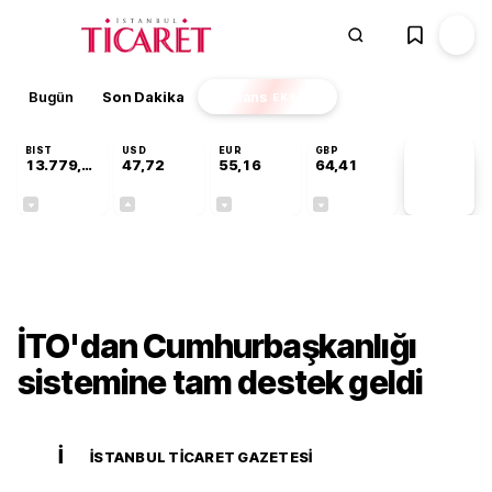
Bugün
Son Dakika
Finans
EKSTRA
BIST
USD
EUR
GBP
13.779,39
47,72
55,16
64,41
PİYASA
VERİLERİ
-0,14%
+0,01%
-0,04%
-0,01%
Gündem
İTO'dan Cumhurbaşkanlığı
sistemine tam destek geldi
İ
İSTANBUL TICARET GAZETESI