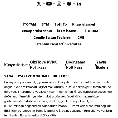
•
•
•
•
İTOTAM
BTM
SoftITo
Kitap İstanbul
Teknopark İstanbul
İDTM İstanbul
İTOSAM
Cemile Sultan Tesisleri
ICVB
İstanbul Ticaret Üniversitesi
Gizlilik ve KVKK
Doğrulama
Yayın
Künye
•
İletişim
•
•
•
Politikası
Politikası
İlkeleri
YASAL UYARI VE SORUMLULUK REDDİ
Bu sayfada yer alan bilgi, yorum ve içerikler yatırım danışmanlığı kapsamında
değildir. Yatırım kararları, kişisel mali durumunuz ile risk ve getiri tercihlerinize
göre yetkili kurumlarla yapılacak yatırım danışmanlığı sözleşmesi çerçevesinde
değerlendirilmelidir. İçeriklerin doğruluğu ve güncelliği için azami özen
gösterilmekle birlikte, olası hata, eksiklik, gecikme veya bu bilgilerin
kullanımından doğabilecek zararlardan İstanbul Ticaret Odası sorumlu değildir.
BIST isim ve logosu ile Borsa İstanbul A.Ş. adına açıklanan tüm bilgi ve verilerin
telif hakları Borsa İstanbul A.Ş.’ye aittir.