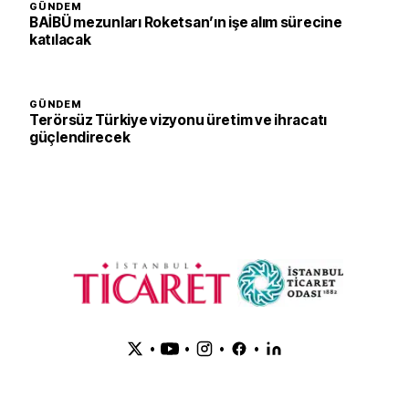
GÜNDEM
BAİBÜ mezunları Roketsan’ın işe alım sürecine
katılacak
GÜNDEM
Terörsüz Türkiye vizyonu üretim ve ihracatı
güçlendirecek
•
•
•
•