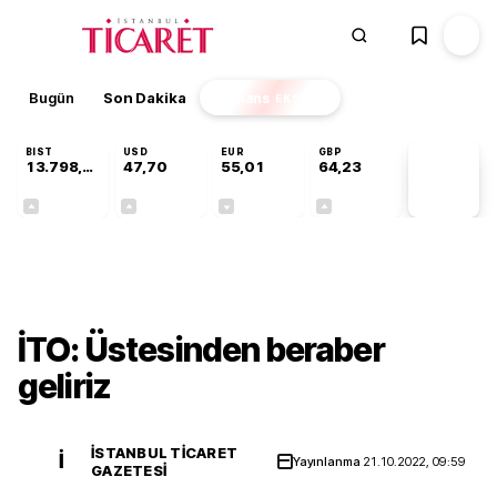
Bugün
Son Dakika
Finans
EKSTRA
BIST
USD
EUR
GBP
13.798,82
47,70
55,01
64,23
PİYASA
VERİLERİ
+0,70%
+0,17%
-0,01%
+0,09%
Gündem
İTO: Üstesinden beraber
geliriz
İSTANBUL TICARET
İ
Yayınlanma
21.10.2022, 09:59
GAZETESI