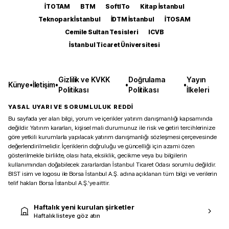
İTOTAM
BTM
SoftITo
Kitap İstanbul
Teknopark İstanbul
İDTM İstanbul
İTOSAM
Cemile Sultan Tesisleri
ICVB
İstanbul Ticaret Üniversitesi
Gizlilik ve KVKK
Doğrulama
Yayın
Künye
•
İletişim
•
•
•
Politikası
Politikası
İlkeleri
YASAL UYARI VE SORUMLULUK REDDİ
Bu sayfada yer alan bilgi, yorum ve içerikler yatırım danışmanlığı kapsamında
değildir. Yatırım kararları, kişisel mali durumunuz ile risk ve getiri tercihlerinize
göre yetkili kurumlarla yapılacak yatırım danışmanlığı sözleşmesi çerçevesinde
değerlendirilmelidir. İçeriklerin doğruluğu ve güncelliği için azami özen
gösterilmekle birlikte, olası hata, eksiklik, gecikme veya bu bilgilerin
kullanımından doğabilecek zararlardan İstanbul Ticaret Odası sorumlu değildir.
BIST isim ve logosu ile Borsa İstanbul A.Ş. adına açıklanan tüm bilgi ve verilerin
telif hakları Borsa İstanbul A.Ş.’ye aittir.
Haftalık yeni kurulan şirketler
Haftalık listeye göz atın