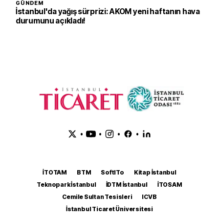
GÜNDEM
İstanbul'da yağış sürprizi: AKOM yeni haftanın hava
durumunu açıkladı!
•
•
•
•
İTOTAM
BTM
SoftITo
Kitap İstanbul
Teknopark İstanbul
İDTM İstanbul
İTOSAM
Cemile Sultan Tesisleri
ICVB
İstanbul Ticaret Üniversitesi