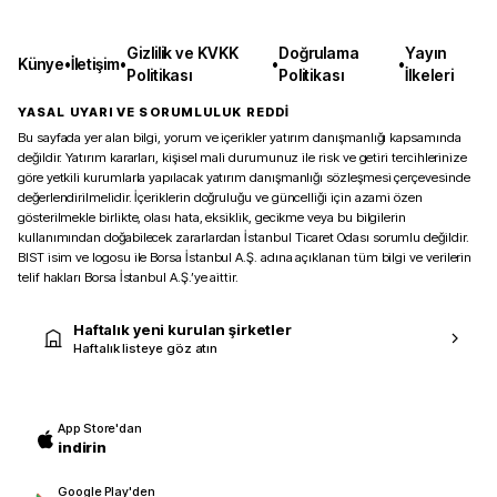
Gizlilik ve KVKK
Doğrulama
Yayın
Künye
•
İletişim
•
•
•
Politikası
Politikası
İlkeleri
YASAL UYARI VE SORUMLULUK REDDİ
Bu sayfada yer alan bilgi, yorum ve içerikler yatırım danışmanlığı kapsamında
değildir. Yatırım kararları, kişisel mali durumunuz ile risk ve getiri tercihlerinize
göre yetkili kurumlarla yapılacak yatırım danışmanlığı sözleşmesi çerçevesinde
değerlendirilmelidir. İçeriklerin doğruluğu ve güncelliği için azami özen
gösterilmekle birlikte, olası hata, eksiklik, gecikme veya bu bilgilerin
kullanımından doğabilecek zararlardan İstanbul Ticaret Odası sorumlu değildir.
BIST isim ve logosu ile Borsa İstanbul A.Ş. adına açıklanan tüm bilgi ve verilerin
telif hakları Borsa İstanbul A.Ş.’ye aittir.
Haftalık yeni kurulan şirketler
Haftalık listeye göz atın
App Store'dan
indirin
Google Play'den