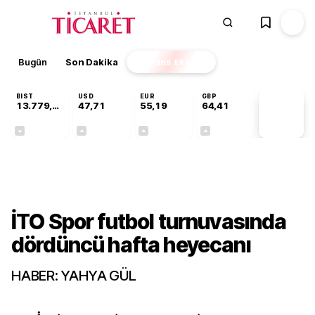
Bugün
Son Dakika
Finans
EKSTRA
BIST
USD
EUR
GBP
13.779,39
47,71
55,19
64,41
PİYASA
VERİLERİ
-0,14%
+0,18%
+0,32%
+0,38%
Gündem
İTO Spor futbol turnuvasında
dördüncü hafta heyecanı
HABER: YAHYA GÜL