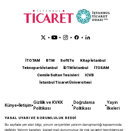
•
•
•
•
İTOTAM
BTM
SoftITo
Kitap İstanbul
Teknopark İstanbul
İDTM İstanbul
İTOSAM
Cemile Sultan Tesisleri
ICVB
İstanbul Ticaret Üniversitesi
Gizlilik ve KVKK
Doğrulama
Yayın
Künye
•
İletişim
•
•
•
Politikası
Politikası
İlkeleri
YASAL UYARI VE SORUMLULUK REDDİ
Bu sayfada yer alan bilgi, yorum ve içerikler yatırım danışmanlığı kapsamında
değildir. Yatırım kararları, kişisel mali durumunuz ile risk ve getiri tercihlerinize