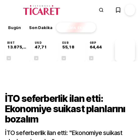
Bugün
Son Dakika
Finans
EKSTRA
BIST
USD
EUR
GBP
13.875,53
47,71
55,18
64,44
PİYASA
VERİLERİ
+0,70%
+0,01%
-0,02%
+0,05%
Gündem
İTO seferberlik ilan etti:
Ekonomiye suikast planlarını
bozalım
İTO seferberlik ilan etti: "Ekonomiye suikast