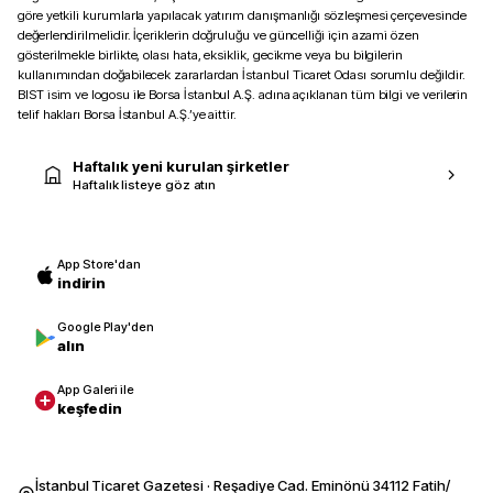
göre yetkili kurumlarla yapılacak yatırım danışmanlığı sözleşmesi çerçevesinde
değerlendirilmelidir. İçeriklerin doğruluğu ve güncelliği için azami özen
gösterilmekle birlikte, olası hata, eksiklik, gecikme veya bu bilgilerin
kullanımından doğabilecek zararlardan İstanbul Ticaret Odası sorumlu değildir.
BIST isim ve logosu ile Borsa İstanbul A.Ş. adına açıklanan tüm bilgi ve verilerin
telif hakları Borsa İstanbul A.Ş.’ye aittir.
Haftalık yeni kurulan şirketler
Haftalık listeye göz atın
App Store'dan
indirin
Google Play'den
alın
App Galeri ile
keşfedin
İstanbul Ticaret Gazetesi · Reşadiye Cad. Eminönü 34112 Fatih/