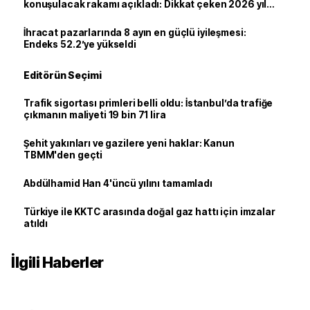
konuşulacak rakamı açıkladı: Dikkat çeken 2026 yıl
sonu tahmini
İhracat pazarlarında 8 ayın en güçlü iyileşmesi:
Endeks 52.2’ye yükseldi
Editörün Seçimi
Trafik sigortası primleri belli oldu: İstanbul’da trafiğe
çıkmanın maliyeti 19 bin 71 lira
Şehit yakınları ve gazilere yeni haklar: Kanun
TBMM'den geçti
Abdülhamid Han 4'üncü yılını tamamladı
Türkiye ile KKTC arasında doğal gaz hattı için imzalar
atıldı
İlgili Haberler