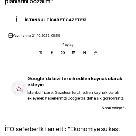
planlarını bozalım"
İ
İSTANBUL TICARET GAZETESI
Yayınlanma
21.10.2022, 09:58
Paylaş
N
Google'da bizi tercih edilen kaynak olarak
ekleyin
İstanbul Ticaret Gazetesi
'i tercih edilen kaynak olarak
ekleyerek haberlerimizi Google'da daha sık görebilirsiniz.
Kaynak ekle
Nasıl çalışır?
›
İTO seferberlik ilan etti: "Ekonomiye suikast