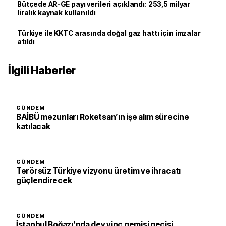
Bütçede AR-GE payı verileri açıklandı: 253,5 milyar
liralık kaynak kullanıldı
Türkiye ile KKTC arasında doğal gaz hattı için imzalar
atıldı
İlgili Haberler
GÜNDEM
BAİBÜ mezunları Roketsan’ın işe alım sürecine
katılacak
GÜNDEM
Terörsüz Türkiye vizyonu üretim ve ihracatı
güçlendirecek
GÜNDEM
İstanbul Boğazı’nda dev vinç gemisi geçişi