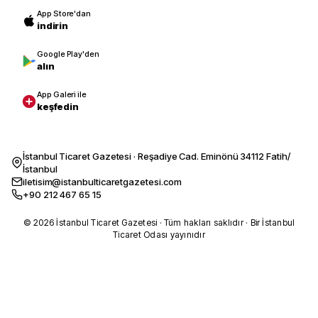
App Store'dan
indirin
Google Play'den
alın
App Galeri ile
keşfedin
İstanbul Ticaret Gazetesi · Reşadiye Cad. Eminönü 34112 Fatih/
İstanbul
iletisim@istanbulticaretgazetesi.com
+90 212 467 65 15
© 2026 İstanbul Ticaret Gazetesi · Tüm hakları saklıdır · Bir İstanbul
Ticaret Odası yayınıdır