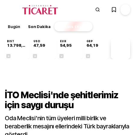
Bugün
Son Dakika
Finans
EKSTRA
BIST
USD
EUR
GBP
13.798,82
47,59
54,95
64,19
PİYASA
VERİLERİ
+0,70%
+0,06%
-0,11%
+0,14%
Gündem
İTO Meclisi'nde şehitlerimiz
için saygı duruşu
Oda Meclisi'nin tüm üyeleri milli birlik ve
beraberlik mesajını ellerindeki Türk bayraklarıyla
gösterdi.