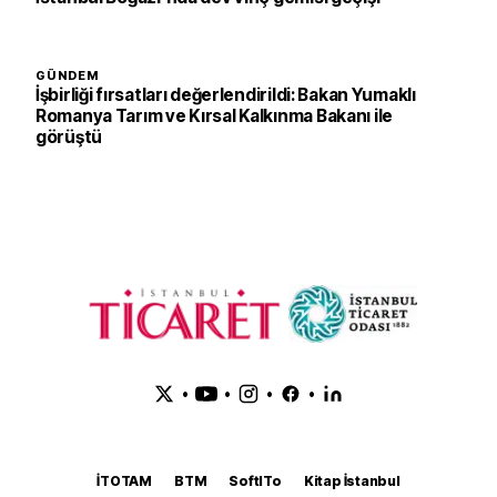
GÜNDEM
İşbirliği fırsatları değerlendirildi: Bakan Yumaklı
Romanya Tarım ve Kırsal Kalkınma Bakanı ile
görüştü
•
•
•
•
İTOTAM
BTM
SoftITo
Kitap İstanbul