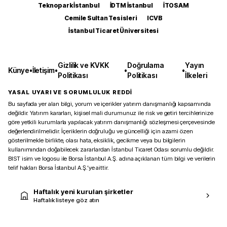
Teknopark İstanbul
İDTM İstanbul
İTOSAM
Cemile Sultan Tesisleri
ICVB
İstanbul Ticaret Üniversitesi
Gizlilik ve KVKK
Doğrulama
Yayın
Künye
•
İletişim
•
•
•
Politikası
Politikası
İlkeleri
YASAL UYARI VE SORUMLULUK REDDİ
Bu sayfada yer alan bilgi, yorum ve içerikler yatırım danışmanlığı kapsamında
değildir. Yatırım kararları, kişisel mali durumunuz ile risk ve getiri tercihlerinize
göre yetkili kurumlarla yapılacak yatırım danışmanlığı sözleşmesi çerçevesinde
değerlendirilmelidir. İçeriklerin doğruluğu ve güncelliği için azami özen
gösterilmekle birlikte, olası hata, eksiklik, gecikme veya bu bilgilerin
kullanımından doğabilecek zararlardan İstanbul Ticaret Odası sorumlu değildir.
BIST isim ve logosu ile Borsa İstanbul A.Ş. adına açıklanan tüm bilgi ve verilerin
telif hakları Borsa İstanbul A.Ş.’ye aittir.
Haftalık yeni kurulan şirketler
Haftalık listeye göz atın