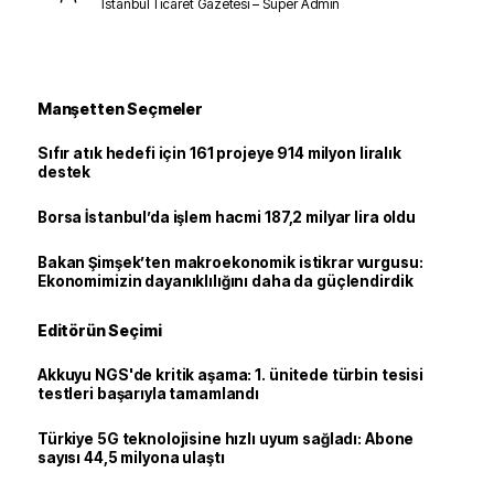
İstanbul Ticaret Gazetesi – Süper Admin
Manşetten Seçmeler
Sıfır atık hedefi için 161 projeye 914 milyon liralık
destek
Borsa İstanbul’da işlem hacmi 187,2 milyar lira oldu
Bakan Şimşek’ten makroekonomik istikrar vurgusu:
Ekonomimizin dayanıklılığını daha da güçlendirdik
Editörün Seçimi
Akkuyu NGS'de kritik aşama: 1. ünitede türbin tesisi
testleri başarıyla tamamlandı
Türkiye 5G teknolojisine hızlı uyum sağladı: Abone
sayısı 44,5 milyona ulaştı