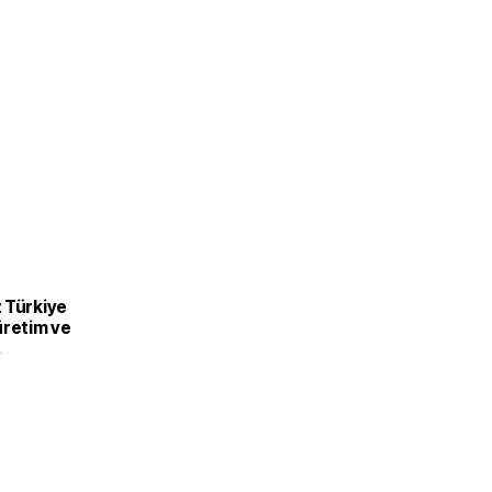
 Türkiye
üretim ve
recek