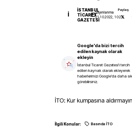
İSTANBUL
Paylaş
Yayınlanma
İ
TICARET
21.10.2022, 10:23
GAZETESI
Google'da bizi tercih
edilen kaynak olarak
ekleyin
İstanbul Ticaret Gazetesi
'i tercih
edilen kaynak olarak ekleyerek
haberlerimizi Google'da daha sı
görebilirsiniz.
İTO: Kur kumpasına aldırmayı
İlgili Konular:
Basında İTO