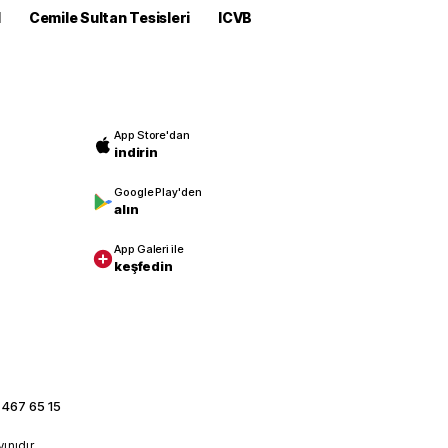
M
Cemile Sultan Tesisleri
ICVB
App Store'dan
indirin
Google Play'den
alın
App Galeri ile
keşfedin
 467 65 15
yınıdır