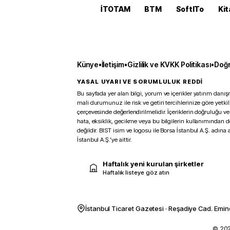
İTOTAM
BTM
SoftITo
Kit
Künye
•
İletişim
•
Gizlilik ve KVKK Politikası
•
Doğr
YASAL UYARI VE SORUMLULUK REDDİ
Bu sayfada yer alan bilgi, yorum ve içerikler yatırım danışm
mali durumunuz ile risk ve getiri tercihlerinize göre yetk
çerçevesinde değerlendirilmelidir. İçeriklerin doğruluğu ve
hata, eksiklik, gecikme veya bu bilgilerin kullanımından 
değildir. BIST isim ve logosu ile Borsa İstanbul A.Ş. adına a
İstanbul A.Ş.’ye aittir.
Haftalık yeni kurulan şirketler
Haftalık listeye göz atın
İstanbul Ticaret Gazetesi · Reşadiye Cad. Emin
© 2026