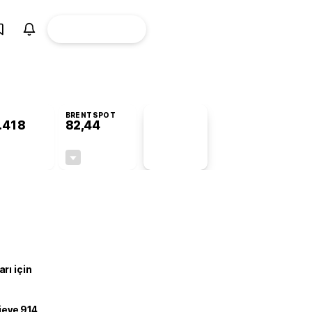
ÜYE
CANLI BORSA
Girişi
BRENTSPOT
.418
82,44
PİYASA
VERİLERİ
-0,16%
-0,41%
+0,00
-0,34
rı için
ojeye 914