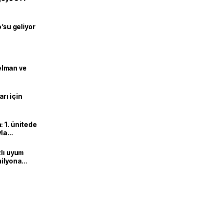
o’su geliyor
lman ve
rı için
 1. ünitede
yla
zlı uyum
milyona