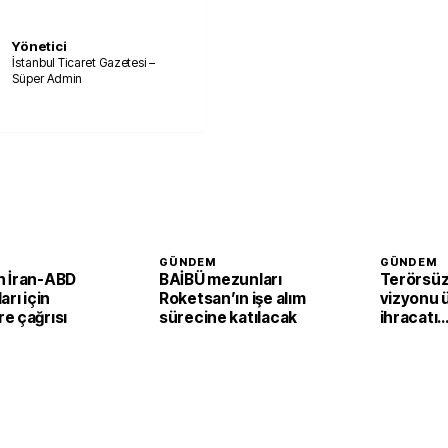
Yönetici
İstanbul Ticaret Gazetesi –
Süper Admin
GÜNDEM
GÜNDEM
 İran-ABD
BAİBÜ mezunları
Terörsüz
arı için
Roketsan’ın işe alım
vizyonu 
e çağrısı
sürecine katılacak
ihracatı
güçlendi