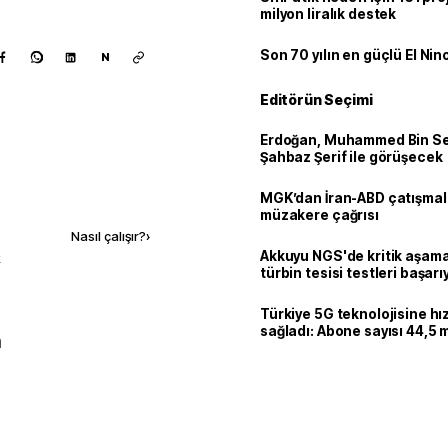
milyon liralık destek
Son 70 yılın en güçlü El Nin
N
Editörün Seçimi
Erdoğan, Muhammed Bin Se
Şahbaz Şerif ile görüşecek
Kaynak ekle
MGK’dan İran-ABD çatışmala
müzakere çağrısı
Nasıl çalışır?
›
Akkuyu NGS'de kritik aşama:
k
türbin tesisi testleri başarı
tamamlandı
Türkiye 5G teknolojisine hı
sağladı: Abone sayısı 44,5 
n
ulaştı