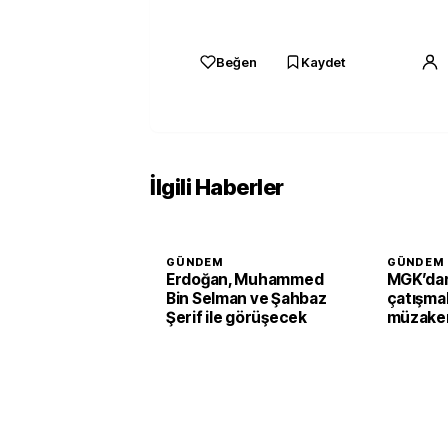
Beğen
Kaydet
İlgili Haberler
GÜNDEM
GÜNDEM
Erdoğan, Muhammed
MGK’dan
Bin Selman ve Şahbaz
çatışmal
Şerif ile görüşecek
müzaker