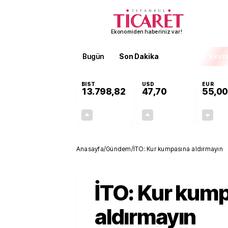
Ekonomiden haberiniz var!
Bugün
Son Dakika
Finans
EKST
BIST
USD
EUR
13.798,82
47,70
55,00
+0,70%
+0,16%
95,68
0,08
Anasayfa
/
Gündem
/
İTO: Kur kumpasına aldırmayın
İTO: Kur kum
aldırmayın