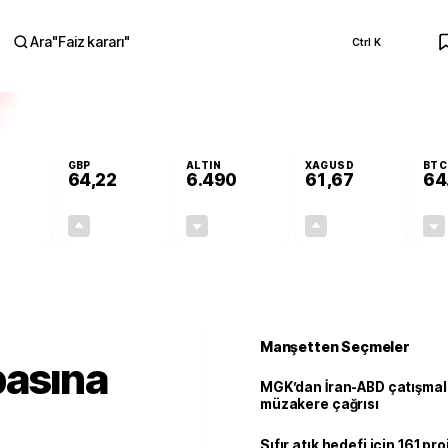
Ara
"
Faiz kararı
"
Ctrl K
RA
GBP
ALTIN
XAGUSD
BTC
64,22
6.490
61,67
64
-0,02%
+0,08%
-0,04%
+0,28%
-0,01
0,05
-2,75
0,17
Manşetten Seçmeler
pasına
MGK’dan İran-ABD çatışmala
müzakere çağrısı
Sıfır atık hedefi için 161 pr