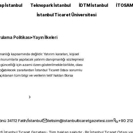
ap İstanbul
Teknopark İstanbul
İDTM İstanbul
İTOSA
İstanbul Ticaret Üniversitesi
ulama Politikası
•
Yayın İlkeleri
anlığı kapsamında değildir. Yatırım kararları, kişisel
ili kurumlarla yapılacak yatırım danışmanlığı sözleşmesi
 güncelliği için azami özen gösterilmekle birlikte, olası
doğabilecek zararlardan İstanbul Ticaret Odası sorumlu
çıklanan tüm bilgi ve verilerin telif hakları Borsa
önü 34112 Fatih/İstanbul
iletisim@istanbulticaretgazetesi.com
+90 212
 İstanbul Ticaret Gazetesi · Tüm hakları saklıdır · Bir İstanbul Ticaret Odası ya